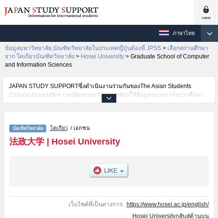
ภาษาไทย
ข้อมูลมหาวิทยาลัย,บัณฑิตวิทยาลัยในประเทศญี่ปุ่นต้องที่ JPSS
>
เลือกสถานศึกษา
จาก โตเกียวบัณฑิตวิทยาลัย
>
Hosei University
>
Graduate School of Computer
and Information Sciences
JAPAN STUDY SUPPORTซึ่งดำเนินงานร่วมกันของThe Asian Students
Cultural Association และBenesse Corporationให้ข้อมูลของสถาบันการศึกษา
ระดับมหาวิทยาลัย・บัณฑิตวิทยาลัย・วิทยาลัยระดับอนุปริญญา・วิทยาลัย
อาชีวศึกษากว่า1,300 แห่งที่กำลังเปิดรับสมัครนักศึกษาต่างชาติอยู่ ที่นี่จะให้
ข้อมูลรายละเอียดเกี่ยวกับHosei University,ข้อมูลจำเป็นสำหรับนักศึกษาต่างชาติ
โตเกียว
/ เอกชน
เช่นGraduate school of EconomicsหรือGraduate school of LawหรือGraduate
school of PoliticsหรือGrauate school of SociologyหรือGraduate school of
法政大学
|
Hosei University
Business AdministrationหรือGraduate school of HumanitiesหรือGraduate
school of Science and EngineeringหรือGraduate school of Social Well-
being StudiesหรือGraduate School of Computer and Information
SciencesหรือInstitute of International Japanese StudiesหรือLaw
SchoolหรือEngineering and DesignหรือGraduate school of Intercultural
CommunicationหรือInnovation ManagementหรือInstiｔute of Regional
DevelopmentหรือPublic Policy and Social GovernanceหรือCareer
เว็บไซต์ที่เป็นทางการ:
https://www.hosei.ac.jp/english/
StudiesหรือGraduate School of Sports and Health StudiesหรือInstitute of
Hosei Universityกลับสู่ด้านบน
Integrated Science and TechnologyหรือInstitute for Solidarity-based Society