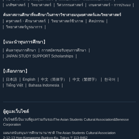
เภสัชศาสตร์
วิทยาศาสตร์
วิศวกรรมศาสตร์
เกษตรศาสตร์・การประมง
ค้นหาสถานศึกษาที่จะศึกษาในสาขาวิชาสายมนุษยศาสตร์และวิทยาศาสตร์
ครุศาสตร์・ศึกษาศาสตร์
วิทยาศาสตร์ชีวภาพ
ศิลปกรรม
วิทยาศาสตร์บูรณาการ
【แนะนำทุนการศึกษา】
ค้นหาทุนการศึกษา
การสมัครขอรับทุนการศึกษา
JAPAN STUDY SUPPORT Scholarships
【เลือกภาษา】
日本語
English
中文（简体字）
中文（繁體字）
한국어
Tiếng Việt
Bahasa Indonesia
ผู้ดูแลเว็บไซต์
เว็บไซต์นี้เป็นเวบที่ดูแลร่วมกันของThe Asian Students Cultural Association&Benesse
Corporation
แผนกสนับสนุนการศึกษานานาชาติ The Asian Students Cultural Association
2-12-13 Hon-Komagome,Bunkyo-Ku, Tokyo 〒113-8462