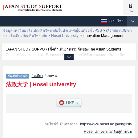
ภาษาไทย
ข้อมูลมหาวิทยาลัย,บัณฑิตวิทยาลัยในประเทศญี่ปุ่นต้องที่ JPSS
>
เลือกสถานศึกษา
จาก โตเกียวบัณฑิตวิทยาลัย
>
Hosei University
>
Innovation Management
JAPAN STUDY SUPPORTซึ่งดำเนินงานร่วมกันของThe Asian Students
Cultural Association และBenesse Corporationให้ข้อมูลของสถาบันการศึกษา
ระดับมหาวิทยาลัย・บัณฑิตวิทยาลัย・วิทยาลัยระดับอนุปริญญา・วิทยาลัย
อาชีวศึกษากว่า1,300 แห่งที่กำลังเปิดรับสมัครนักศึกษาต่างชาติอยู่ ที่นี่จะให้
ข้อมูลรายละเอียดเกี่ยวกับHosei University,ข้อมูลจำเป็นสำหรับนักศึกษาต่างชาติ
โตเกียว
/ เอกชน
เช่นGraduate school of EconomicsหรือGraduate school of LawหรือGraduate
school of PoliticsหรือGrauate school of SociologyหรือGraduate school of
法政大学
|
Hosei University
Business AdministrationหรือGraduate school of HumanitiesหรือGraduate
school of Science and EngineeringหรือGraduate school of Social Well-
being StudiesหรือGraduate School of Computer and Information
SciencesหรือInstitute of International Japanese StudiesหรือLaw
SchoolหรือEngineering and DesignหรือGraduate school of Intercultural
CommunicationหรือInnovation ManagementหรือInstiｔute of Regional
DevelopmentหรือPublic Policy and Social GovernanceหรือCareer
เว็บไซต์ที่เป็นทางการ:
https://www.hosei.ac.jp/english/
StudiesหรือGraduate School of Sports and Health StudiesหรือInstitute of
Hosei Universityกลับสู่ด้านบน
Integrated Science and TechnologyหรือInstitute for Solidarity-based Society