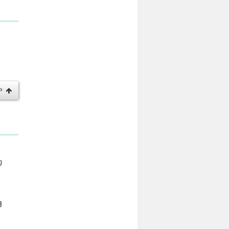
P
的
用