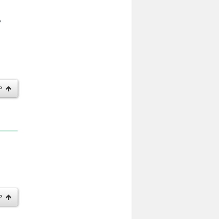
る
P
P