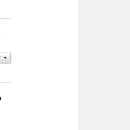
を
P
研