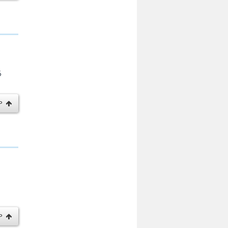
・
る
P
P