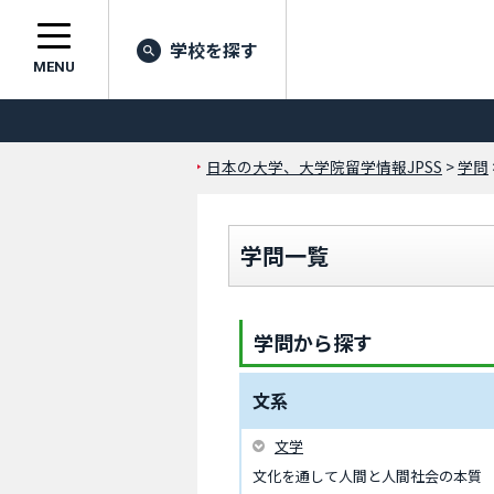
学校を探す
MENU
日本の大学、大学院留学情報JPSS
>
学問
学問一覧
学問から探す
文系
文学
文化を通して人間と人間社会の本質