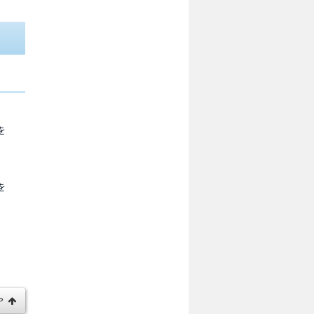
を
を
P