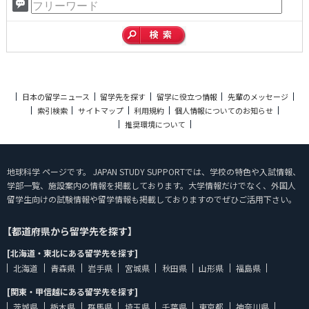
日本の留学ニュース
留学先を探す
留学に役立つ情報
先輩のメッセージ
索引検索
サイトマップ
利用規約
個人情報についてのお知らせ
推奨環境について
地球科学 ページです。 JAPAN STUDY SUPPORTでは、学校の特色や入試情報、
学部一覧、施設案内の情報を掲載しております。大学情報だけでなく、外国人
留学生向けの試験情報や留学情報も掲載しておりますのでぜひご活用下さい。
【都道府県から留学先を探す】
[北海道・東北にある留学先を探す]
北海道
青森県
岩手県
宮城県
秋田県
山形県
福島県
[関東・甲信越にある留学先を探す]
茨城県
栃木県
群馬県
埼玉県
千葉県
東京都
神奈川県