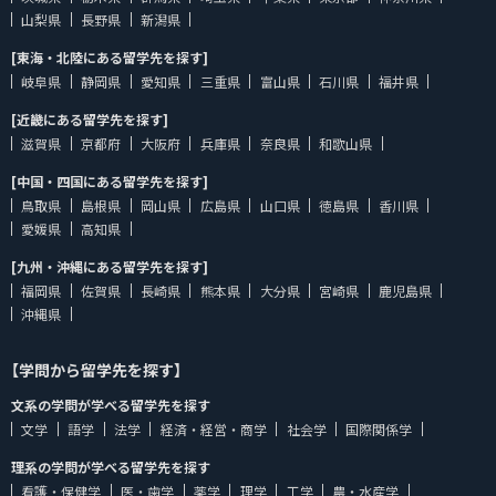
山梨県
長野県
新潟県
[東海・北陸にある留学先を探す]
岐阜県
静岡県
愛知県
三重県
富山県
石川県
福井県
[近畿にある留学先を探す]
滋賀県
京都府
大阪府
兵庫県
奈良県
和歌山県
[中国・四国にある留学先を探す]
鳥取県
島根県
岡山県
広島県
山口県
徳島県
香川県
愛媛県
高知県
[九州・沖縄にある留学先を探す]
福岡県
佐賀県
長崎県
熊本県
大分県
宮崎県
鹿児島県
沖縄県
【学問から留学先を探す】
文系の学問が学べる留学先を探す
文学
語学
法学
経済・経営・商学
社会学
国際関係学
理系の学問が学べる留学先を探す
看護・保健学
医・歯学
薬学
理学
工学
農・水産学