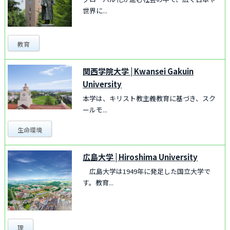
世界に...
教育
関西学院大学
|
Kwansei Gakuin
University
本学は、キリスト教主義教育に基づき、スク
ールモ...
生命環境
広島大学
|
Hiroshima University
広島大学は1949年に発足した国立大学で
す。教育...
理