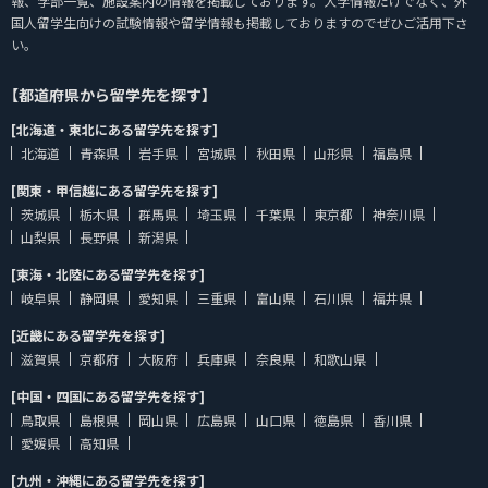
報、学部一覧、施設案内の情報を掲載しております。大学情報だけでなく、外
国人留学生向けの試験情報や留学情報も掲載しておりますのでぜひご活用下さ
い。
【都道府県から留学先を探す】
[北海道・東北にある留学先を探す]
北海道
青森県
岩手県
宮城県
秋田県
山形県
福島県
[関東・甲信越にある留学先を探す]
茨城県
栃木県
群馬県
埼玉県
千葉県
東京都
神奈川県
山梨県
長野県
新潟県
[東海・北陸にある留学先を探す]
岐阜県
静岡県
愛知県
三重県
富山県
石川県
福井県
[近畿にある留学先を探す]
滋賀県
京都府
大阪府
兵庫県
奈良県
和歌山県
[中国・四国にある留学先を探す]
鳥取県
島根県
岡山県
広島県
山口県
徳島県
香川県
愛媛県
高知県
[九州・沖縄にある留学先を探す]