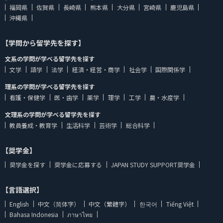
福岡県
佐賀県
長崎県
熊本県
大分県
宮崎県
鹿児島県
沖縄県
【学問から留学先を探す】
文系の学問が学べる留学先を探す
文学
語学
法学
経済・経営・商学
社会学
国際関係学
理系の学問が学べる留学先を探す
看護・保健学
医・歯学
薬学
理学
工学
農・水産学
文理系の学問が学べる留学先を探す
教員養成・教育学
生活科学
芸術学
総合科学
【奨学金】
奨学金を探す
奨学金に応募する
JAPAN STUDY SUPPORT奨学金
【言語選択】
English
中文（简体字）
中文（繁體字）
한국어
Tiếng Việt
Bahasa Indonesia
ภาษาไทย