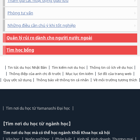
Tham gia các hoạt động giao lưu
Phòng tư vấn
Những điều cần chú ý khi tốt nghiệp
Quản lý rủi ro dành cho người nước ngoài
Tìm học bổng
Tin tức du học Nhật Bản
Tìm kiếm nơi du học
Thông tin có ích về du học
Thông điệp của anh chị đi trước
Mục lục tìm kiếm
Sơ đồ của trang web
Quy ước sử dụng
Thông báo về thông tin cá nhân
Về môi trường tương thích
Tìm nơi du học từ Yamanashi Đại học
【Tìm nơi du học từ ngành học】
Tìm nơi du học mà có thể học ngành Khối Khoa học xã hội
Văn học
Ngôn ngữ học
Pháp luật
Kinh tế, Kinh doanh, Thương mại