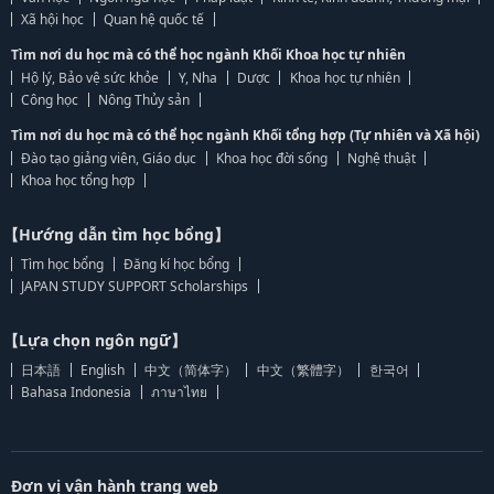
Xã hội học
Quan hệ quốc tế
Tìm nơi du học mà có thể học ngành Khối Khoa học tự nhiên
Hộ lý, Bảo vệ sức khỏe
Y, Nha
Dược
Khoa học tự nhiên
Công học
Nông Thủy sản
Tìm nơi du học mà có thể học ngành Khối tổng hợp (Tự nhiên và Xã hội)
Đào tạo giảng viên, Giáo dục
Khoa học đời sống
Nghệ thuật
Khoa học tổng hợp
【Hướng dẫn tìm học bổng】
Tìm học bổng
Đăng kí học bổng
JAPAN STUDY SUPPORT Scholarships
【Lựa chọn ngôn ngữ】
日本語
English
中文（简体字）
中文（繁體字）
한국어
Bahasa Indonesia
ภาษาไทย
Đơn vị vận hành trang web