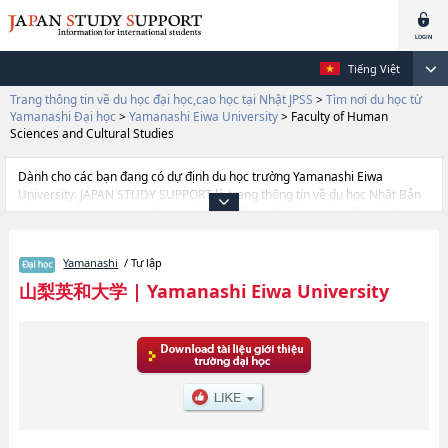
Tiếng Việt
Trang thông tin về du học đại học,cao học tại Nhật JPSS
>
Tìm nơi du học từ
Yamanashi Đại học
>
Yamanashi Eiwa University
>
Faculty of Human
Sciences and Cultural Studies
Dành cho các bạn đang có dự định du học trường Yamanashi Eiwa
University. JAPAN STUDY SUPPORT là trang thông tin về du học Nhật Bản
dành cho du học sinh nước ngoài, được đồng vận hành bởi Hiệp hội Asia
Gakusei Bunka và Công ty cổ phần Benesse Corporation. Trang này đăng
các thông tin Ngành Faculty of Human Sciences and Cultural Studies của
Yamanashi
/ Tư lập
Yamanashi Eiwa University cũng như thông tin chi tiết về từng ngành học,
nên nếu bạn đang tìm hiểu thông tin du học liên quan tới Yamanashi Eiwa
山梨英和大学
|
Yamanashi Eiwa University
University thì hãy sử dụng trang web này.Ngoài ra còn có cả thông tin của
khoảng 1.300 trường đại học, cao học, trường đại học ngắn hạn, trường
chuyên môn đang tiếp nhận du học sinh.