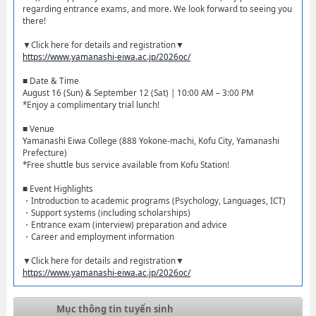
regarding entrance exams, and more. We look forward to seeing you
there!
▼Click here for details and registration▼
https://www.yamanashi-eiwa.ac.jp/2026oc/
■ Date & Time
August 16 (Sun) & September 12 (Sat) | 10:00 AM – 3:00 PM
*Enjoy a complimentary trial lunch!
■ Venue
Yamanashi Eiwa College (888 Yokone-machi, Kofu City, Yamanashi
Prefecture)
*Free shuttle bus service available from Kofu Station!
■ Event Highlights
・Introduction to academic programs (Psychology, Languages, ICT)
・Support systems (including scholarships)
・Entrance exam (interview) preparation and advice
・Career and employment information
▼Click here for details and registration▼
https://www.yamanashi-eiwa.ac.jp/2026oc/
Mục thông tin tuyển sinh