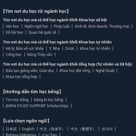
【Tìm nơi du học từ ngành học】
Tìm nơi du học mà có thể học ngành Khối Khoa học xã hội
Văn học
Ngôn ngữ học
Pháp luật
Kinh tế, Kinh doanh, Thương mại
Xã hội học
Quan hệ quốc tế
Tìm nơi du học mà có thể học ngành Khối Khoa học tự nhiên
Hộ lý, Bảo vệ sức khỏe
Y, Nha
Dược
Khoa học tự nhiên
Công học
Nông Thủy sản
Tìm nơi du học mà có thể học ngành Khối tổng hợp (Tự nhiên và Xã hội)
Đào tạo giảng viên, Giáo dục
Khoa học đời sống
Nghệ thuật
Khoa học tổng hợp
【Hướng dẫn tìm học bổng】
Tìm học bổng
Đăng kí học bổng
JAPAN STUDY SUPPORT Scholarships
【Lựa chọn ngôn ngữ】
日本語
English
中文（简体字）
中文（繁體字）
한국어
Bahasa Indonesia
ภาษาไทย