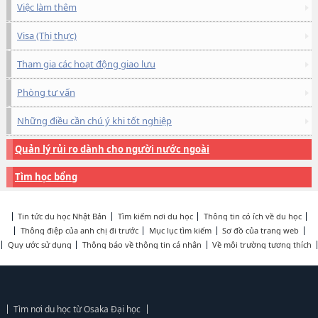
Việc làm thêm
Visa (Thị thực)
Tham gia các hoạt động giao lưu
Phòng tư vấn
Những điều cần chú ý khi tốt nghiệp
Quản lý rủi ro dành cho người nước ngoài
Tìm học bổng
Tin tức du học Nhật Bản
Tìm kiếm nơi du học
Thông tin có ích về du học
Thông điệp của anh chị đi trước
Mục lục tìm kiếm
Sơ đồ của trang web
Quy ước sử dụng
Thông báo về thông tin cá nhân
Về môi trường tương thích
Tìm nơi du học từ Osaka Đại học