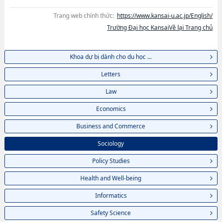
Trang web chính thức:
https://www.kansai-u.ac.jp/English/
Trường Đại học KansaiVề lại Trang chủ
Khoa dự bị dành cho du học ...
Letters
Law
Economics
Business and Commerce
Sociology
Policy Studies
Health and Well-being
Informatics
Safety Science