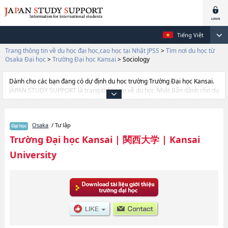
Tiếng Việt
Trang thông tin về du học đại học,cao học tại Nhật JPSS
>
Tìm nơi du học từ
Osaka Đại học
>
Trường Đại học Kansai
>
Sociology
Dành cho các bạn đang có dự định du học trường Trường Đại học Kansai.
JAPAN STUDY SUPPORT là trang thông tin về du học Nhật Bản dành cho du
học sinh nước ngoài, được đồng vận hành bởi Hiệp hội Asia Gakusei Bunka
và Công ty cổ phần Benesse Corporation. Trang này đăng các thông tin
Ngành Khoa dự bị dành cho du học sinh của trường Đại học
Osaka
/ Tư lập
KansaihoặcNgành LettershoặcNgành LawhoặcNgành
EconomicshoặcNgành Business and CommercehoặcNgành
Trường Đại học Kansai
|
関西大学
|
Kansai
SociologyhoặcNgành Policy StudieshoặcNgành Health and Well-
University
beinghoặcNgành InformaticshoặcNgành Safety SciencehoặcNgành
Business Data SciencehoặcNgành Engineering SciencehoặcNgành
Environmental and Urban EngineeringhoặcNgành Chemistry, Materials
and Bioengineering của Trường Đại học Kansai cũng như thông tin chi tiết
về từng ngành học, nên nếu bạn đang tìm hiểu thông tin du học liên quan
tới Trường Đại học Kansai thì hãy sử dụng trang web này.Ngoài ra còn có
cả thông tin của khoảng 1.300 trường đại học, cao học, trường đại học
ngắn hạn, trường chuyên môn đang tiếp nhận du học sinh.