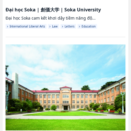
Đại học Soka
|
創価大学
|
Soka University
Đại học Soka cam kết khơi dậy tiềm năng độ...
International Liberal Arts
Law
Letters
Education