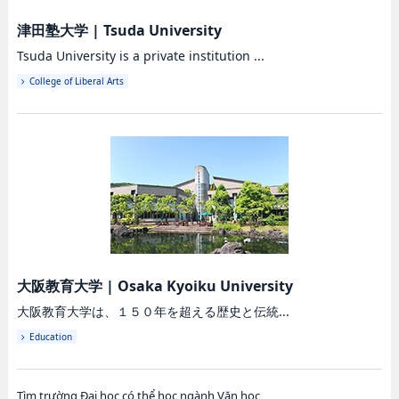
津田塾大学
|
Tsuda University
Tsuda University is a private institution ...
College of Liberal Arts
大阪教育大学
|
Osaka Kyoiku University
大阪教育大学は、１５０年を超える歴史と伝統...
Education
Tìm trường Đại học có thể học ngành Văn học