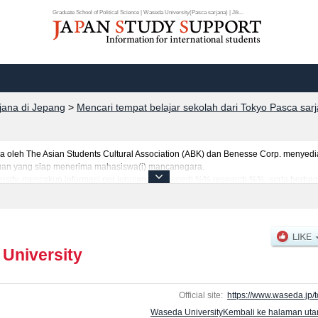
Graduate School of Political Science | Waseda University(Pasca sarjana) | Jik...
rjana di Jepang
>
Mencari tempat belajar sekolah dari Tokyo Pasca sar
eh The Asian Students Cultural Association (ABK) dan Benesse Corp. menyediaka
uruan yang siap menerima mahasiswa(i) mancanegara.
rsity, mencakup informasi per jurusan riset seperti %% research %%, serta berba
tar dan jumlah kelulusan ujian masuk mahasiswa(i) mancanegara, informasi men
University
Official site:
https://www.waseda.jp/t
Waseda UniversityKembali ke halaman ut