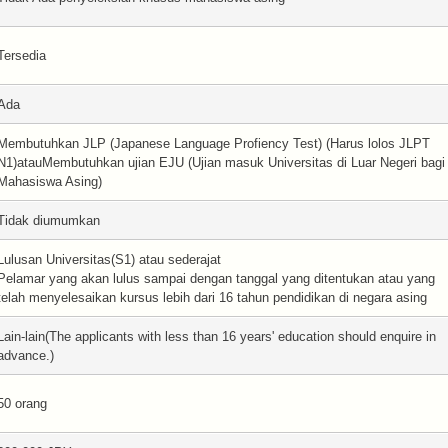
Tersedia
Ada
Membutuhkan JLP (Japanese Language Profiency Test) (Harus lolos JLPT
N1)atauMembutuhkan ujian EJU (Ujian masuk Universitas di Luar Negeri bagi
Mahasiswa Asing)
Tidak diumumkan
Lulusan Universitas(S1) atau sederajat
Pelamar yang akan lulus sampai dengan tanggal yang ditentukan atau yang
telah menyelesaikan kursus lebih dari 16 tahun pendidikan di negara asing
Lain-lain(The applicants with less than 16 years' education should enquire in
advance.)
50 orang