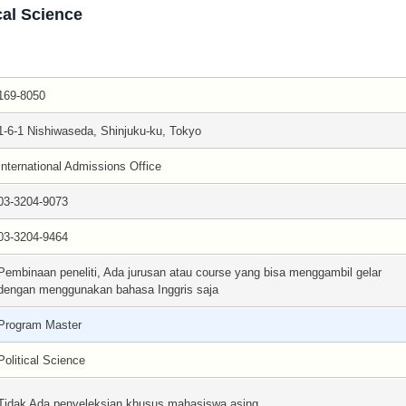
cal Science
169-8050
1-6-1 Nishiwaseda, Shinjuku-ku, Tokyo
International Admissions Office
03-3204-9073
03-3204-9464
Pembinaan peneliti, Ada jurusan atau course yang bisa menggambil gelar
dengan menggunakan bahasa Inggris saja
Program Master
Political Science
Tidak Ada penyeleksian khusus mahasiswa asing