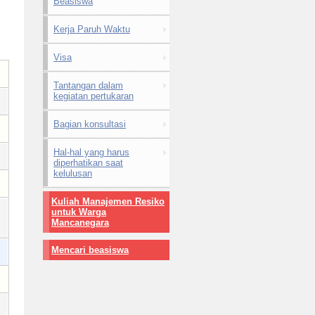
Beasiswa
Kerja Paruh Waktu
Visa
Tantangan dalam
kegiatan pertukaran
Bagian konsultasi
Hal-hal yang harus
diperhatikan saat
kelulusan
Kuliah Manajemen Resiko
untuk Warga
Mancanegara
Mencari beasiswa