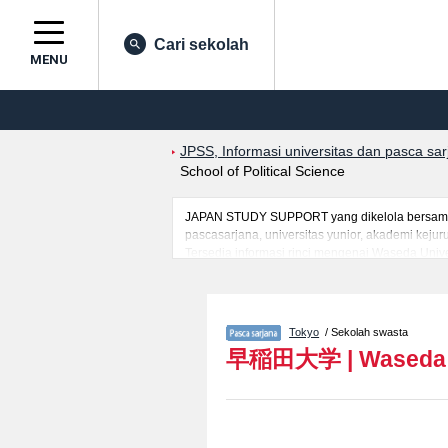
Cari sekolah
MENU
JPSS, Informasi universitas dan pasca sa
School of Political Science
JAPAN STUDY SUPPORT yang dikelola bersama ol
pascasarjana, universitas yunior, akademi kej
Tersedia informasi rinci mengenai Waseda Unive
mancanegara seperti kuota untuk jumlah pendaf
jalan, dan lainnya. Silakan memanfaatkannya.
Tokyo
/ Sekolah swasta
早稲田大学
|
Waseda 