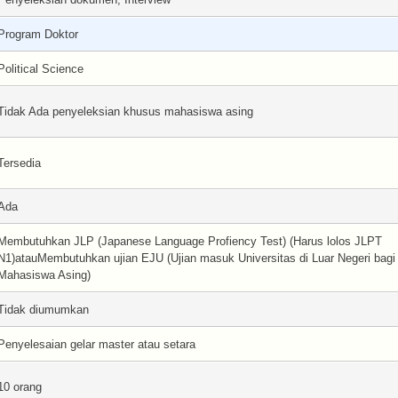
Program Doktor
Political Science
Tidak Ada penyeleksian khusus mahasiswa asing
Tersedia
Ada
Membutuhkan JLP (Japanese Language Profiency Test) (Harus lolos JLPT
N1)atauMembutuhkan ujian EJU (Ujian masuk Universitas di Luar Negeri bagi
Mahasiswa Asing)
Tidak diumumkan
Penyelesaian gelar master atau setara
10 orang