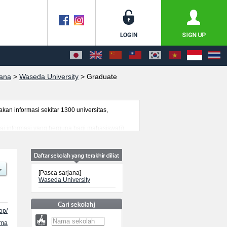
jana
>
Waseda University
>
Graduate
n informasi sekitar 1300 universitas,
gai informasi yang berguna bagi mahasiswa(i)
genai ujian masuk, prasarana kampus, akses
[Pasca sarjana]
Waseda University
op/
ama