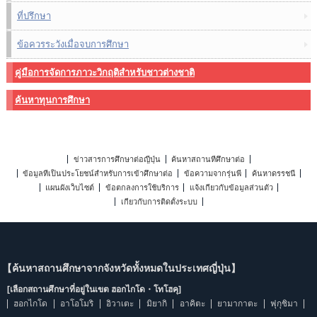
ที่ปรึกษา
ข้อควรระวังเมื่อจบการศึกษา
คู่มือการจัดการภาวะวิกฤติสำหรับชาวต่างชาติ
ค้นหาทุนการศึกษา
ข่าวสารการศึกษาต่อญี่ปุ่น
ค้นหาสถานที่ศึกษาต่อ
ข้อมูลที่เป็นประโยชน์สำหรับการเข้าศึกษาต่อ
ข้อความจากรุ่นพี่
ค้นหาดรรชนี
แผนผังเว็บไซต์
ข้อตกลงการใช้บริการ
แจ้งเกี่ยวกับข้อมูลส่วนตัว
เกี่ยวกับการติดตั้งระบบ
【ค้นหาสถานศึกษาจากจังหวัดทั้งหมดในประเทศญี่ปุ่น】
[เลือกสถานศึกษาที่อยู่ในเขต ฮอกไกโด・โทโฮคุ]
ฮอกไกโด
อาโอโมริ
อิวาเตะ
มิยากิ
อาคิตะ
ยามากาตะ
ฟุกุชิมา