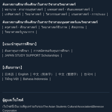
ค้นหาสถานศึกษาที่จะศึกษาในสาขาวิชาสายวิทยาศาสตร์
พยาบาล・สาธารณสุขศาสตร์
แพทยศาสตร์・ทันตแพทยศาสตร์
เภสัชศาสตร์
วิทยาศาสตร์
วิศวกรรมศาสตร์
เกษตรศาสตร์・การประมง
ค้นหาสถานศึกษาที่จะศึกษาในสาขาวิชาสายมนุษยศาสตร์และวิทยาศาสตร์
ครุศาสตร์・ศึกษาศาสตร์
วิทยาศาสตร์ชีวภาพ
ศิลปกรรม
วิทยาศาสตร์บูรณาการ
【แนะนำทุนการศึกษา】
ค้นหาทุนการศึกษา
การสมัครขอรับทุนการศึกษา
JAPAN STUDY SUPPORT Scholarships
【เลือกภาษา】
日本語
English
中文（简体字）
中文（繁體字）
한국어
Tiếng Việt
Bahasa Indonesia
ผู้ดูแลเว็บไซต์
เว็บไซต์นี้เป็นเวบที่ดูแลร่วมกันของThe Asian Students Cultural Association&Benesse
Corporation