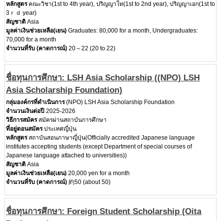
หลักสูตร
คณะวิชา(1st to 4th year), ปริญญาโท(1st to 2nd year), ปริญญาเอก(1st to
3ｒｄ year)
สัญชาติ
Asia
มูลค่าเงินช่วยเหลือ(เยน)
Graduates: 80,000 for a month, Undergraduates:
70,000 for a month
จำนวนที่รับ (คาดการณ์)
20～22 (20 to 22)
ชื่อทุนการศึกษา: LSH Asia Scholarship ((NPO) LSH
Asia Scholarship Foundation)
กลุ่มองค์กรที่ดำเนินการ
(NPO) LSH Asia Scholarship Foundation
จำนวนเงินต่อปี
2025-2026
วิธีการสมัคร
สมัครผ่านสถาบันการศึกษา
ที่อยู่ตอนสมัคร
ประเทศญี่ปุ่น
หลักสูตร
สถาบันสอนภาษาญี่ปุ่น(Officially accredited Japanese language
institutes accepting students (except Department of special courses of
Japanese language attached to universities))
สัญชาติ
Asia
มูลค่าเงินช่วยเหลือ(เยน)
20,000 yen for a month
จำนวนที่รับ (คาดการณ์)
約50 (about 50)
ชื่อทุนการศึกษา: Foreign Student Scholarship (Oita