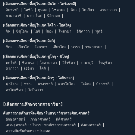
[เลือกสถานศึกษาที่อยู่ในเขต คันโต・โคชิเนทสึ]
อิบารากิ
โทชิกิ
กุนมะ
ไซตามะ
ชิบะ
โตเกียว
คานากาวา
ยามานาชิ
นากาโนะ
นิอิกาตะ
[เลือกสถานศึกษาที่อยู่ในเขต โตไก・โฮคุริคุ]
กิฟุ
ชิซุโอกะ
ไอจิ
มิเอะ
โทยามา
อิชิคาวา
ฟุคุอิ
[เลือกสถานศึกษาที่อยู่ในเขต คิงกิ]
ชิกะ
เกียวโต
โอซากา
เฮียวโกะ
นารา
วาคายามา
[เลือกสถานศึกษาที่อยู่ในเขต ชูโกกุ・ชิโกกุ]
ทตโตริ
ชิมาเนะ
โอคายามา
ฮิโรชิมา
ยามากุจิ
โทคุชิมา
คากาวา
เอฮิมา
โคจิ
[เลือกสถานศึกษาที่อยู่ในเขต คิวชู・โอกินาวา]
ฟุกุโอกะ
ซากะ
นางาซากิ
คุมาโมโตะ
โออิตะ
มิยาซากิ
คาโกะชิมา
โอกินาวา
【เลือกสถานศึกษาจากสาขาวิชา】
ค้นหาสถานศึกษาที่จะศึกษาในสาขาวิชาสายศิลปศาสตร์
อักษรศาสตร์
ภาษาศาสตร์
นิติศาสตร์
เศรษฐศาสตร์・บริหาร・พาณิชยกรรมศาสตร์
สังคมศาสตร์
ความสัมพันธ์ระหว่างประเทศ