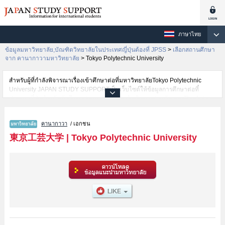
ภาษาไทย
ข้อมูลมหาวิทยาลัย,บัณฑิตวิทยาลัยในประเทศญี่ปุ่นต้องที่ JPSS
>
เลือกสถานศึกษา
จาก คานากาวามหาวิทยาลัย
>
Tokyo Polytechnic University
สำหรับผู้ที่กำลังพิจารณาเรื่องเข้าศึกษาต่อที่มหาวิทยาลัยTokyo Polytechnic
University JAPAN STUDY SUPPORTเป็นเว็บไซต์ให้ข้อมูลการศึกษาต่อที่
ประเทศญี่ปุ่นสำหรับนักศึกษาต่างชาติโดยการดำเนินงานร่วมกันของ The Asian
Students Cultural Association และ Benesse Corporation มีการลงข้อมูลราย
ละเอียดของแต่ละคณะเช่นTokyo Polytechnic University คณะFaculty of
คานากาวา
/ เอกชน
EngineeringหรือคณะArts ไว้ เป็นต้นไว้สำหรับผู้ที่ต้องการค้นหาข้อมูลการศึกษา
ต่อเกี่ยวกับTokyo Polytechnic University กรุณาใช้เว็บไซต์นี้เพื่อการค้นหาข้อมูล
東京工芸大学
|
Tokyo Polytechnic University
ตามอัธยาศัย นอกจากนั้นยังมีข้อมูลของสถาบันการศึกษาระดับ
มหาวิทยาลัย,บัณฑิตวิทยาลัย,วิทยาลัยระดับอนุปริญญา,วิทยาลัยอาชีวศึกษากว่า
1,300 แห่งที่กำลังเปิดรับสมัครนักศึกษาต่างชาติด้วย