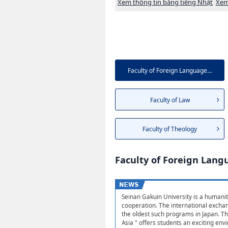
Xem thông tin bằng tiếng Nhật
Xem
Faculty of Foreign Language...
Faculty of Law
Faculty of Theology
Faculty of Foreign Lang
Seinan Gakuin University is a humanit
cooperation. The international excha
the oldest such programs in Japan. The
Asia " offers students an exciting env