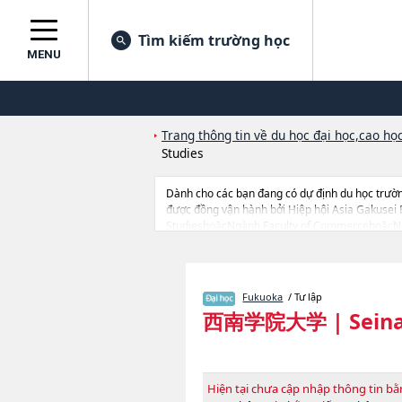
Tìm kiếm trường học
MENU
Trang thông tin về du học đại học,cao học
Studies
Dành cho các bạn đang có dự định du học trườn
được đồng vận hành bởi Hiệp hội Asia Gakusei 
StudieshoặcNgành Faculty of CommercehoặcNgà
StudieshoặcNgành Faculty of Theology của Seina
Seinan Gakuin University thì hãy sử dụng trang
đang tiếp nhận du học sinh.
Fukuoka
/ Tư lập
西南学院大学
|
Sein
Hiện tại chưa cập nhập thông tin 