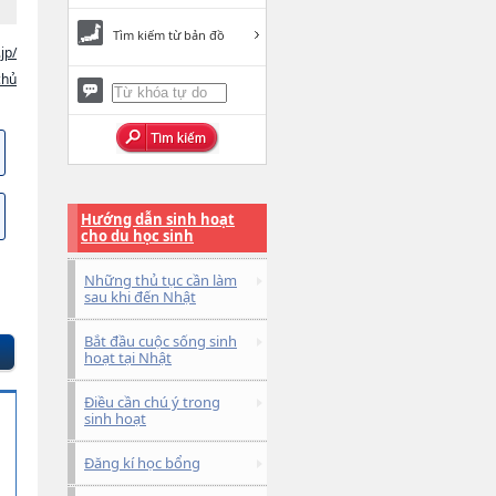
Tìm kiếm từ bản đồ
jp/
chủ
Hướng dẫn sinh hoạt
cho du học sinh
Những thủ tục cần làm
sau khi đến Nhật
Bắt đầu cuộc sống sinh
hoạt tại Nhật
Điều cần chú ý trong
sinh hoạt
Đăng kí học bổng