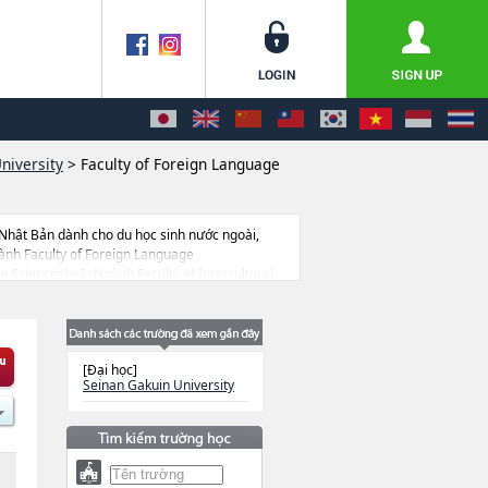
niversity
>
Faculty of Foreign Language
Nhật Bản dành cho du học sinh nước ngoài,
ành Faculty of Foreign Language
ScienceshoặcNgành Faculty of Intercultural
ang tìm hiểu thông tin du học liên quan tới
, trường đại học ngắn hạn, trường chuyên môn
[Đại học]
Seinan Gakuin University