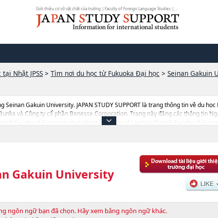
Giới thiệu cơ sở vật chất của trường | Faculty of Foreign Language Studies | ...
 tại Nhật JPSS
>
Tìm nơi du học từ Fukuoka Đại học
>
Seinan Gakuin U
g Seinan Gakuin University. JAPAN STUDY SUPPORT là trang thông tin về du học 
Bunka và Công ty cổ phần Benesse Corporation. Trang này đăng các thông tin Ng
nh Faculty of EconomicshoặcNgành Faculty of LawhoặcNgành Faculty of Human 
n Gakuin University cũng như thông tin chi tiết về từng ngành học, nên nếu bạn đ
 web này.Ngoài ra còn có cả thông tin của khoảng 1.300 trường đại học, cao học
an Gakuin University
bằng ngôn ngữ bạn đã chọn. Hãy xem bằng ngôn ngữ khác.