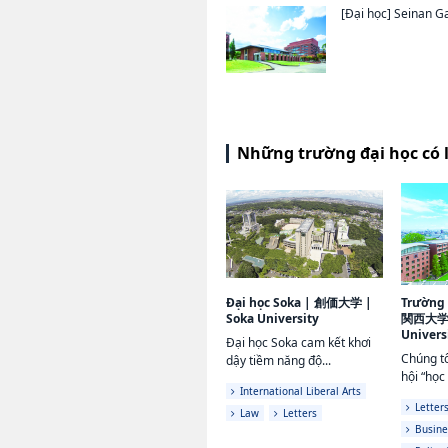
[Đại học]
Seinan Ga
Những trường đại học có 
Đại học Soka
|
創価大学
|
Trường 
Soka University
関西大
Univers
Đại học Soka cam kết khơi
Chúng tô
dậy tiềm năng độ...
hội “học 
International Liberal Arts
Letter
Law
Letters
Busin