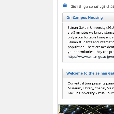
Giới thiệu cơ sở vật chấ
On-Campus Housing
Seinan Gakuin University (SGU)
are 5 minutes walking distanc
only a comfortable living envir
Seinan students and internati
population. There are Resident
your dormitories. They can pro
https://www.seinan-gu.ac.jp/
Welcome to the Seinan Gaku
Our virtual tour presents pano
Museum, Library, Chapel, Main 
Gakuin University Virtual Tour!