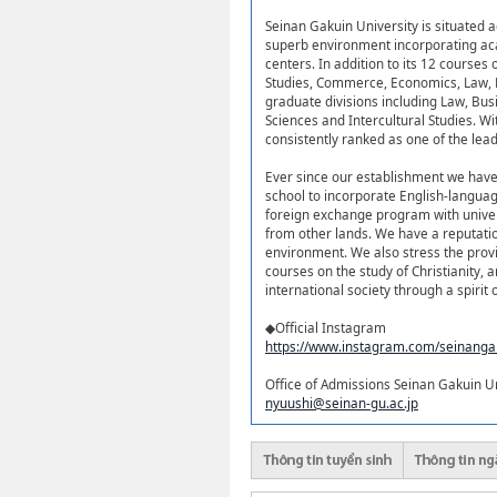
Seinan Gakuin University is situated 
superb environment incorporating aca
centers. In addition to its 12 course
Studies, Commerce, Economics, Law, H
graduate divisions including Law, Bu
Sciences and Intercultural Studies. W
consistently ranked as one of the lead
Ever since our establishment we have 
school to incorporate English-language
foreign exchange program with univer
from other lands. We have a reputation 
environment. We also stress the provi
courses on the study of Christianity, 
international society through a spirit 
◆Official Instagram
https://www.instagram.com/seinangak
Office of Admissions Seinan Gakuin Un
nyuushi@seinan-gu.ac.jp