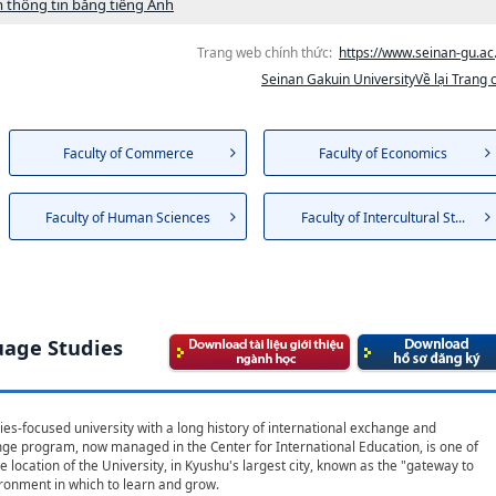
 thông tin bằng tiếng Anh
Trang web chính thức:
https://www.seinan-gu.ac.
Seinan Gakuin UniversityVề lại Trang 
Faculty of Commerce
Faculty of Economics
Faculty of Human Sciences
Faculty of Intercultural St...
uage Studies
ies-focused university with a long history of international exchange and
nge program, now managed in the Center for International Education, is one of
 location of the University, in Kyushu's largest city, known as the "gateway to
ironment in which to learn and grow.