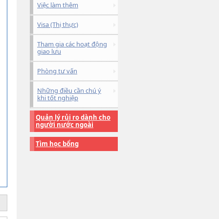
Việc làm thêm
Visa (Thị thực)
Tham gia các hoạt động
giao lưu
Phòng tư vấn
Những điều cần chú ý
khi tốt nghiệp
Quản lý rủi ro dành cho
người nước ngoài
Tìm học bổng