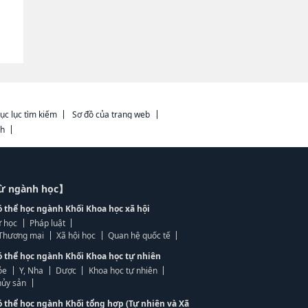
ục lục tìm kiếm
Sơ đồ của trang web
ch
từ ngành học】
ó thể học ngành Khối Khoa học xã hội
 học
Pháp luật
, Thương mại
Xã hội học
Quan hệ quốc tế
ó thể học ngành Khối Khoa học tự nhiên
ỏe
Y, Nha
Dược
Khoa học tự nhiên
ủy sản
ó thể học ngành Khối tổng hợp (Tự nhiên và Xã