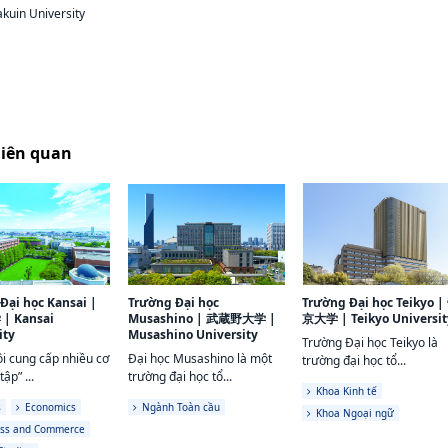
kuin University
liên quan
Đại học Kansai
|
Trường Đại học
Trường Đại học Teikyo
|
学
|
Kansai
Musashino
|
武蔵野大学
|
京大学
|
Teikyo Universi
ity
Musashino University
Trường Đại học Teikyo là
i cung cấp nhiều cơ
Đại học Musashino là một
trường đại học tổ...
tập” ...
trường đại học tổ...
Khoa Kinh tế
s
Economics
Ngành Toàn cầu
Khoa Ngoại ngữ
ess and Commerce