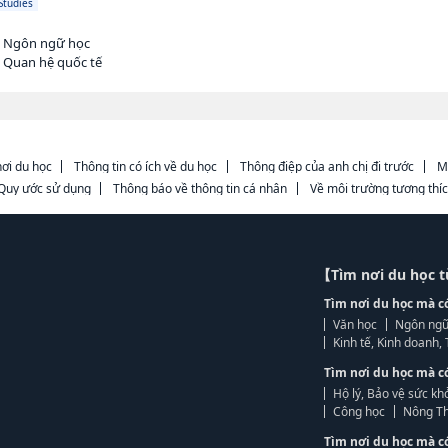
Studies
h Ngôn ngữ học
h Quan hệ quốc tế
ơi du học
Thông tin có ích về du học
Thông điệp của anh chị đi trước
M
Quy ước sử dụng
Thông báo về thông tin cá nhân
Về môi trường tương thí
【Tìm nơi du học 
Tìm nơi du học mà c
Văn học
Ngôn ngữ
Kinh tế, Kinh doanh
Tìm nơi du học mà c
Hộ lý, Bảo vệ sức kh
Công học
Nông Th
Tìm nơi du học mà c