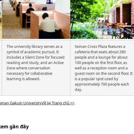
The university library serves as a
Seinan Cross Plaza features a
symbol of academic pursuit. It
cafeteria that seats about 280
includes a Silent Zone for focused
people and a lounge for about
reading and study, and an Active
100 people on the first floor, as
Zone where conversation
well as a reception room and a
necessary for collaborative
guest room on the second floor. It
learning is allowed.
is a popular spot used by
approximately 700 people each
day.
einan Gakuin UniversityVề lại Trang chủ >>
xem gần đây