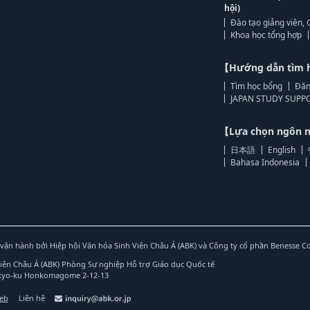
hội)
Đào tạo giảng viên, 
Khoa học tổng hợp
【Hướng dẫn tìm 
Tìm học bổng
Đăn
JAPAN STUDY SUPPO
【Lựa chọn ngôn
日本語
English
Bahasa Indonesia
vận hành bởi Hiệp hội Văn hóa Sinh Viên Châu Á (ABK) và Công ty cổ phần Benesse C
Viên Châu Á (ABK) Phòng Sự nghiệp Hỗ trợ Giáo dục Quốc tế
nkyo-ku Honkomagome 2-12-13
web
Liên hệ