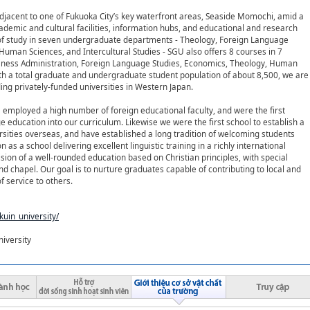
adjacent to one of Fukuoka City’s key waterfront areas, Seaside Momochi, amid a
demic and cultural facilities, information hubs, and educational and research
s of study in seven undergraduate departments - Theology, Foreign Language
uman Sciences, and Intercultural Studies - SGU also offers 8 courses in 7
siness Administration, Foreign Language Studies, Economics, Theology, Human
ith a total graduate and undergraduate student population of about 8,500, we are
ing privately-funded universities in Western Japan.
employed a high number of foreign educational faculty, and were the first
 education into our curriculum. Likewise we were the first school to establish a
sities overseas, and have established a long tradition of welcoming students
as a school delivering excellent linguistic training in a richly international
sion of a well-rounded education based on Christian principles, with special
and chapel. Our goal is to nurture graduates capable of contributing to local and
of service to others.
uin_university/
iversity