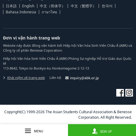
日本語
English
中文（简体字）
中文（繁體字）
한국어
Bahasa Indonesia
ภาษาไทย
Đơn vị vận hành trang web
Website này được đồng vận hành bởi Hiệp hội Văn hóa Sinh Viên Châu Á (ABK) và
Công ty cổ phần Benesse Coporation.
Hiệp hội Văn hóa Sinh Viên Châu Á (ABK) Phòng Sự nghiệp Hỗ trợ Giáo dục Quốc
tế
113-8642, Tokyo-to Bunkyo-ku Honkomagome 2-12-13
Khái niệm về trang web
Liên hệ
Copyright(C) 1999-2026 The Asian Students Cultural Association & Benesse
Corporation. All Right Reserved.
MENU
SIGN UP