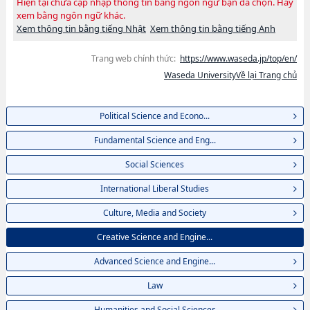
Hiện tại chưa cập nhập thông tin bằng ngôn ngữ bạn đã chọn. Hãy
xem bằng ngôn ngữ khác.
Xem thông tin bằng tiếng Nhật
Xem thông tin bằng tiếng Anh
Trang web chính thức:
https://www.waseda.jp/top/en/
Waseda UniversityVề lại Trang chủ
Political Science and Econo...
Fundamental Science and Eng...
Social Sciences
International Liberal Studies
Culture, Media and Society
Creative Science and Engine...
Advanced Science and Engine...
Law
Humanities and Social Sciences