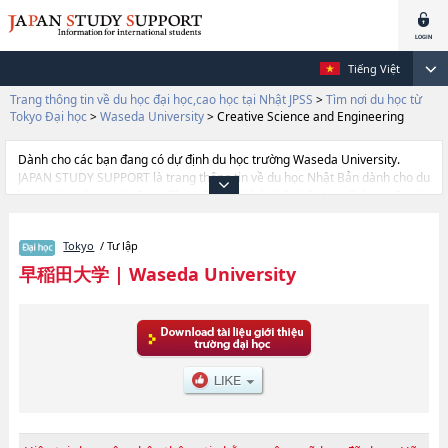
Tiếng Việt
Trang thông tin về du học đại học,cao học tại Nhật JPSS
>
Tìm nơi du học từ
Tokyo Đại học
>
Waseda University
>
Creative Science and Engineering
Dành cho các bạn đang có dự định du học trường Waseda University.
JAPAN STUDY SUPPORT là trang thông tin về du học Nhật Bản dành cho du
học sinh nước ngoài, được đồng vận hành bởi Hiệp hội Asia Gakusei Bunka
và Công ty cổ phần Benesse Corporation. Trang này đăng các thông tin
Ngành Political Science and EconomicshoặcNgành Fundamental Science
Tokyo
/ Tư lập
and EngineeringhoặcNgành Social ScienceshoặcNgành International
Liberal StudieshoặcNgành Culture, Media and SocietyhoặcNgành Creative
早稲田大学
|
Waseda University
Science and EngineeringhoặcNgành Advanced Science and
EngineeringhoặcNgành LawhoặcNgành Humanities and Social
ScienceshoặcNgành EducationhoặcNgành CommercehoặcNgành Human
ScienceshoặcNgành Sport Sciences của Waseda University cũng như
thông tin chi tiết về từng ngành học, nên nếu bạn đang tìm hiểu thông tin
du học liên quan tới Waseda University thì hãy sử dụng trang web
này.Ngoài ra còn có cả thông tin của khoảng 1.300 trường đại học, cao
học, trường đại học ngắn hạn, trường chuyên môn đang tiếp nhận du học
sinh.