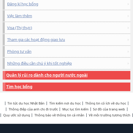
Đăng kí học bổng
Việc làm thêm
Visa (Thị thực)
Tham gia các hoạt động giao lưu
Phòng tư vấn
Những điều cần chú ý khi tốt nghiệp
Quản lý rủi ro dành cho người nước ngoài
Tìm học bổng
Tin tức du học Nhật Bản
Tìm kiếm nơi du học
Thông tin có ích về du học
Thông điệp của anh chị đi trước
Mục lục tìm kiếm
Sơ đồ của trang web
Quy ước sử dụng
Thông báo về thông tin cá nhân
Về môi trường tương thích