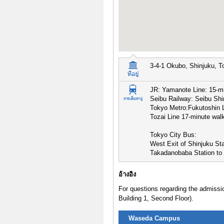
3-4-1 Okubo, Shinjuku, T
JR: Yamanote Line: 15-m
Seibu Railway: Seibu Shi
Tokyo Metro:Fukutoshin L
Tozai Line 17-minute wal
Tokyo City Bus:
West Exit of Shinjuku St
Takadanobaba Station to 
อ้างอิง
For questions regarding the admiss
Building 1, Second Floor).
Waseda Campus