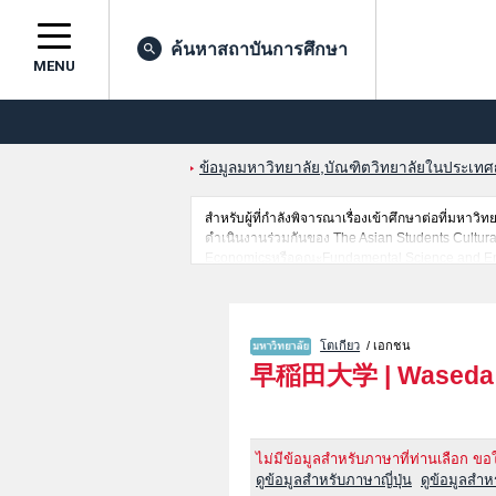
ค้นหาสถาบันการศึกษา
MENU
ข้อมูลมหาวิทยาลัย,บัณฑิตวิทยาลัยในประเทศญี่
สำหรับผู้ที่กำลังพิจารณาเรื่องเข้าศึกษาต่อที่มห
ดำเนินงานร่วมกันของ The Asian Students Cultur
EconomicsหรือคณะFundamental Science and Engi
Science and EngineeringหรือคณะAdvanced Sc
SciencesหรือคณะSport Sciences ไว้ เป็นต้นไว้สำหร
ข้อมูลของสถาบันการศึกษาระดับมหาวิทยาลัย,บัณฑิตว
โตเกียว
/ เอกชน
早稲田大学
|
Waseda 
ไม่มีข้อมูลสำหรับภาษาที่ท่านเลือก ขอ
ดูข้อมูลสำหรับภาษาญี่ปุ่น
ดูข้อมูลสำ