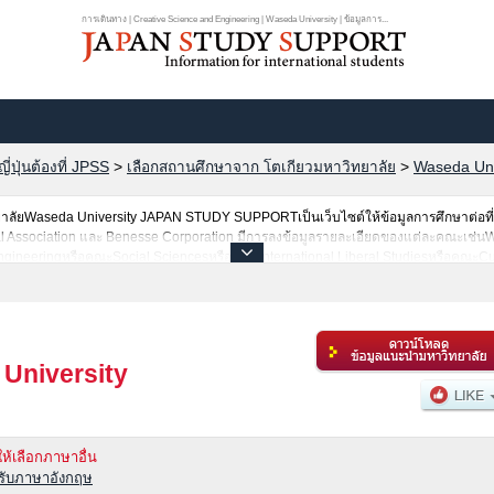
การเดินทาง | Creative Science and Engineering | Waseda University | ข้อมูลการ...
ปุ่นต้องที่ JPSS
>
เลือกสถานศึกษาจาก โตเกียวมหาวิทยาลัย
>
Waseda Uni
าวิทยาลัยWaseda University JAPAN STUDY SUPPORTเป็นเว็บไซต์ให้ข้อมูลการศึกษาต่อที
al Association และ Benesse Corporation มีการลงข้อมูลรายละเอียดของแต่ละคณะเช่นW
neeringหรือคณะSocial SciencesหรือคณะInternational Liberal StudiesหรือคณะCul
ience and EngineeringหรือคณะLawหรือคณะHumanities and Social Sciencesหรื
ับผู้ที่ต้องการค้นหาข้อมูลการศึกษาต่อเกี่ยวกับWaseda University กรุณาใช้เว็บไซต์นี้เ
ิทยาลัย,วิทยาลัยระดับอนุปริญญา,วิทยาลัยอาชีวศึกษากว่า 1,300 แห่งที่กำลังเปิดรับส
University
ให้เลือกภาษาอื่น
หรับภาษาอังกฤษ