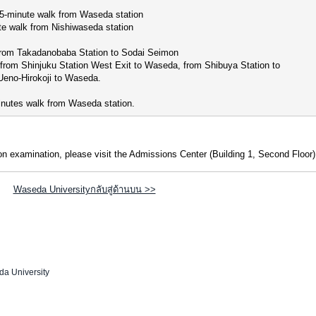
 5-minute walk from Waseda station
te walk from Nishiwaseda station
 from Takadanobaba Station to Sodai Seimon
 from Shinjuku Station West Exit to Waseda, from Shibuya Station to
Ueno-Hirokoji to Waseda.
nutes walk from Waseda station.
n examination, please visit the Admissions Center (Building 1, Second Floor)
Waseda Universityกลับสู่ด้านบน >>
a University