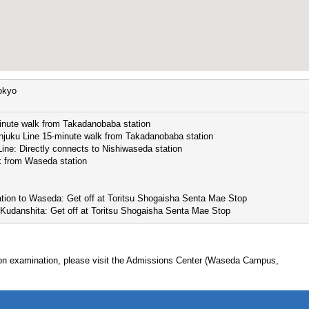
okyo
inute walk from Takadanobaba station
njuku Line 15-minute walk from Takadanobaba station
ine: Directly connects to Nishiwaseda station
k from Waseda station
ation to Waseda: Get off at Toritsu Shogaisha Senta Mae Stop
Kudanshita: Get off at Toritsu Shogaisha Senta Mae Stop
ion examination, please visit the Admissions Center (Waseda Campus,