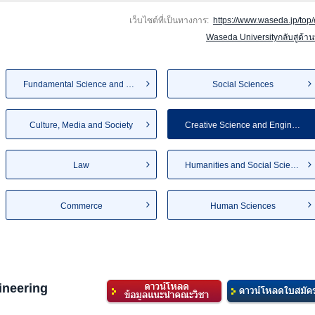
เว็บไซต์ที่เป็นทางการ:
https://www.waseda.jp/top/
Waseda Universityกลับสู่ด้า
Fundamental Science and Eng...
Social Sciences
Culture, Media and Society
Creative Science and Engine...
Law
Humanities and Social Sciences
Commerce
Human Sciences
ineering