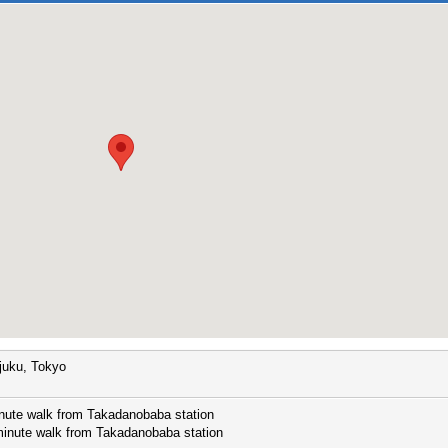
juku, Tokyo
nute walk from Takadanobaba station
minute walk from Takadanobaba station