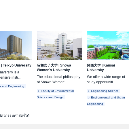
学
|
Teikyo University
昭和女子大学
|
Showa
関西大学
|
Kansai
Women's University
University
iversity is a
The educational philosophy
We offer a wide range of
nsive insti...
of Showa Women'...
study opportuniti...
e and Engineering
Faculty of Environmental
Engineering Science
Science and Design
Environmental and Urban
Engineering
วิศวกรรมศาสตร์ได้