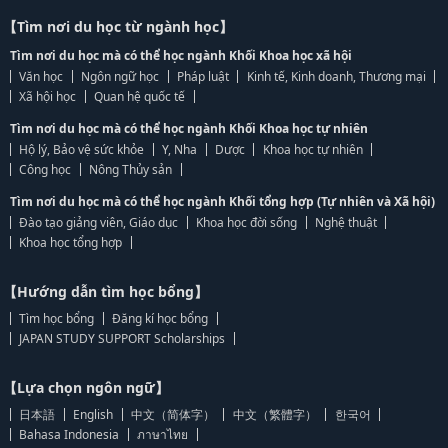
【Tìm nơi du học từ ngành học】
Tìm nơi du học mà có thể học ngành Khối Khoa học xã hội
Văn học
Ngôn ngữ học
Pháp luật
Kinh tế, Kinh doanh, Thương mại
Xã hội học
Quan hệ quốc tế
Tìm nơi du học mà có thể học ngành Khối Khoa học tự nhiên
Hộ lý, Bảo vệ sức khỏe
Y, Nha
Dược
Khoa học tự nhiên
Công học
Nông Thủy sản
Tìm nơi du học mà có thể học ngành Khối tổng hợp (Tự nhiên và Xã hội)
Đào tạo giảng viên, Giáo dục
Khoa học đời sống
Nghệ thuật
Khoa học tổng hợp
【Hướng dẫn tìm học bổng】
Tìm học bổng
Đăng kí học bổng
JAPAN STUDY SUPPORT Scholarships
【Lựa chọn ngôn ngữ】
日本語
English
中文（简体字）
中文（繁體字）
한국어
Bahasa Indonesia
ภาษาไทย