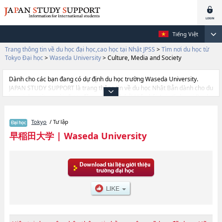
Tiếng Việt
Trang thông tin về du học đại học,cao học tại Nhật JPSS
>
Tìm nơi du học từ
Tokyo Đại học
>
Waseda University
>
Culture, Media and Society
Dành cho các bạn đang có dự định du học trường Waseda University.
JAPAN STUDY SUPPORT là trang thông tin về du học Nhật Bản dành cho du
học sinh nước ngoài, được đồng vận hành bởi Hiệp hội Asia Gakusei Bunka
và Công ty cổ phần Benesse Corporation. Trang này đăng các thông tin
Ngành Political Science and EconomicshoặcNgành Fundamental Science
Tokyo
/ Tư lập
and EngineeringhoặcNgành Social ScienceshoặcNgành International
Liberal StudieshoặcNgành Culture, Media and SocietyhoặcNgành Creative
早稲田大学
|
Waseda University
Science and EngineeringhoặcNgành Advanced Science and
EngineeringhoặcNgành LawhoặcNgành Humanities and Social
ScienceshoặcNgành EducationhoặcNgành CommercehoặcNgành Human
ScienceshoặcNgành Sport Sciences của Waseda University cũng như
thông tin chi tiết về từng ngành học, nên nếu bạn đang tìm hiểu thông tin
du học liên quan tới Waseda University thì hãy sử dụng trang web
này.Ngoài ra còn có cả thông tin của khoảng 1.300 trường đại học, cao
học, trường đại học ngắn hạn, trường chuyên môn đang tiếp nhận du học
sinh.