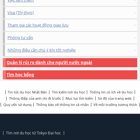
Visa (Thị thực)
Tham gia các hoạt động giao lưu
Phòng tư vấn
Những điều cần chú ý khi tốt nghiệp
Quản lý rủi ro dành cho người nước ngoài
Tìm học bổng
Tin tức du học Nhật Bản
Tìm kiếm nơi du học
Thông tin có ích về du học
Thông điệp của anh chị đi trước
Mục lục tìm kiếm
Sơ đồ của trang web
Quy ước sử dụng
Thông báo về thông tin cá nhân
Về môi trường tương thích
Tìm nơi du học từ Tokyo Đại học