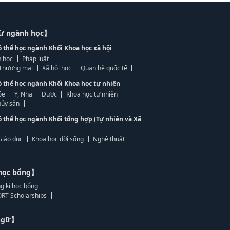
từ ngành học】
ó thể học ngành Khối Khoa học xã hội
 học
Pháp luật
, Thương mại
Xã hội học
Quan hệ quốc tế
ó thể học ngành Khối Khoa học tự nhiên
ỏe
Y, Nha
Dược
Khoa học tự nhiên
ủy sản
ó thể học ngành Khối tổng hợp (Tự nhiên và Xã
Giáo dục
Khoa học đời sống
Nghệ thuật
học bổng】
g kí học bổng
RT Scholarships
 ngữ】