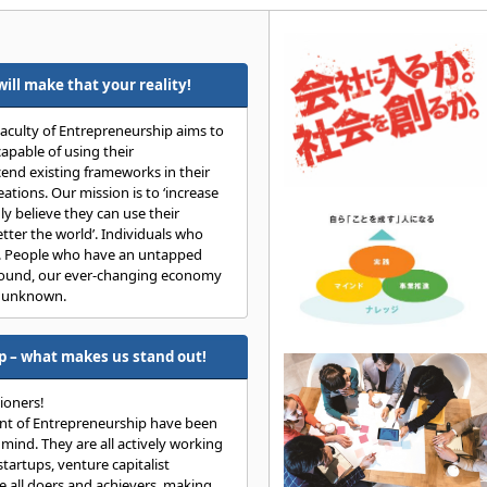
ill make that your reality!
 Faculty of Entrepreneurship aims to
capable of using their
scend existing frameworks in their
ations. Our mission is to ‘increase
y believe they can use their
tter the world’. Individuals who
d. People who have an untapped
around, our ever-changing economy
e unknown.
p – what makes us stand out!
tioners!
ent of Entrepreneurship have been
 mind. They are all actively working
tartups, venture capitalist
 all doers and achievers, making