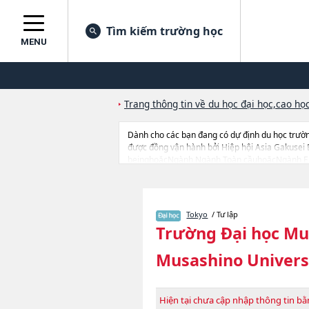
Tìm kiếm trường học
MENU
Trang thông tin về du học đại học,cao học
Dành cho các bạn đang có dự định du học trườ
được đồng vận hành bởi Hiệp hội Asia Gakusei
beinghoặcNgành Ngành Toàn cầuhoặcNgành En
Pháp luậthoặcNgành Human Sciences của Trường 
Trường Đại học Musashino thì hãy sử dụng tran
đang tiếp nhận du học sinh.
Tokyo
/ Tư lập
Trường Đại học Mu
Musashino Univers
Hiện tại chưa cập nhập thông tin 