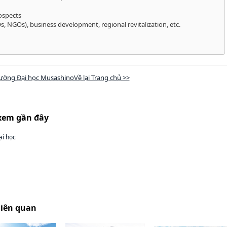
ospects
, NGOs), business development, regional revitalization, etc.
ường Đại học MusashinoVề lại Trang chủ >>
xem gần đây
ại học
liên quan