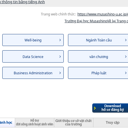
 thông tin bằng tiếng Anh
Trang web chính thức:
https://www.musashino-u.ac.jp/
Trường Đại học MusashinoVề lại Trang 
Well-being
Ngành Toàn cầu
Data Science
văn chương
Business Administration
Pháp luật