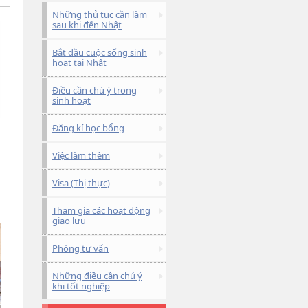
Những thủ tục cần làm
sau khi đến Nhật
Bắt đầu cuộc sống sinh
hoạt tại Nhật
Điều cần chú ý trong
sinh hoạt
Đăng kí học bổng
Việc làm thêm
Visa (Thị thực)
Tham gia các hoạt động
giao lưu
Phòng tư vấn
Những điều cần chú ý
khi tốt nghiệp