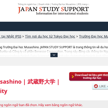
Thông tin ngành học | Doanh nhân | Trường Đại học Musashino | JPSS, trang chu...
 tại Nhật JPSS
>
Tìm nơi du học từ Tokyo Đại học
>
Trường Đại học M
ng Trường Đại học Musashino. JAPAN STUDY SUPPORT là trang thông tin về du họ
 Bunka và Công ty cổ phần Benesse Corporation. Trang này đăng các thông tin
gineeringhoặcNgành Data SciencehoặcNgành văn chươnghoặcNgành kinh tếho
Đại học Musashino cũng như thông tin chi tiết về từng ngành học, nên nếu bạn đ
g web này.Ngoài ra còn có cả thông tin của khoảng 1.300 trường đại học, cao họ
sashino
|
武蔵野大学
|
ity
bằng ngôn ngữ bạn đã chọn. Hãy xem bằng ngôn ngữ khác.