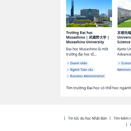
Trường Đại học
京都先
Musashino
|
武蔵野大学
|
Univers
Musashino University
Science
Đại học Musashino là một
Kyoto Un
trường đại học tổ...
Advance
Doanh nhân
Econom
Ngành Toàn cầu
Administr
Business Administration
Tìm trường Đại học có thể học ngành
Tin tức du học Nhật Bản
Tìm kiếm n