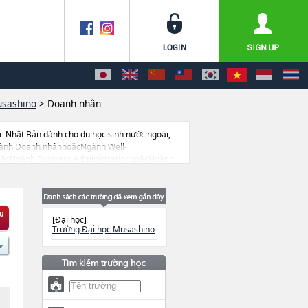
usashino
>
Doanh nhân
c Nhật Bản dành cho du học sinh nước ngoài,
 Ngành Doanh nhânhoặcNgành Well-
ặcNgành Business AdministrationhoặcNgành
ang tìm hiểu thông tin du học liên quan tới
c, trường đại học ngắn hạn, trường chuyên môn
[Đại học]
Trường Đại học Musashino