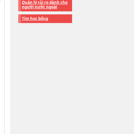
Quản lý rủi ro dành cho
người nước ngoài
Tìm học bổng
s