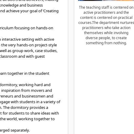
f knowledge and business
The teaching staff is centered on
nd achieve your goal of ‘Creating
active practitioners and the
content is centered on practical
courses.The department nurture
urriculum focusing on hands-on
practitioners who take action
themselves while involving
diverse people, to create
 interactive setting with active
something from nothing.
 the very hands-on project-style
s well as group work, case studies,
 classroom and with guest
learn together in the student
 a dormitory, working hard and
g inspiration from movers and
epreneurs and businessmen and
gage with students in a variety of
m. The dormitory provides a
t for students to share ideas with
the world, working together to
arged separately.