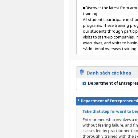
■Discover the latest from ar
training.
All students participate in sh
programs. These training prog
our students through participa
visits to start-up companies,
executives, and visits to busin
*Additional overseas training
Danh sách các khoa
Department of Entrepre
Department of Entrepreneurs
Take that step forward to be
Entrepreneurship involves a m
without fearing failure, and fi
classes led by practitioner-te
thoroughly trained with the s