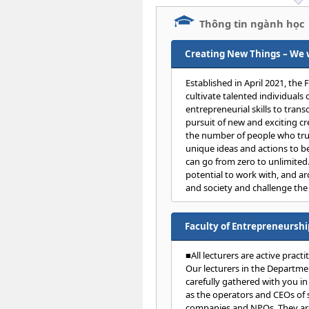
Thông tin ngành học
Creating New Things – We w
Established in April 2021, the
cultivate talented individuals 
entrepreneurial skills to tran
pursuit of new and exciting cre
the number of people who trul
unique ideas and actions to be
can go from zero to unlimite
potential to work with, and 
and society and challenge th
Faculty of Entrepreneurshi
■All lecturers are active practi
Our lecturers in the Departm
carefully gathered with you in
as the operators and CEOs of s
companies and NPOs. They are