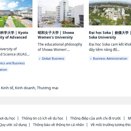
端科学大学
|
Kyoto
昭和女子大学
|
Showa
Đại học Soka
|
創価大学
ity of Advanced
Women's University
Soka University
The educational philosophy
Đại học Soka cam kết khơ
iversity of
of Showa Women'...
dậy tiềm năng độ...
d Science (KUAS...
Global Business
Business Administration
ics and Business
ation
 Kinh tế, Kinh doanh, Thương mại
ơi du học
Thông tin có ích về du học
Thông điệp của anh chị đi trước
M
Quy ước sử dụng
Thông báo về thông tin cá nhân
Về môi trường tương thí