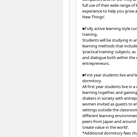
full use of their wide range o
experience to help you grow a
New Things’.
■Fully active learning style c
training.
Students will be studying in an
learning methods that include
‘practical training’ subjects, a
and dialogue both within the
entrepreneurs.
■First year students live and 
dormitory.
All first year students live in
learning together, and gainin
shakers in society with entr
women invited as guests to en
settings outside the classroo
different learning environmen
peers from Japan and around 
‘create value in the world’.
*Additional dormitory fees ch