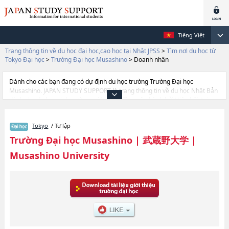
Tiếng Việt
Trang thông tin về du học đại học,cao học tại Nhật JPSS
>
Tìm nơi du học từ
Tokyo Đại học
>
Trường Đại học Musashino
>
Doanh nhân
Dành cho các bạn đang có dự định du học trường Trường Đại học
Musashino. JAPAN STUDY SUPPORT là trang thông tin về du học Nhật Bản
dành cho du học sinh nước ngoài, được đồng vận hành bởi Hiệp hội Asia
Gakusei Bunka và Công ty cổ phần Benesse Corporation. Trang này đăng
các thông tin Ngành Doanh nhânhoặcNgành Well-beinghoặcNgành Ngành
Tokyo
/ Tư lập
Toàn cầuhoặcNgành EngineeringhoặcNgành Data SciencehoặcNgành văn
chươnghoặcNgành kinh tếhoặcNgành Business AdministrationhoặcNgành
Trường Đại học Musashino
|
武蔵野大学
|
Pháp luậthoặcNgành Human Sciences của Trường Đại học Musashino
Musashino University
cũng như thông tin chi tiết về từng ngành học, nên nếu bạn đang tìm hiểu
thông tin du học liên quan tới Trường Đại học Musashino thì hãy sử dụng
trang web này.Ngoài ra còn có cả thông tin của khoảng 1.300 trường đại
học, cao học, trường đại học ngắn hạn, trường chuyên môn đang tiếp nhận
du học sinh.