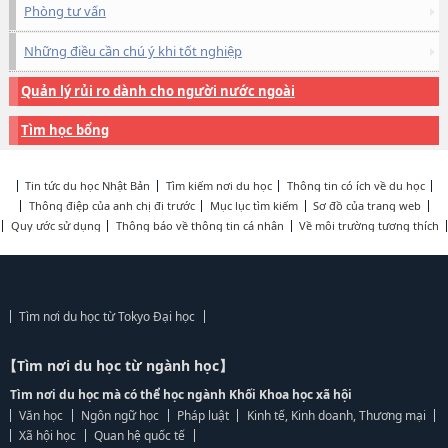
Phòng tư vấn
Những điều cần chú ý khi tốt nghiệp
Quản lý rủi ro dành cho người nước ngoài
Tìm học bổng
Tin tức du học Nhật Bản
Tìm kiếm nơi du học
Thông tin có ích về du học
Thông điệp của anh chị đi trước
Mục lục tìm kiếm
Sơ đồ của trang web
Quy ước sử dụng
Thông báo về thông tin cá nhân
Về môi trường tương thích
Tìm nơi du học từ Tokyo Đại học
【Tìm nơi du học từ ngành học】
Tìm nơi du học mà có thể học ngành Khối Khoa học xã hội
Văn học
Ngôn ngữ học
Pháp luật
Kinh tế, Kinh doanh, Thương mại
Xã hội học
Quan hệ quốc tế