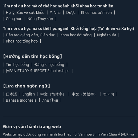
Tìm nơi du học mà có thể học ngành Khối Khoa học tự nhiên
Hộ lý, Bảo vệ sức khỏe
Y, Nha
Dược
Khoa học tự nhiên
Công học
Nông Thủy sản
Tìm nơi du học mà có thể học ngành Khối tổng hợp (Tự nhiên và Xã hội)
Đào tạo giảng viên, Giáo dục
Khoa học đời sống
Nghệ thuật
Khoa học tổng hợp
【Hướng dẫn tìm học bổng】
Tìm học bổng
Đăng kí học bổng
JAPAN STUDY SUPPORT Scholarships
【Lựa chọn ngôn ngữ】
日本語
English
中文（简体字）
中文（繁體字）
한국어
Bahasa Indonesia
ภาษาไทย
Đơn vị vận hành trang web
Website này được đồng vận hành bởi Hiệp hội Văn hóa Sinh Viên Châu Á (ABK) và