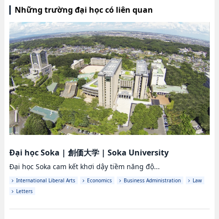
Những trường đại học có liên quan
Đại học Soka
|
創価大学
|
Soka University
Đại học Soka cam kết khơi dậy tiềm năng độ...
International Liberal Arts
Economics
Business Administration
Law
Letters