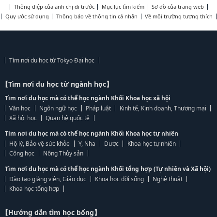
Thông điệp của anh chị đi trước
Mục lục tìm kiếm
Sơ đồ của trang web
Quy ước sử dụng
Thông báo về thông tin cá nhân
Về môi trường tương thích
Tìm nơi du học từ Tokyo Đại học
【Tìm nơi du học từ ngành học】
Tìm nơi du học mà có thể học ngành Khối Khoa học xã hội
Văn học
Ngôn ngữ học
Pháp luật
Kinh tế, Kinh doanh, Thương mại
Xã hội học
Quan hệ quốc tế
Tìm nơi du học mà có thể học ngành Khối Khoa học tự nhiên
Hộ lý, Bảo vệ sức khỏe
Y, Nha
Dược
Khoa học tự nhiên
Công học
Nông Thủy sản
Tìm nơi du học mà có thể học ngành Khối tổng hợp (Tự nhiên và Xã hội)
Đào tạo giảng viên, Giáo dục
Khoa học đời sống
Nghệ thuật
Khoa học tổng hợp
【Hướng dẫn tìm học bổng】