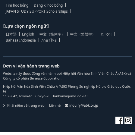
Tìm học bổng
Đăng kí học bổng
JAPAN STUDY SUPPORT Scholarships
【Lựa chọn ngôn ngữ】
日本語
English
中文（简体字）
中文（繁體字）
한국어
Bahasa Indonesia
ภาษาไทย
Đơn vị vận hành trang web
Website này được đồng vận hành bởi Hiệp hội Văn hóa Sinh Viên Châu Á (ABK) và
Công ty cổ phần Benesse Coporation.
Hiệp hội Văn hóa Sinh Viên Châu Á (ABK) Phòng Sự nghiệp Hỗ trợ Giáo dục Quốc
tế
113-8642, Tokyo-to Bunkyo-ku Honkomagome 2-12-13
Khái niệm về trang web
Liên hệ