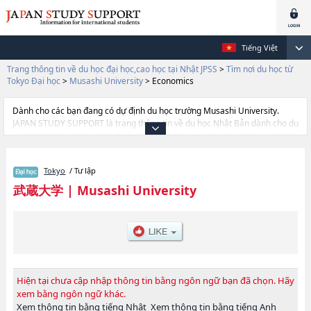
Tiếng Việt
Trang thông tin về du học đại học,cao học tại Nhật JPSS
>
Tìm nơi du học từ
Tokyo Đại học
>
Musashi University
>
Economics
Dành cho các bạn đang có dự định du học trường Musashi University.
JAPAN STUDY SUPPORT là trang thông tin về du học Nhật Bản dành cho du
học sinh nước ngoài, được đồng vận hành bởi Hiệp hội Asia Gakusei Bunka
và Công ty cổ phần Benesse Corporation. Trang này đăng các thông tin
Ngành EconomicshoặcNgành HumanitieshoặcNgành
Tokyo
/ Tư lập
SociologyhoặcNgành School of Liberal Arts and Sciences của Musashi
University cũng như thông tin chi tiết về từng ngành học, nên nếu bạn
武蔵大学
|
Musashi University
đang tìm hiểu thông tin du học liên quan tới Musashi University thì hãy sử
dụng trang web này.Ngoài ra còn có cả thông tin của khoảng 1.300 trường
đại học, cao học, trường đại học ngắn hạn, trường chuyên môn đang tiếp
nhận du học sinh.
Hiện tại chưa cập nhập thông tin bằng ngôn ngữ bạn đã chọn. Hãy
xem bằng ngôn ngữ khác.
Xem thông tin bằng tiếng Nhật
Xem thông tin bằng tiếng Anh