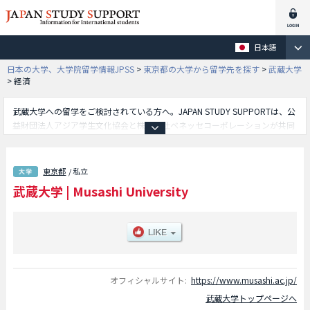
日本語
日本の大学、大学院留学情報JPSS
>
東京都の大学から留学先を探す
>
武蔵大学
>
経済
武蔵大学への留学をご検討されている方へ。JAPAN STUDY SUPPORTは、公
益財団法人アジア学生文化協会と株式会社ベネッセコーポレーションが共同
運営している外国人留学生向け日本留学情報サイトです。武蔵大学の経済学
部や人文学部や社会学部や国際教養学部等、学部別の詳細情報も掲載してい
ますので、武蔵大学に関する留学情報をお探しの方は是非ご利用下さい。そ
東京都
/ 私立
の他、外国人留学生募集をしている約1,300校の大学・大学院・短大・専門
武蔵大学
|
Musashi University
学校情報も掲載しています。
オフィシャルサイト:
https://www.musashi.ac.jp/
武蔵大学トップページへ