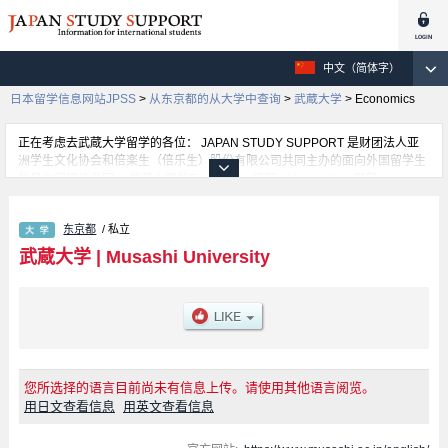
中文（简体字）
日本留学信息网站JPSS
>
从东京都的从大学中查询
>
武蔵大学
>
Economics
正在考虑去武蔵大学留学的各位： JAPAN STUDY SUPPORT 是财团法人亚
洲学生文化协会和倍楽生（倍乐生）股份有限公司共同主办的面向外国留学生
的日本留学信息网。 武蔵大学的Economics 学部、Humanities 学部、
Sociology 学部、School of Liberal Arts and Sciences 学部等，不同系的详细
信息都分别登载在此信息网上。正在寻找武蔵大学的留学信息的各位同学，请
东京都
/ 私立
利用此网查询。另外，在此网上登载着约1300条大学、大学院、短大、专门学
校正在招收留学生的信息。
武蔵大学
|
Musashi University
您所选择的语言目前尚未有信息上传。请使用其他语言阅览。
用日文查看信息
用英文查看信息