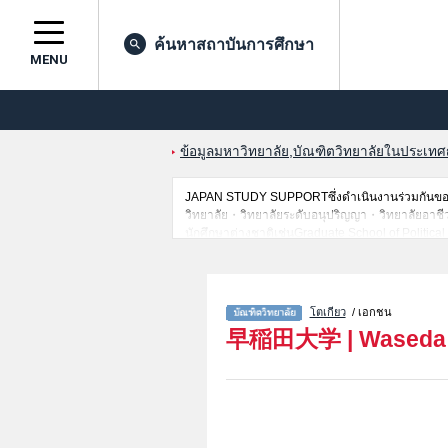
ค้นหาสถาบันการศึกษา
MENU
ข้อมูลมหาวิทยาลัย,บัณฑิตวิทยาลัยในประเทศญี่
JAPAN STUDY SUPPORTซึ่งดำเนินงานร่วมกันของT
วิทยาลัย・วิทยาลัยระดับอนุปริญญา・วิทยาลัยอาชีวศึก
นักศึกษาต่างชาติเช่นGraduate School of Politic
SciencesหรือGraduate School of CommerceหรือG
EducationหรือGraduate School of Social Scienc
SchoolหรือGraduate School of Business and Fin
EngineeringหรือGraduate school of Advanced Sc
โตเกียว
/ เอกชน
and Communication Studies เป็นต้น,ข้อมูลของแต่
早稲田大学
|
Waseda 
ทางเป็นต้นไว้ด้วยดังนั้นขอเชิญใช้บริการค้นหาข้อม