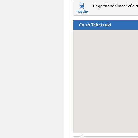
Từ ga “Kandaimae” của t
Cơ sở Takatsuki