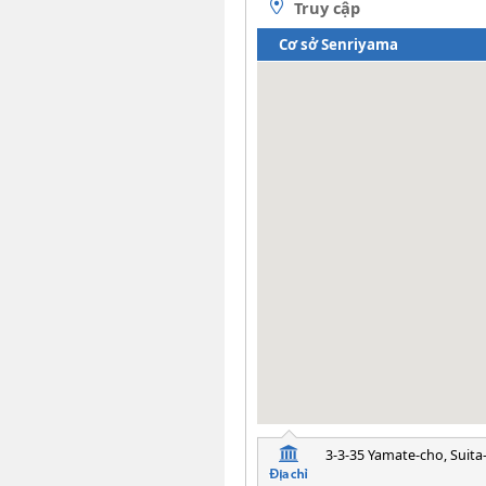
Truy cập
Cơ sở Senriyama
3-3-35 Yamate-cho, Suita-