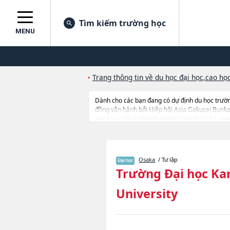
Tìm kiếm trường học
MENU
Trang thông tin về du học đại học,cao học
Dành cho các bạn đang có dự định du học trườ
đồng vận hành bởi Hiệp hội Asia Gakusei Bunka
học KansaihoặcNgành LettershoặcNgành Lawh
and Well-beinghoặcNgành InformaticshoặcNgà
EngineeringhoặcNgành Chemistry, Materials and
du học liên quan tới Trường Đại học Kansai thì
trường chuyên môn đang tiếp nhận du học sinh
Osaka
/ Tư lập
Trường Đại học Ka
University