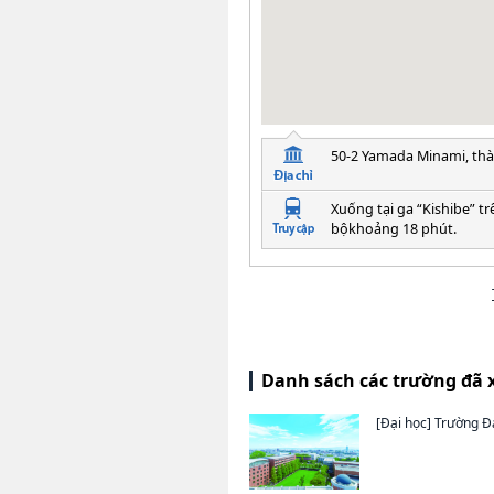
50-2 Yamada Minami, thà
Xuống tại ga “Kishibe” t
bộkhoảng 18 phút.
Danh sách các trường đã 
[Đại học]
Trường Đạ