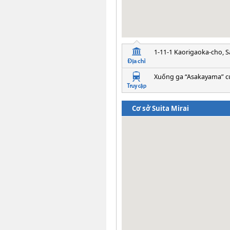
1-11-1 Kaorigaoka-cho, S
Xuống ga “Asakayama” c
Cơ sở Suita Mirai