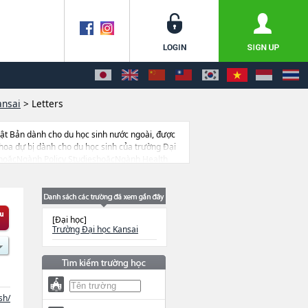
ansai
>
Letters
ật Bản dành cho du học sinh nước ngoài, được
hoa dự bị dành cho du học sinh của trường Đại
oặcNgành Policy StudieshoặcNgành Health
iencehoặcNgành Environmental and Urban
ngành học, nên nếu bạn đang tìm hiểu thông tin
đại học, cao học, trường đại học ngắn hạn,
[Đại học]
Trường Đại học Kansai
sh/