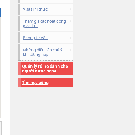
Visa (Thị thực)
Tham gia các hoạt động
giao lưu
Phòng tư vấn
Những điều cần chú ý
khi tốt nghiệp
Quản lý rủi ro dành cho
người nước ngoài
Tìm học bổng