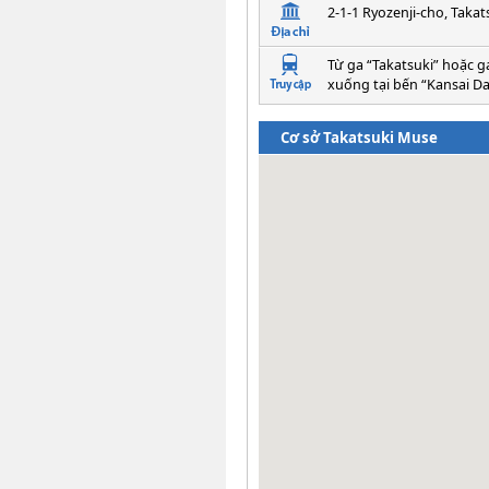
2-1-1 Ryozenji-cho, Takat
Từ ga “Takatsuki” hoặc g
xuống tại bến “Kansai Da
Cơ sở Takatsuki Muse