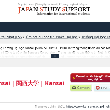
Truy cập | Letters | Trường Đại học Kansai | JPSS, trang chuyên về thông tin ...
 tại Nhật JPSS
>
Tìm nơi du học từ Osaka Đại học
>
Trường Đại học K
ng Trường Đại học Kansai. JAPAN STUDY SUPPORT là trang thông tin về du học Nh
 và Công ty cổ phần Benesse Corporation. Trang này đăng các thông tin Ngành K
oặcNgành EconomicshoặcNgành Business and CommercehoặcNgành Sociologyh
nh Safety SciencehoặcNgành Business Data SciencehoặcNgành Engineering Sc
 Bioengineering của Trường Đại học Kansai cũng như thông tin chi tiết về từng 
 hãy sử dụng trang web này.Ngoài ra còn có cả thông tin của khoảng 1.300 trường 
.
nsai
|
関西大学
|
Kansai
Trang web chính thức:
https://www.kansai-u.ac.jp/Engli