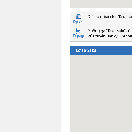
7-1 Hakubai-cho, Takatsu
Xuống ga “Takatsuki” của
của tuyến Hankyu Dentet
Cơ sở Sakai