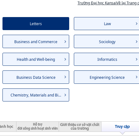
Trường Đại học KansaiVề lại Trang 
Letters
Law
Business and Commerce
Sociology
Health and Well-being
Informatics
Business Data Science
Engineering Science
Chemistry, Materials and Bi...