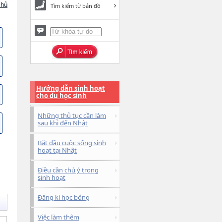
chủ
Tìm kiếm từ bản đồ
Hướng dẫn sinh hoạt
cho du học sinh
Những thủ tục cần làm
sau khi đến Nhật
Bắt đầu cuộc sống sinh
hoạt tại Nhật
Điều cần chú ý trong
sinh hoạt
Đăng kí học bổng
Việc làm thêm