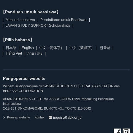
【Panduan untuk beasiswa】
Mencari beasiswa
Pendaftaran untuk Beasiswa
JAPAN STUDY SUPPORT Scholarships
【Pilih bahasa】
日本語
English
中文（简体字）
中文（繁體字）
한국어
Tiếng Việt
ภาษาไทย
Pengoperasi website
Website ini dioperasikan oleh ASIAN STUDENTS CULTURAL ASSOCIATION dan
BENESSE CORPORATION
ASIAN STUDENTS CULTURAL ASSOCIATION Divisi Pendukung Pendidikan
Internasional
2-12-13 HONKOMAGOME, BUNKYO-KU, TOKYO 113-8642
Konsep website
Kontak