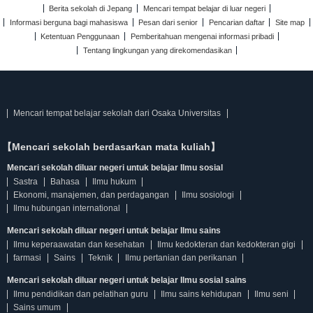
Berita sekolah di Jepang
Mencari tempat belajar di luar negeri
Informasi berguna bagi mahasiswa
Pesan dari senior
Pencarian daftar
Site map
Ketentuan Penggunaan
Pemberitahuan mengenai informasi pribadi
Tentang lingkungan yang direkomendasikan
Mencari tempat belajar sekolah dari Osaka Universitas
【Mencari sekolah berdasarkan mata kuliah】
Mencari sekolah diluar negeri untuk belajar Ilmu sosial
Sastra
Bahasa
Ilmu hukum
Ekonomi, manajemen, dan perdagangan
Ilmu sosiologi
Ilmu hubungan international
Mencari sekolah diluar negeri untuk belajar Ilmu sains
Ilmu keperaawatan dan kesehatan
Ilmu kedokteran dan kedokteran gigi
farmasi
Sains
Teknik
Ilmu pertanian dan perikanan
Mencari sekolah diluar negeri untuk belajar Ilmu sosial sains
Ilmu pendidikan dan pelatihan guru
Ilmu sains kehidupan
Ilmu seni
Sains umum