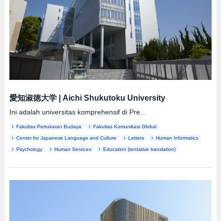
愛知淑徳大学
|
Aichi Shukutoku University
Ini adalah universitas komprehensif di Pre...
Fakultas Pertukaran Budaya
Fakultas Komunikasi Global
Center for Japanese Language and Culture
Letters
Human Informatics
Psychology
Human Services
Education (tentative translation)