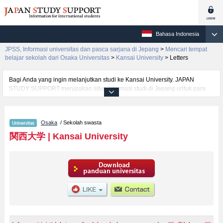
Bahasa Indonesia
JPSS, Informasi universitas dan pasca sarjana di Jepang
>
Mencari tempat
belajar sekolah dari Osaka Universitas
>
Kansai University
>
Letters
Bagi Anda yang ingin melanjutkan studi ke Kansai University. JAPAN
STUDY SUPPORT merupakan situs informasi studi di Jepang untuk para
pelajar/mahasiswa(i) mancanegara yang dikelola bersama oleh The Asian
Students Cultural Association (ABK) dan Benesse Corp. Kami menyediakan
informasi rinci per fakultas, termasuk Fakultas Kansai University Japanese
Osaka
/ Sekolah swasta
Language and Cultural Program Preparatory Course (Bekka)atauFakultas
LettersatauFakultas LawatauFakultas EconomicsatauFakultas Business
関西大学
|
Kansai University
and CommerceatauFakultas SociologyatauFakultas Policy
StudiesatauFakultas Health and Well-beingatauFakultas
InformaticsatauFakultas Safety ScienceatauFakultas Business Data
ScienceatauFakultas Engineering ScienceatauFakultas Environmental and
Urban EngineeringatauFakultas Chemistry, Materials and Bioengineering,
Kansai University. Bagi yang mencari informasi melanjutkan studi ke Kansai
University, silakan memanfaatkannya. Selain itu, kami juga menyediakan
informasi sekitar 1300 universitas, pascasarjana, universitas yunior,
akademi kejuruan yang siap menerima mahasiswa(i) mancanegara.