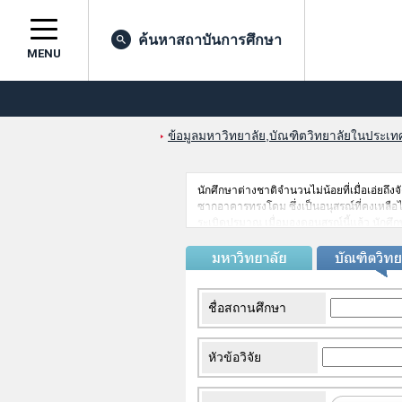
ค้นหาสถาบันการศึกษา
MENU
ข้อมูลมหาวิทยาลัย,บัณฑิตวิทยาลัยในประเทศญ
นักศึกษาต่างชาติจำนวนไม่น้อยที่เมื่อเอ่ยถึ
ซากอาคารทรงโดม ซึ่งเป็นอนุสรณ์ที่คงเหลือไว
ระเบิดปรมาณู เมื่อมองดูอนุสรณ์นี้แล้ว นักศึ
ตัวอีกต่อไป จังหวัดฮิโรชิมะนี้เป็นที่ที่เหมา
มะ(Miyajima)ที่อาคิ(Aki)อันโด่งดัง ซึ่งเป็
กับวัฒนธรรมที่ชาวญี่ปุ่นสร้างขึ้นได้เช่นนี้เอง
ชื่อสถานศึกษา
หัวข้อวิจัย