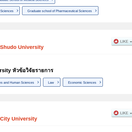
 Sciences
Graduate school of Pharmaceutical Sciences
Shudo University
ity หัวข้อวิจัยรายการ
es and Human Sciences
Law
Economic Sciences
City University