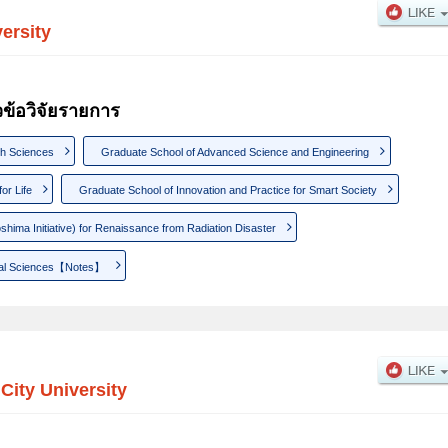
ersity
วข้อวิจัยรายการ
th Sciences
Graduate School of Advanced Science and Engineering
or Life
Graduate School of Innovation and Practice for Smart Society
hima Initiative) for Renaissance from Radiation Disaster
cial Sciences【Notes】
ity University