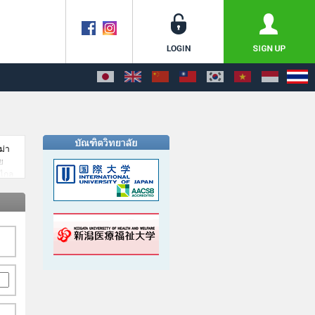
ม่า
ย
งไกล
ยาจิ
ผัส