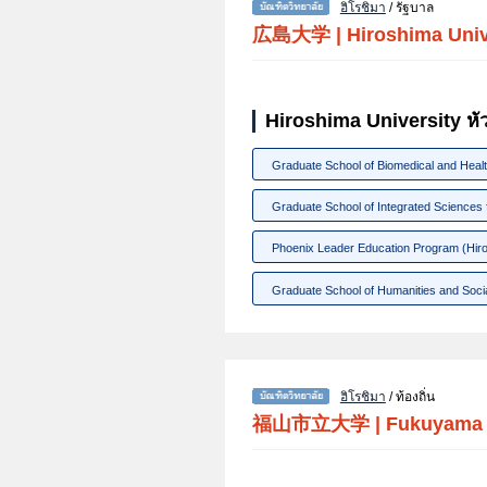
ฮิโรชิมา
/ รัฐบาล
広島大学
|
Hiroshima Univ
Hiroshima University หั
Graduate School of Biomedical and Heal
Graduate School of Integrated Sciences f
Phoenix Leader Education Program (Hiros
Graduate School of Humanities and So
ฮิโรชิมา
/ ท้องถิ่น
福山市立大学
|
Fukuyama C