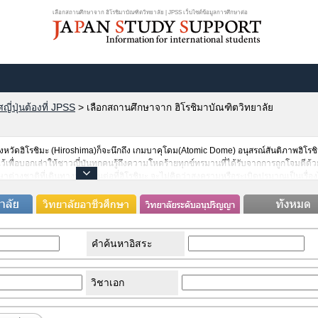
เลือกสถานศึกษาจาก ฮิโรชิมาบัณฑิตวิทยาลัย | JPSS เว็บไซต์ข้อมูลการศึกษาต่อ
ี่ปุ่นต้องที่ JPSS
>
เลือกสถานศึกษาจาก ฮิโรชิมาบัณฑิตวิทยาลัย
งจังหวัดฮิโรชิมะ (Hiroshima)ก็จะนึกถึง เกมบาคุโดม(Atomic Dome) อนุสรณ์สันติภาพฮิโรชิ
้เพื่อบอกเล่าให้ชาวญี่ปุ่นทุกคนรู้ถึงความโหดร้ายทุกข์ทรมานที่ได้รับจากการถูกโจมตีด้ว
กษาต่างชาติที่เดินทางมาเรียนต่อที่ฮิโรชิมะ จะไม่คิดว่าสงครามหรือระเบิดปรมาณูเป็นเรื่อ
ะสมที่สุดที่นักศึกษาต่างชาติจะได้เรียนรู้ว่า “สันติภาพคืออะไร” ในขณะเดียวก็จะสามารถชมมิ
น1ใน 3สุดยอดทัศนียภาพที่งดงามของญี่ปุ่นได้อีกด้วย การมาศึกษาต่อที่ฮิโรชิมะจะสามารถสัม
คำค้นหาอิสระ
วิชาเอก