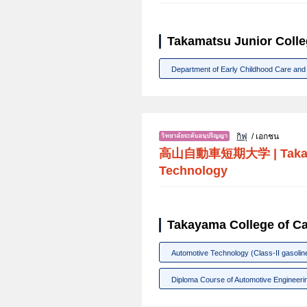
Takamatsu Junior Colle
Department of Early Childhood Care and
กิฟุ
/ เอกชน
高山自動車短期大学
|
Taka
Technology
Takayama College of Ca
Automotive Technology (Class-II gasolin
Diploma Course of Automotive Engineerin