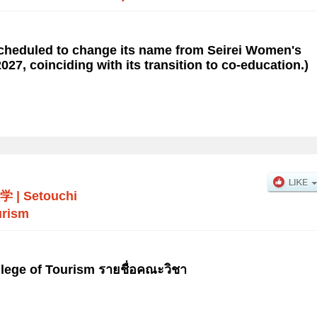
(scheduled to change its name from Seirei Women's
2027, coinciding with its transition to co-education.)
学
|
Setouchi
urism
lege of Tourism รายชื่อคณะวิชา