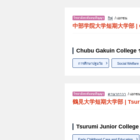
กิฟุ
/ เอกชน
中部学院大学短期大学部
|
Chubu Gakuin College ร
การศึกษาปฐมวัย
Social Welfare
คานากาวา
/ เอกช
鶴見大学短期大学部
|
Tsur
Tsurumi Junior College
Early Childhood Care and Education