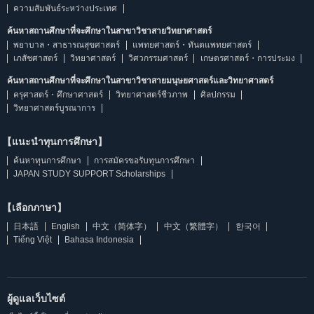
ความสัมพันธ์ระหว่างประเทศ
ค้นหาสถานศึกษาที่จะศึกษาในสาขาวิชาสายวิทยาศาสตร์
พยาบาล・สาธารณสุขศาสตร์
แพทยศาสตร์・ทันตแพทยศาสตร์
เภสัชศาสตร์
วิทยาศาสตร์
วิศวกรรมศาสตร์
เกษตรศาสตร์・การประมง
ค้นหาสถานศึกษาที่จะศึกษาในสาขาวิชาสายมนุษยศาสตร์และวิทยาศาสตร์
ครุศาสตร์・ศึกษาศาสตร์
วิทยาศาสตร์ชีวภาพ
ศิลปกรรม
วิทยาศาสตร์บูรณาการ
【แนะนำทุนการศึกษา】
ค้นหาทุนการศึกษา
การสมัครขอรับทุนการศึกษา
JAPAN STUDY SUPPORT Scholarships
【เลือกภาษา】
日本語
English
中文（简体字）
中文（繁體字）
한국어
Tiếng Việt
Bahasa Indonesia
ผู้ดูแลเว็บไซต์