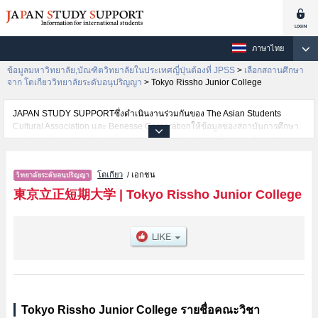
ภาษาไทย
ข้อมูลมหาวิทยาลัย,บัณฑิตวิทยาลัยในประเทศญี่ปุ่นต้องที่ JPSS
>
เลือกสถานศึกษา
จาก โตเกียววิทยาลัยระดับอนุปริญญา
>
Tokyo Rissho Junior College
JAPAN STUDY SUPPORTซึ่งดำเนินงานร่วมกันของ The Asian Students
Cultural Association และ Benesse Corporationให้ข้อมูลของสถาบันการศึกษา
ระดับมหาวิทยาลัย・บัณฑิตวิทยาลัย・วิทยาลัยระดับอนุปริญญา・วิทยาลัย
อาชีวศึกษากว่า1,300 แห่งที่กำลังเปิดรับสมัครนักศึกษาต่างชาติอยู่ ที่นี่จะให้
ข้อมูลรายละเอียดเกี่ยวกับTokyo Rissho Junior College,ข้อมูลจำเป็นสำหรับ
โตเกียว
/ เอกชน
นักศึกษาต่างชาติเช่นข้อมูลของแต่ละคณะ,ข้อมูลการสอบคัดเลือกเข้าศึกษาเช่น
จำนวนคนที่รับสมัครหรือจำนวนคนที่ผ่านการสอบคัดเลือกเป็นต้น,แนะนำสถาน
東京立正短期大学
|
Tokyo Rissho Junior College
ที่,การเดินทางเป็นต้นไว้ด้วยดังนั้นขอเชิญใช้บริการค้นหาข้อมูลตามอัธยาศัย
Tokyo Rissho Junior College รายชื่อคณะวิชา