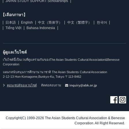
JAPAN STUDY SUPPORT Scholarships
【เลือกภาษา】
日本語
English
中文（简体字）
中文（繁體字）
한국어
Tiếng Việt
Bahasa Indonesia
ผู้ดูแลเว็บไซต์
เว็บไซต์นี้เป็นเวบที่ดูแลร่วมกันของThe Asian Students Cultural Association&Benesse
Corporation
แผนกสนับสนุนการศึกษานานาชาติ The Asian Students Cultural Association
2-12-13 Hon-Komagome,Bunkyo-Ku, Tokyo 〒113-8462
คอนเซปต์ของเวบไซต์
ติดต่อสอบถาม
Copyright(C) 1999-2026 The Asian Students Cultural Association & Benesse
Corporation. All Right Reserved.