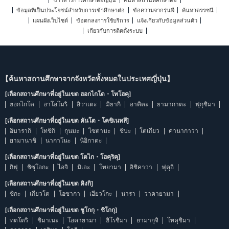
ข่าวสารการศึกษาต่อญี่ปุ่น
ค้นหาสถานที่ศึกษาต่อ
ข้อมูลที่เป็นประโยชน์สำหรับการเข้าศึกษาต่อ
ข้อความจากรุ่นพี่
ค้นหาดรรชนี
แผนผังเว็บไซต์
ข้อตกลงการใช้บริการ
แจ้งเกี่ยวกับข้อมูลส่วนตัว
เกี่ยวกับการติดตั้งระบบ
【ค้นหาสถานศึกษาจากจังหวัดทั้งหมดในประเทศญี่ปุ่น】
[เลือกสถานศึกษาที่อยู่ในเขต ฮอกไกโด・โทโฮคุ]
ฮอกไกโด
อาโอโมริ
อิวาเตะ
มิยากิ
อาคิตะ
ยามากาตะ
ฟุกุชิมา
[เลือกสถานศึกษาที่อยู่ในเขต คันโต・โคชิเนทสึ]
อิบารากิ
โทชิกิ
กุนมะ
ไซตามะ
ชิบะ
โตเกียว
คานากาวา
ยามานาชิ
นากาโนะ
นิอิกาตะ
[เลือกสถานศึกษาที่อยู่ในเขต โตไก・โฮคุริคุ]
กิฟุ
ชิซุโอกะ
ไอจิ
มิเอะ
โทยามา
อิชิคาวา
ฟุคุอิ
[เลือกสถานศึกษาที่อยู่ในเขต คิงกิ]
ชิกะ
เกียวโต
โอซากา
เฮียวโกะ
นารา
วาคายามา
[เลือกสถานศึกษาที่อยู่ในเขต ชูโกกุ・ชิโกกุ]
ทตโตริ
ชิมาเนะ
โอคายามา
ฮิโรชิมา
ยามากุจิ
โทคุชิมา