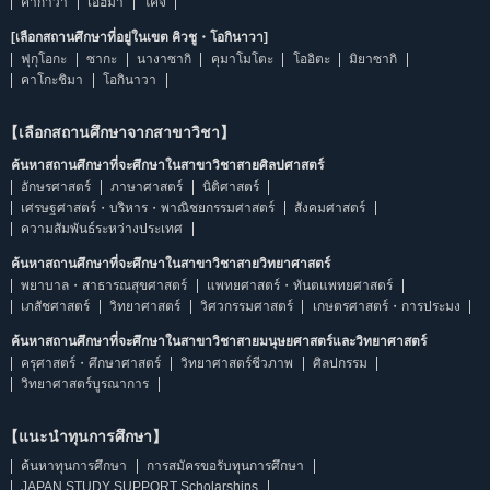
คากาวา
เอฮิมา
โคจิ
[เลือกสถานศึกษาที่อยู่ในเขต คิวชู・โอกินาวา]
ฟุกุโอกะ
ซากะ
นางาซากิ
คุมาโมโตะ
โออิตะ
มิยาซากิ
คาโกะชิมา
โอกินาวา
【เลือกสถานศึกษาจากสาขาวิชา】
ค้นหาสถานศึกษาที่จะศึกษาในสาขาวิชาสายศิลปศาสตร์
อักษรศาสตร์
ภาษาศาสตร์
นิติศาสตร์
เศรษฐศาสตร์・บริหาร・พาณิชยกรรมศาสตร์
สังคมศาสตร์
ความสัมพันธ์ระหว่างประเทศ
ค้นหาสถานศึกษาที่จะศึกษาในสาขาวิชาสายวิทยาศาสตร์
พยาบาล・สาธารณสุขศาสตร์
แพทยศาสตร์・ทันตแพทยศาสตร์
เภสัชศาสตร์
วิทยาศาสตร์
วิศวกรรมศาสตร์
เกษตรศาสตร์・การประมง
ค้นหาสถานศึกษาที่จะศึกษาในสาขาวิชาสายมนุษยศาสตร์และวิทยาศาสตร์
ครุศาสตร์・ศึกษาศาสตร์
วิทยาศาสตร์ชีวภาพ
ศิลปกรรม
วิทยาศาสตร์บูรณาการ
【แนะนำทุนการศึกษา】
ค้นหาทุนการศึกษา
การสมัครขอรับทุนการศึกษา
JAPAN STUDY SUPPORT Scholarships