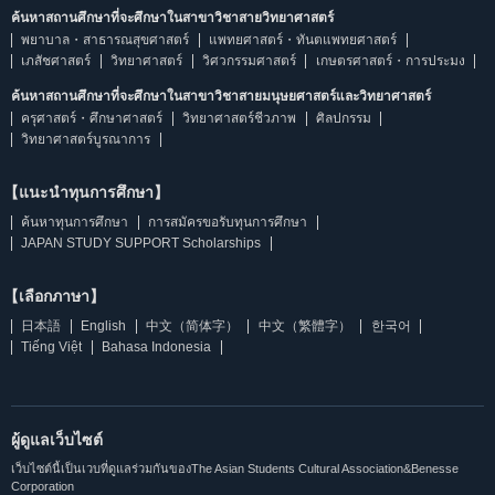
ค้นหาสถานศึกษาที่จะศึกษาในสาขาวิชาสายวิทยาศาสตร์
พยาบาล・สาธารณสุขศาสตร์
แพทยศาสตร์・ทันตแพทยศาสตร์
เภสัชศาสตร์
วิทยาศาสตร์
วิศวกรรมศาสตร์
เกษตรศาสตร์・การประมง
ค้นหาสถานศึกษาที่จะศึกษาในสาขาวิชาสายมนุษยศาสตร์และวิทยาศาสตร์
ครุศาสตร์・ศึกษาศาสตร์
วิทยาศาสตร์ชีวภาพ
ศิลปกรรม
วิทยาศาสตร์บูรณาการ
【แนะนำทุนการศึกษา】
ค้นหาทุนการศึกษา
การสมัครขอรับทุนการศึกษา
JAPAN STUDY SUPPORT Scholarships
【เลือกภาษา】
日本語
English
中文（简体字）
中文（繁體字）
한국어
Tiếng Việt
Bahasa Indonesia
ผู้ดูแลเว็บไซต์
เว็บไซต์นี้เป็นเวบที่ดูแลร่วมกันของThe Asian Students Cultural Association&Benesse
Corporation