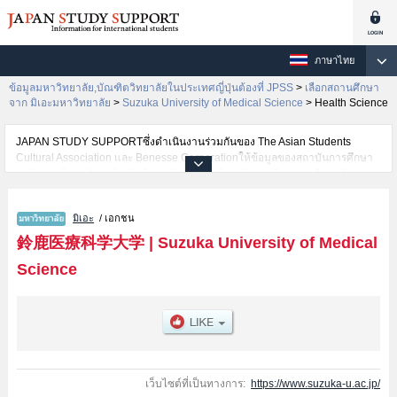
ภาษาไทย
ข้อมูลมหาวิทยาลัย,บัณฑิตวิทยาลัยในประเทศญี่ปุ่นต้องที่ JPSS
>
เลือกสถานศึกษา
จาก มิเอะมหาวิทยาลัย
>
Suzuka University of Medical Science
>
Health Science
JAPAN STUDY SUPPORTซึ่งดำเนินงานร่วมกันของ The Asian Students
Cultural Association และ Benesse Corporationให้ข้อมูลของสถาบันการศึกษา
ระดับมหาวิทยาลัย・บัณฑิตวิทยาลัย・วิทยาลัยระดับอนุปริญญา・วิทยาลัย
อาชีวศึกษากว่า1,300 แห่งที่กำลังเปิดรับสมัครนักศึกษาต่างชาติอยู่ ที่นี่จะให้
ข้อมูลรายละเอียดเกี่ยวกับSuzuka University of Medical Science,ข้อมูลจำเป็น
มิเอะ
/ เอกชน
สำหรับนักศึกษาต่างชาติเช่นข้อมูลของแต่ละคณะ,ข้อมูลการสอบคัดเลือกเข้า
ศึกษาเช่นจำนวนคนที่รับสมัครหรือจำนวนคนที่ผ่านการสอบคัดเลือก
鈴鹿医療科学大学
|
Suzuka University of Medical
เป็นต้น,แนะนำสถานที่,การเดินทางเป็นต้นไว้ด้วยดังนั้นขอเชิญใช้บริการค้นหา
Science
ข้อมูลตามอัธยาศัย
เว็บไซต์ที่เป็นทางการ:
https://www.suzuka-u.ac.jp/