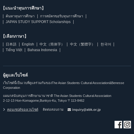
【แนะนำทุนการศึกษา】
ค้นหาทุนการศึกษา
การสมัครขอรับทุนการศึกษา
JAPAN STUDY SUPPORT Scholarships
【เลือกภาษา】
日本語
English
中文（简体字）
中文（繁體字）
한국어
Tiếng Việt
Bahasa Indonesia
ผู้ดูแลเว็บไซต์
เว็บไซต์นี้เป็นเวบที่ดูแลร่วมกันของThe Asian Students Cultural Association&Benesse
Corporation
แผนกสนับสนุนการศึกษานานาชาติ The Asian Students Cultural Association
2-12-13 Hon-Komagome,Bunkyo-Ku, Tokyo 〒113-8462
คอนเซปต์ของเวบไซต์
ติดต่อสอบถาม