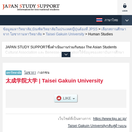
ภาษาไทย
ข้อมูลมหาวิทยาลัย,บัณฑิตวิทยาลัยในประเทศญี่ปุ่นต้องที่ JPSS
>
เลือกสถานศึกษา
จาก โอซากามหาวิทยาลัย
>
Taisei Gakuin University
>
Human Studies
JAPAN STUDY SUPPORTซึ่งดำเนินงานร่วมกันของ The Asian Students
Cultural Association และ Benesse Corporationให้ข้อมูลของสถาบันการศึกษา
ระดับมหาวิทยาลัย・บัณฑิตวิทยาลัย・วิทยาลัยระดับอนุปริญญา・วิทยาลัย
อาชีวศึกษากว่า1,300 แห่งที่กำลังเปิดรับสมัครนักศึกษาต่างชาติอยู่ ที่นี่จะให้
ข้อมูลรายละเอียดเกี่ยวกับTaisei Gakuin University,ข้อมูลจำเป็นสำหรับนักศึกษา
โอซากา
/ เอกชน
ต่างชาติเช่นข้อมูลของแต่ละคณะ,ข้อมูลการสอบคัดเลือกเข้าศึกษาเช่นจำนวนคน
ที่รับสมัครหรือจำนวนคนที่ผ่านการสอบคัดเลือกเป็นต้น,แนะนำสถานที่,การเดิน
太成学院大学
|
Taisei Gakuin University
ทางเป็นต้นไว้ด้วยดังนั้นขอเชิญใช้บริการค้นหาข้อมูลตามอัธยาศัย
เว็บไซต์ที่เป็นทางการ:
https://www.tgu.ac.jp/
Taisei Gakuin Universityกลับสู่ด้านบน