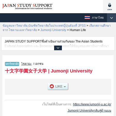
ภาษาไทย
ข้อมูลมหาวิทยาลัย,บัณฑิตวิทยาลัยในประเทศญี่ปุ่นต้องที่ JPSS
>
เลือกสถานศึกษา
จาก ไซตามะมหาวิทยาลัย
>
Jumonji University
>
Human Life
JAPAN STUDY SUPPORTซึ่งดำเนินงานร่วมกันของ The Asian Students
Cultural Association และ Benesse Corporationให้ข้อมูลของสถาบันการศึกษา
ระดับมหาวิทยาลัย・บัณฑิตวิทยาลัย・วิทยาลัยระดับอนุปริญญา・วิทยาลัย
อาชีวศึกษากว่า1,300 แห่งที่กำลังเปิดรับสมัครนักศึกษาต่างชาติอยู่ ที่นี่จะให้
ข้อมูลรายละเอียดเกี่ยวกับJumonji University,ข้อมูลจำเป็นสำหรับนักศึกษาต่าง
ไซตามะ
/ เอกชน
ชาติเช่นข้อมูลของแต่ละคณะ,ข้อมูลการสอบคัดเลือกเข้าศึกษาเช่นจำนวนคนที่รับ
สมัครหรือจำนวนคนที่ผ่านการสอบคัดเลือกเป็นต้น,แนะนำสถานที่,การเดินทาง
十文字学園女子大学
|
Jumonji University
เป็นต้นไว้ด้วยดังนั้นขอเชิญใช้บริการค้นหาข้อมูลตามอัธยาศัย
เว็บไซต์ที่เป็นทางการ:
https://www.jumonji-u.ac.jp/
Jumonji Universityกลับสู่ด้านบน