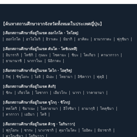
【ค้นหาสถานศึกษาจากจังหวัดทั้งหมดในประเทศญี่ปุ่น】
[เลือกสถานศึกษาที่อยู่ในเขต ฮอกไกโด・โทโฮคุ]
ฮอกไกโด
อาโอโมริ
อิวาเตะ
มิยากิ
อาคิตะ
ยามากาตะ
ฟุกุชิมา
[เลือกสถานศึกษาที่อยู่ในเขต คันโต・โคชิเนทสึ]
อิบารากิ
โทชิกิ
กุนมะ
ไซตามะ
ชิบะ
โตเกียว
คานากาวา
ยามานาชิ
นากาโนะ
นิอิกาตะ
[เลือกสถานศึกษาที่อยู่ในเขต โตไก・โฮคุริคุ]
กิฟุ
ชิซุโอกะ
ไอจิ
มิเอะ
โทยามา
อิชิคาวา
ฟุคุอิ
[เลือกสถานศึกษาที่อยู่ในเขต คิงกิ]
ชิกะ
เกียวโต
โอซากา
เฮียวโกะ
นารา
วาคายามา
[เลือกสถานศึกษาที่อยู่ในเขต ชูโกกุ・ชิโกกุ]
ทตโตริ
ชิมาเนะ
โอคายามา
ฮิโรชิมา
ยามากุจิ
โทคุชิมา
คากาวา
เอฮิมา
โคจิ
[เลือกสถานศึกษาที่อยู่ในเขต คิวชู・โอกินาวา]
ฟุกุโอกะ
ซากะ
นางาซากิ
คุมาโมโตะ
โออิตะ
มิยาซากิ
คาโกะชิมา
โอกินาวา