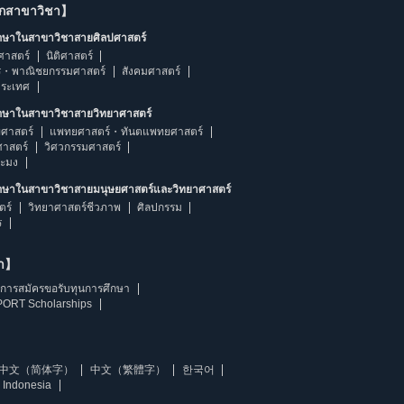
ากสาขาวิชา】
ึกษาในสาขาวิชาสายศิลปศาสตร์
ศาสตร์
นิติศาสตร์
ร・พาณิชยกรรมศาสตร์
สังคมศาสตร์
ประเทศ
ึกษาในสาขาวิชาสายวิทยาศาสตร์
ศาสตร์
แพทยศาสตร์・ทันตแพทยศาสตร์
ศาสตร์
วิศวกรรมศาสตร์
ระมง
ึกษาในสาขาวิชาสายมนุษยศาสตร์และวิทยาศาสตร์
ตร์
วิทยาศาสตร์ชีวภาพ
ศิลปกรรม
ร
ษา】
การสมัครขอรับทุนการศึกษา
ORT Scholarships
中文（简体字）
中文（繁體字）
한국어
 Indonesia