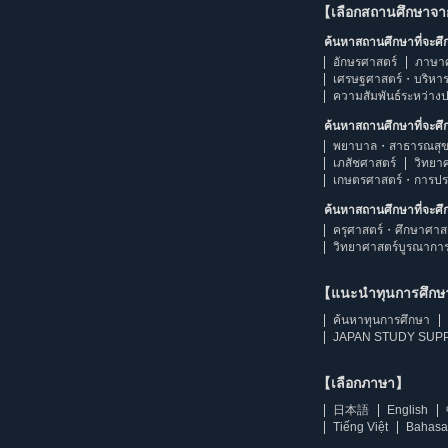
【เลือกสถานศึกษาจ
ค้นหาสถานศึกษาที่จะศ
อักษรศาสตร์
ภาษา
เศรษฐศาสตร์・บริหา
ความสัมพันธ์ระหว่าง
ค้นหาสถานศึกษาที่จะศ
พยาบาล・สาธารณสุข
เภสัชศาสตร์
วิทยา
เกษตรศาสตร์・การป
ค้นหาสถานศึกษาที่จะศ
ครุศาสตร์・ศึกษาศาส
วิทยาศาสตร์บูรณากา
【แนะนำทุนการศึก
ค้นหาทุนการศึกษา
JAPAN STUDY SUPP
【เลือกภาษา】
日本語
English
Tiếng Việt
Bahasa