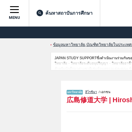
ค้นหาสถาบันการศึกษา
MENU
ข้อมูลมหาวิทยาลัย,บัณฑิตวิทยาลัยในประเทศญี่
JAPAN STUDY SUPPORTซึ่งดำเนินงานร่วมกันของ 
วิทยาลัย・วิทยาลัยระดับอนุปริญญา・วิทยาลัยอาชีวศึก
สำหรับนักศึกษาต่างชาติเช่นข้อมูลของแต่ละคณะ,ข้
ดังนั้นขอเชิญใช้บริการค้นหาข้อมูลตามอัธยาศัย
ฮิโรชิมา
/ เอกชน
広島修道大学
|
Hiros