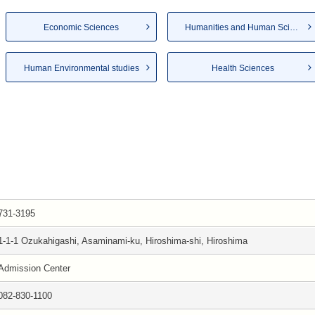
Economic Sciences
Humanities and Human Sciences
Human Environmental studies
Health Sciences
731-3195
1-1-1 Ozukahigashi, Asaminami-ku, Hiroshima-shi, Hiroshima
Admission Center
082-830-1100