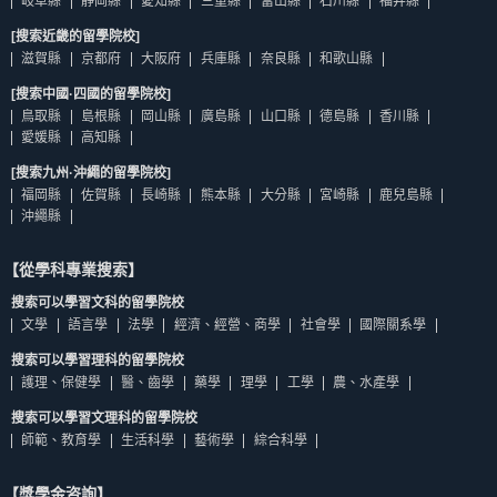
岐阜縣
靜岡縣
愛知縣
三重縣
富山縣
石川縣
福井縣
[搜索近畿的留學院校]
滋賀縣
京都府
大阪府
兵庫縣
奈良縣
和歌山縣
[搜索中國·四國的留學院校]
鳥取縣
島根縣
岡山縣
廣島縣
山口縣
德島縣
香川縣
愛媛縣
高知縣
[搜索九州·沖繩的留學院校]
福岡縣
佐賀縣
長崎縣
熊本縣
大分縣
宮崎縣
鹿兒島縣
沖繩縣
【從學科專業搜索】
搜索可以學習文科的留學院校
文學
語言學
法學
經濟、經營、商學
社會學
國際關系學
搜索可以學習理科的留學院校
護理、保健學
醫、齒學
藥學
理學
工學
農、水產學
搜索可以學習文理科的留學院校
師範、教育學
生活科學
藝術學
綜合科學
【獎學金咨詢】