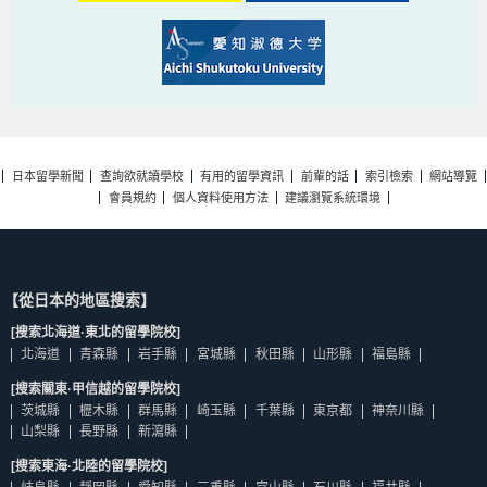
日本留學新聞
查詢欲就讀學校
有用的留學資訊
前輩的話
索引檢索
網站導覽
會員規約
個人資料使用方法
建議瀏覽系統環境
【從日本的地區搜索】
[搜索北海道·東北的留學院校]
北海道
青森縣
岩手縣
宮城縣
秋田縣
山形縣
福島縣
[搜索關東·甲信越的留學院校]
茨城縣
櫪木縣
群馬縣
崎玉縣
千葉縣
東京都
神奈川縣
山梨縣
長野縣
新瀉縣
[搜索東海·北陸的留學院校]