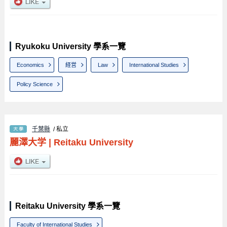
Ryukoku University 學系一覽
Economics
経営
Law
International Studies
Policy Science
千葉縣
/ 私立
麗澤大学
|
Reitaku University
Reitaku University 學系一覽
Faculty of International Studies