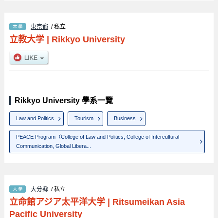
東京都
/ 私立
立教大学
|
Rikkyo University
Rikkyo University 學系一覽
Law and Politics
Tourism
Business
PEACE Program（College of Law and Politics, College of Intercultural
Communication, Global Libera...
大分縣
/ 私立
立命館アジア太平洋大学
|
Ritsumeikan Asia
Pacific University