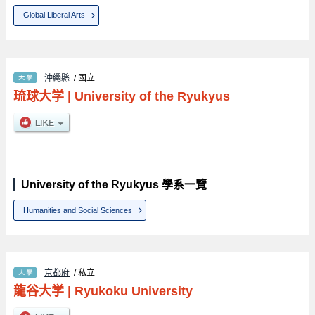
Global Liberal Arts
沖繩縣
/ 國立
琉球大学
|
University of the Ryukyus
University of the Ryukyus 學系一覽
Humanities and Social Sciences
京都府
/ 私立
龍谷大学
|
Ryukoku University