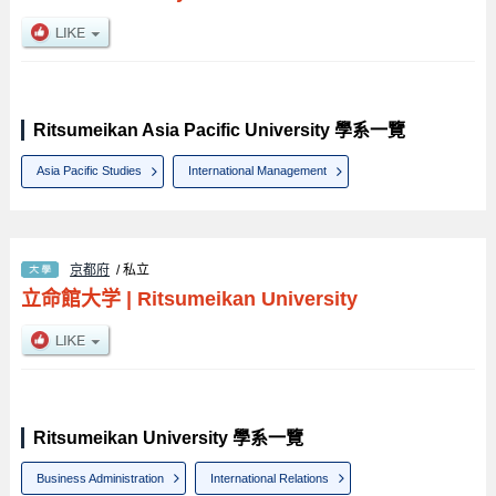
Ritsumeikan Asia Pacific University 學系一覽
Asia Pacific Studies
International Management
京都府
/ 私立
立命館大学
|
Ritsumeikan University
Ritsumeikan University 學系一覽
Business Administration
International Relations