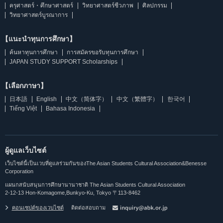
ครุศาสตร์・ศึกษาศาสตร์
วิทยาศาสตร์ชีวภาพ
ศิลปกรรม
วิทยาศาสตร์บูรณาการ
【แนะนำทุนการศึกษา】
ค้นหาทุนการศึกษา
การสมัครขอรับทุนการศึกษา
JAPAN STUDY SUPPORT Scholarships
【เลือกภาษา】
日本語
English
中文（简体字）
中文（繁體字）
한국어
Tiếng Việt
Bahasa Indonesia
ผู้ดูแลเว็บไซต์
เว็บไซต์นี้เป็นเวบที่ดูแลร่วมกันของThe Asian Students Cultural Association&Benesse
Corporation
แผนกสนับสนุนการศึกษานานาชาติ The Asian Students Cultural Association
2-12-13 Hon-Komagome,Bunkyo-Ku, Tokyo 〒113-8462
คอนเซปต์ของเวบไซต์
ติดต่อสอบถาม