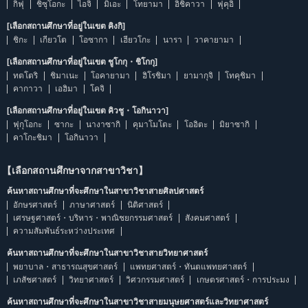
กิฟุ
ชิซุโอกะ
ไอจิ
มิเอะ
โทยามา
อิชิคาวา
ฟุคุอิ
[เลือกสถานศึกษาที่อยู่ในเขต คิงกิ]
ชิกะ
เกียวโต
โอซากา
เฮียวโกะ
นารา
วาคายามา
[เลือกสถานศึกษาที่อยู่ในเขต ชูโกกุ・ชิโกกุ]
ทตโตริ
ชิมาเนะ
โอคายามา
ฮิโรชิมา
ยามากุจิ
โทคุชิมา
คากาวา
เอฮิมา
โคจิ
[เลือกสถานศึกษาที่อยู่ในเขต คิวชู・โอกินาวา]
ฟุกุโอกะ
ซากะ
นางาซากิ
คุมาโมโตะ
โออิตะ
มิยาซากิ
คาโกะชิมา
โอกินาวา
【เลือกสถานศึกษาจากสาขาวิชา】
ค้นหาสถานศึกษาที่จะศึกษาในสาขาวิชาสายศิลปศาสตร์
อักษรศาสตร์
ภาษาศาสตร์
นิติศาสตร์
เศรษฐศาสตร์・บริหาร・พาณิชยกรรมศาสตร์
สังคมศาสตร์
ความสัมพันธ์ระหว่างประเทศ
ค้นหาสถานศึกษาที่จะศึกษาในสาขาวิชาสายวิทยาศาสตร์
พยาบาล・สาธารณสุขศาสตร์
แพทยศาสตร์・ทันตแพทยศาสตร์
เภสัชศาสตร์
วิทยาศาสตร์
วิศวกรรมศาสตร์
เกษตรศาสตร์・การประมง
ค้นหาสถานศึกษาที่จะศึกษาในสาขาวิชาสายมนุษยศาสตร์และวิทยาศาสตร์