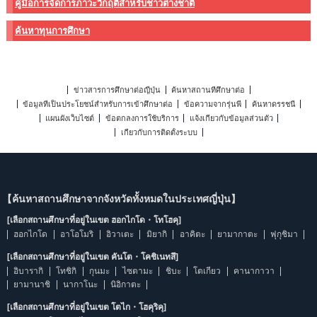
คู่มือการจัดการภาวะวิกฤติสำหรับชาวต่างชาติ
ค้นหาทุนการศึกษา
ข่าวสารการศึกษาต่อญี่ปุ่น
ค้นหาสถานที่ศึกษาต่อ
ข้อมูลที่เป็นประโยชน์สำหรับการเข้าศึกษาต่อ
ข้อความจากรุ่นพี่
ค้นหาดรรชนี
แผนผังเว็บไซต์
ข้อตกลงการใช้บริการ
แจ้งเกี่ยวกับข้อมูลส่วนตัว
เกี่ยวกับการติดตั้งระบบ
【ค้นหาสถานศึกษาจากจังหวัดทั้งหมดในประเทศญี่ปุ่น】
[เลือกสถานศึกษาที่อยู่ในเขต ฮอกไกโด・โทโฮคุ]
ฮอกไกโด
อาโอโมริ
อิวาเตะ
มิยากิ
อาคิตะ
ยามากาตะ
ฟุกุชิมา
[เลือกสถานศึกษาที่อยู่ในเขต คันโต・โคชิเนทสึ]
อิบารากิ
โทชิกิ
กุนมะ
ไซตามะ
ชิบะ
โตเกียว
คานากาวา
ยามานาชิ
นากาโนะ
นิอิกาตะ
[เลือกสถานศึกษาที่อยู่ในเขต โตไก・โฮคุริคุ]