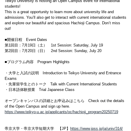
Teikyo University is hosting an Open Campus event for international
students!
This is a great opportunity to learn more about university life and
admissions. You’ll also get to interact with current international students
and explore our beautiful and spacious Hachioji Campus. Don’t miss
out!
■開催日程 Event Dates
第1回目：7月19日（土） 1st Session: Saturday, July 19
第2回目：7月20日（日） 2nd Session: Sunday, July 20
■プログラム内容 Program Highlights
・大学と入試の説明 Introduction to Teikyo University and Entrance
Exams
・先輩留学生とのトーク Talk with Current International Students
・日本語体験授業 Trial Japanese Class
オープンキャンパスの詳細とお申込みはこちら Check out the details
of the Open Campus and sign up here.
https://www.teikyo-u.ac.jp/applicants/oc/hachioji_program20250719
帝京大学・帝京大学短期大学 【JP】
https://www.jpss.jp/ja/univ/314/