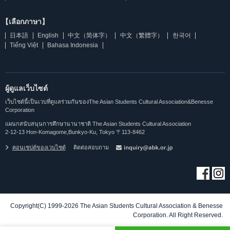
【เลือกภาษา】
日本語
English
中文（简体字）
中文（繁體字）
한국어
Tiếng Việt
Bahasa Indonesia
ผู้ดูแลเว็บไซต์
เว็บไซต์นี้เป็นเวบที่ดูแลร่วมกันของThe Asian Students Cultural Association&Benesse
Corporation
แผนกสนับสนุนการศึกษานานาชาติ The Asian Students Cultural Association
2-12-13 Hon-Komagome,Bunkyo-Ku, Tokyo 〒113-8462
คอนเซปต์ของเวบไซต์
ติดต่อสอบถาม
Copyright(C) 1999-2026 The Asian Students Cultural Association & Benesse
Corporation. All Right Reserved.