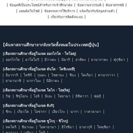
ข้อมูลที่เป็นประโยชน์สำหรับการเข้าศึกษาต่อ
ข้อความจากรุ่นพี่
ค้นหาดรรชนี
แผนผังเว็บไซต์
ข้อตกลงการใช้บริการ
แจ้งเกี่ยวกับข้อมูลส่วนตัว
เกี่ยวกับการติดตั้งระบบ
【ค้นหาสถานศึกษาจากจังหวัดทั้งหมดในประเทศญี่ปุ่น】
[เลือกสถานศึกษาที่อยู่ในเขต ฮอกไกโด・โทโฮคุ]
ฮอกไกโด
อาโอโมริ
อิวาเตะ
มิยากิ
อาคิตะ
ยามากาตะ
ฟุกุชิมา
[เลือกสถานศึกษาที่อยู่ในเขต คันโต・โคชิเนทสึ]
อิบารากิ
โทชิกิ
กุนมะ
ไซตามะ
ชิบะ
โตเกียว
คานากาวา
ยามานาชิ
นากาโนะ
นิอิกาตะ
[เลือกสถานศึกษาที่อยู่ในเขต โตไก・โฮคุริคุ]
กิฟุ
ชิซุโอกะ
ไอจิ
มิเอะ
โทยามา
อิชิคาวา
ฟุคุอิ
[เลือกสถานศึกษาที่อยู่ในเขต คิงกิ]
ชิกะ
เกียวโต
โอซากา
เฮียวโกะ
นารา
วาคายามา
[เลือกสถานศึกษาที่อยู่ในเขต ชูโกกุ・ชิโกกุ]
ทตโตริ
ชิมาเนะ
โอคายามา
ฮิโรชิมา
ยามากุจิ
โทคุชิมา
คากาวา
เอฮิมา
โคจิ