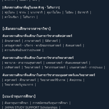
[เลือกสถานศึกษาที่อยู่ในเขต คิวชู・โอกินาวา]
ฟุกุโอกะ
ซากะ
นางาซากิ
คุมาโมโตะ
โออิตะ
มิยาซากิ
คาโกะชิมา
โอกินาวา
【เลือกสถานศึกษาจากสาขาวิชา】
ค้นหาสถานศึกษาที่จะศึกษาในสาขาวิชาสายศิลปศาสตร์
อักษรศาสตร์
ภาษาศาสตร์
นิติศาสตร์
เศรษฐศาสตร์・บริหาร・พาณิชยกรรมศาสตร์
สังคมศาสตร์
ความสัมพันธ์ระหว่างประเทศ
ค้นหาสถานศึกษาที่จะศึกษาในสาขาวิชาสายวิทยาศาสตร์
พยาบาล・สาธารณสุขศาสตร์
แพทยศาสตร์・ทันตแพทยศาสตร์
เภสัชศาสตร์
วิทยาศาสตร์
วิศวกรรมศาสตร์
เกษตรศาสตร์・การประมง
ค้นหาสถานศึกษาที่จะศึกษาในสาขาวิชาสายมนุษยศาสตร์และวิทยาศาสตร์
ครุศาสตร์・ศึกษาศาสตร์
วิทยาศาสตร์ชีวภาพ
ศิลปกรรม
วิทยาศาสตร์บูรณาการ
【แนะนำทุนการศึกษา】
ค้นหาทุนการศึกษา
การสมัครขอรับทุนการศึกษา
JAPAN STUDY SUPPORT Scholarships