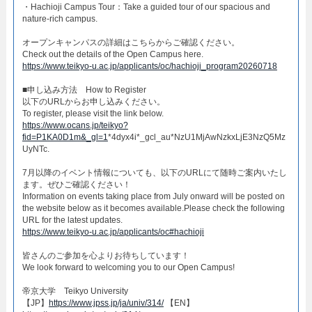
・Hachioji Campus Tour：Take a guided tour of our spacious and
nature-rich campus.​
オープンキャンパスの詳細はこちらからご確認ください。​
Check out the details of the Open Campus here.​
https://www.teikyo-u.ac.jp/applicants/oc/hachioji_program20260718
​■申し込み方法 How to Register​
以下のURLからお申し込みください。
To register, please visit the link below.
https://www.ocans.jp/teikyo?
fid=P1KA0D1m&_gl=1
*4dyx4i*_gcl_au*NzU1MjAwNzkxLjE3NzQ5Mz
UyNTc.
7月以降のイベント情報についても、以下のURLにて随時ご案内いたし
ます。ぜひご確認ください！
Information on events taking place from July onward will be posted on
the website below as it becomes available.Please check the following
URL for the latest updates.
https://www.teikyo-u.ac.jp/applicants/oc#hachioji
皆さんのご参加を心よりお待ちしています！​
We look forward to welcoming you to our Open Campus!​
帝京大学 Teikyo University
【JP】
https://www.jpss.jp/ja/univ/314/
【EN】