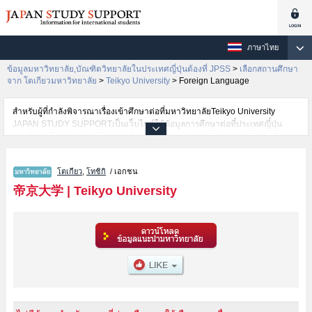
ภาษาไทย
ข้อมูลมหาวิทยาลัย,บัณฑิตวิทยาลัยในประเทศญี่ปุ่นต้องที่ JPSS
>
เลือกสถานศึกษา
จาก โตเกียวมหาวิทยาลัย
>
Teikyo University
>
Foreign Language
สำหรับผู้ที่กำลังพิจารณาเรื่องเข้าศึกษาต่อที่มหาวิทยาลัยTeikyo University
JAPAN STUDY SUPPORTเป็นเว็บไซต์ให้ข้อมูลการศึกษาต่อที่ประเทศญี่ปุ่น
สำหรับนักศึกษาต่างชาติโดยการดำเนินงานร่วมกันของ The Asian Students
Cultural Association และ Benesse Corporation มีการลงข้อมูลรายละเอียดของ
แต่ละคณะเช่นTeikyo University คณะLiberal ArtsหรือคณะEconomicsหรือ
โตเกียว
,
โทชิกิ
/ เอกชน
คณะLawหรือคณะScience and EngineeringหรือคณะForeign Languageหรือ
คณะEducation ไว้ เป็นต้นไว้สำหรับผู้ที่ต้องการค้นหาข้อมูลการศึกษาต่อเกี่ยว
帝京大学
|
Teikyo University
กับTeikyo University กรุณาใช้เว็บไซต์นี้เพื่อการค้นหาข้อมูลตามอัธยาศัย
นอกจากนั้นยังมีข้อมูลของสถาบันการศึกษาระดับมหาวิทยาลัย,บัณฑิต
วิทยาลัย,วิทยาลัยระดับอนุปริญญา,วิทยาลัยอาชีวศึกษากว่า 1,300 แห่งที่กำลัง
เปิดรับสมัครนักศึกษาต่างชาติด้วย