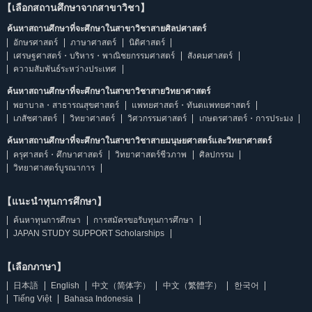
【เลือกสถานศึกษาจากสาขาวิชา】
ค้นหาสถานศึกษาที่จะศึกษาในสาขาวิชาสายศิลปศาสตร์
อักษรศาสตร์
ภาษาศาสตร์
นิติศาสตร์
เศรษฐศาสตร์・บริหาร・พาณิชยกรรมศาสตร์
สังคมศาสตร์
ความสัมพันธ์ระหว่างประเทศ
ค้นหาสถานศึกษาที่จะศึกษาในสาขาวิชาสายวิทยาศาสตร์
พยาบาล・สาธารณสุขศาสตร์
แพทยศาสตร์・ทันตแพทยศาสตร์
เภสัชศาสตร์
วิทยาศาสตร์
วิศวกรรมศาสตร์
เกษตรศาสตร์・การประมง
ค้นหาสถานศึกษาที่จะศึกษาในสาขาวิชาสายมนุษยศาสตร์และวิทยาศาสตร์
ครุศาสตร์・ศึกษาศาสตร์
วิทยาศาสตร์ชีวภาพ
ศิลปกรรม
วิทยาศาสตร์บูรณาการ
【แนะนำทุนการศึกษา】
ค้นหาทุนการศึกษา
การสมัครขอรับทุนการศึกษา
JAPAN STUDY SUPPORT Scholarships
【เลือกภาษา】
日本語
English
中文（简体字）
中文（繁體字）
한국어
Tiếng Việt
Bahasa Indonesia