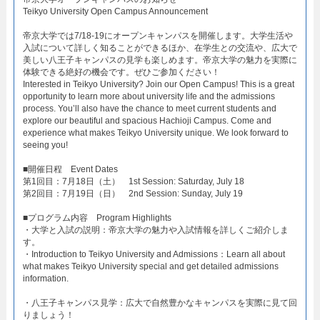
Teikyo University Open Campus Announcement​
帝京大学では7/18-19にオープンキャンパスを開催します。大学生活や
入試について詳しく知ることができるほか、在学生との交流や、広大で
美しい八王子キャンパスの見学も楽しめます。帝京大学の魅力を実際に
体験できる絶好の機会です。ぜひご参加ください！
Interested in Teikyo University? Join our Open Campus! This is a great
opportunity to learn more about university life and the admissions
process. You’ll also have the chance to meet current students and
explore our beautiful and spacious Hachioji Campus. Come and
experience what makes Teikyo University unique. We look forward to
seeing you!
​■開催日程 Event Dates​
第1回目：7月18日（土） 1st Session: Saturday, July 18​
第2回目：7月19日（日） 2nd Session: Sunday, July 19​
■プログラム内容 Program Highlights​
・大学と入試の説明：帝京大学の魅力や入試情報を詳しくご紹介しま
す。​
・Introduction to Teikyo University and Admissions：Learn all about
what makes Teikyo University special and get detailed admissions
information.​
・八王子キャンパス見学：広大で自然豊かなキャンパスを実際に見て回
りましょう！​