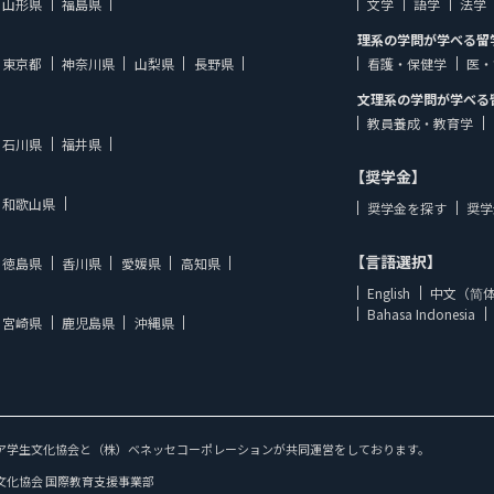
山形県
福島県
文学
語学
法学
理系の学問が学べる留
東京都
神奈川県
山梨県
長野県
看護・保健学
医・
文理系の学問が学べる
教員養成・教育学
石川県
福井県
【奨学金】
和歌山県
奨学金を探す
奨学
【言語選択】
徳島県
香川県
愛媛県
高知県
English
中文（简
Bahasa Indonesia
宮崎県
鹿児島県
沖縄県
ア学生文化協会と（株）ベネッセコーポレーションが共同運営をしております。
文化協会 国際教育支援事業部