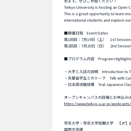
めます。ぜひご参加ください！
Teikyo University is hosting an Open 
This is a great opportunity to learn mo
international students and explore our
■開催日程 Event Dates
第1回目：7月19日（土） 1st Session: Sat
第2回目：7月20日（日） 2nd Session: Su
■プログラム内容 Program Highlight
・大学と入試の説明 Introduction to Teiky
・先輩留学生とのトーク Talk with Current 
・日本語体験授業 Trial Japanese Cla
オープンキャンパスの詳細とお申込みはこちら Check 
https://www.teikyo-u.ac.jp/applicant
帝京大学・帝京大学短期大学 【JP】
h
国際交流課