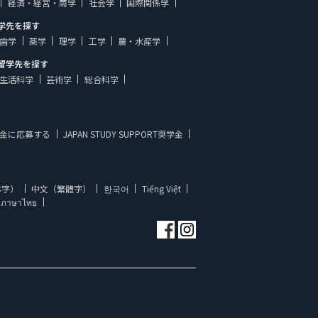
経済・経営・商学
社会学
国際関係学
学先を探す
歯学
薬学
理学
工学
農・水産学
留学先を探す
生活科学
芸術学
総合科学
金に応募する
JAPAN STUDY SUPPORT奨学金
体字）
中文（繁體字）
한국어
Tiếng Việt
ภาษาไทย