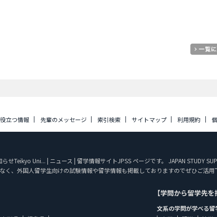
に役立つ情報
先輩のメッセージ
索引検索
サイトマップ
利用規約
ikyo Uni... | ニュース | 留学情報サイトJPSS ページです。 JAPAN STU
なく、外国人留学生向けの試験情報や留学情報も掲載しておりますのでぜひご活用
【学問から留学先を
文系の学問が学べる留