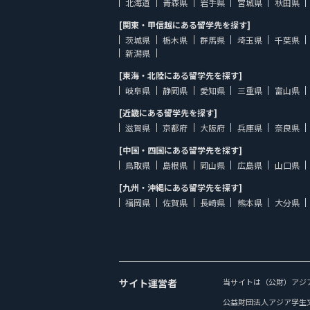
北海道
青森県
岩手県
宮城県
秋田県
[関東・甲信越にある留学先を探す]
茨城県
栃木県
群馬県
埼玉県
千葉県
新潟県
[東海・北陸にある留学先を探す]
岐阜県
静岡県
愛知県
三重県
富山県
[近畿にある留学先を探す]
滋賀県
京都府
大阪府
兵庫県
奈良県
[中国・四国にある留学先を探す]
鳥取県
島根県
岡山県
広島県
山口県
[九州・沖縄にある留学先を探す]
福岡県
佐賀県
長崎県
熊本県
大分県
サイト運営者
当サイトは（公財）アジ
公益財団法人アジア学生