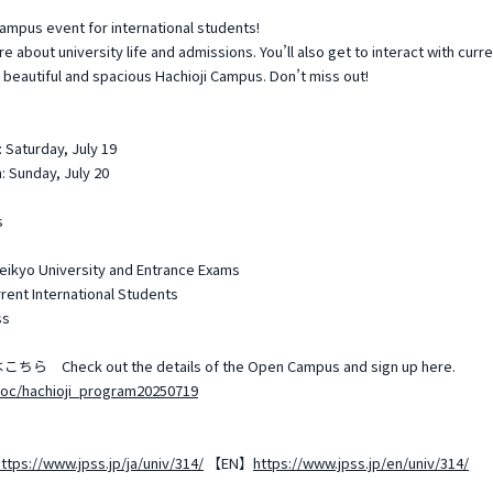
Campus event for international students!
re about university life and admissions. You’ll also get to interact with curr
 beautiful and spacious Hachioji Campus. Don’t miss out!
urday, July 19
nday, July 20
s
o University and Entrance Exams
International Students
ss
out the details of the Open Campus and sign up here.
s/oc/hachioji_program20250719
ttps://www.jpss.jp/ja/univ/314/
【EN】
https://www.jpss.jp/en/univ/314/