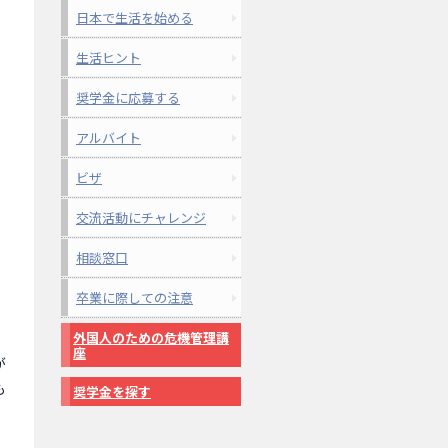
日本で生活を始める
生活ヒント
奨学金に応募する
アルバイト
ビザ
交流活動にチャレンジ
相談窓口
卒業に際しての注意
外国人のための危機管理講
座
が
も
奨学金を探す