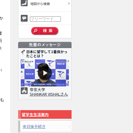
地図から検索
か
理
術
未
日本に留学して1番良かっ
たことは？
い
帝京大学
SHANKAR VISHALさん
とも
留学生生活案内
来日後手続き