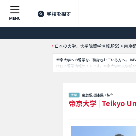
学校を探す
MENU
日本の大学、大学院留学情報JPSS
>
東京
帝京大学への留学をご検討されている方へ。JAPA
け日本留学情報サイトです。帝京大学の文学部
探しの方は是非ご利用下さい。その他、外国人留
東京都
,
栃木県
/ 私立
帝京大学
|
Teikyo Un