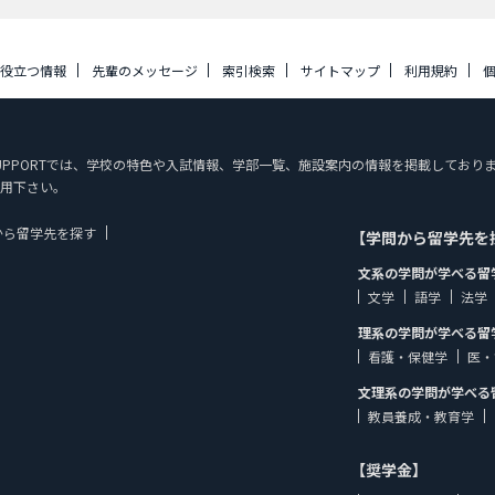
に役立つ情報
先輩のメッセージ
索引検索
サイトマップ
利用規約
UDY SUPPORTでは、学校の特色や入試情報、学部一覧、施設案内の情報を掲載して
用下さい。
から留学先を探す
【学問から留学先を
文系の学問が学べる留
文学
語学
法学
理系の学問が学べる留
看護・保健学
医・
文理系の学問が学べる
教員養成・教育学
【奨学金】