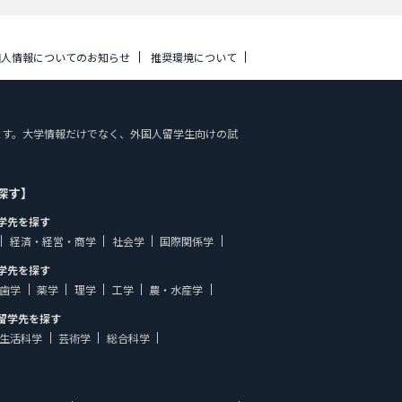
個人情報についてのお知らせ
推奨環境について
おります。大学情報だけでなく、外国人留学生向けの試
探す】
学先を探す
経済・経営・商学
社会学
国際関係学
学先を探す
歯学
薬学
理学
工学
農・水産学
留学先を探す
生活科学
芸術学
総合科学