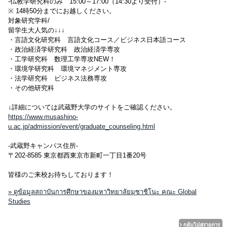
-仏教学研究科のみ 15:00～17:00（14:30より受付）-
※ 14時50分までにお越しください。
対象研究学科/
留学生大人気の↓↓↓
・言語文化研究科 言語文化コース／ビジネス日本語コース
・政治経済学研究科 政治経済学専攻
・工学研究科 数理工学専攻NEW！
・環境学研究科 環境マネジメント専攻
・法学研究科 ビジネス法務専攻
・その他研究科
↓詳細については武蔵野大学のサイトをご確認ください。
https://www.musashino-
u.ac.jp/admission/event/graduate_counseling.html
-武蔵野キャンパス住所-
〒202-8585 東京都西東京市新町一丁目1番20号
皆様のご来校お待ちしております！
» ดูข้อมูลสถาบันการศึกษาของมหาวิทยาลัยมุซาชิโนะ คณะ Global
Studies