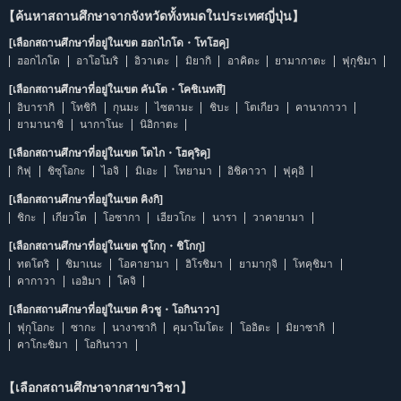
【ค้นหาสถานศึกษาจากจังหวัดทั้งหมดในประเทศญี่ปุ่น】
[เลือกสถานศึกษาที่อยู่ในเขต ฮอกไกโด・โทโฮคุ]
ฮอกไกโด
อาโอโมริ
อิวาเตะ
มิยากิ
อาคิตะ
ยามากาตะ
ฟุกุชิมา
[เลือกสถานศึกษาที่อยู่ในเขต คันโต・โคชิเนทสึ]
อิบารากิ
โทชิกิ
กุนมะ
ไซตามะ
ชิบะ
โตเกียว
คานากาวา
ยามานาชิ
นากาโนะ
นิอิกาตะ
[เลือกสถานศึกษาที่อยู่ในเขต โตไก・โฮคุริคุ]
กิฟุ
ชิซุโอกะ
ไอจิ
มิเอะ
โทยามา
อิชิคาวา
ฟุคุอิ
[เลือกสถานศึกษาที่อยู่ในเขต คิงกิ]
ชิกะ
เกียวโต
โอซากา
เฮียวโกะ
นารา
วาคายามา
[เลือกสถานศึกษาที่อยู่ในเขต ชูโกกุ・ชิโกกุ]
ทตโตริ
ชิมาเนะ
โอคายามา
ฮิโรชิมา
ยามากุจิ
โทคุชิมา
คากาวา
เอฮิมา
โคจิ
[เลือกสถานศึกษาที่อยู่ในเขต คิวชู・โอกินาวา]
ฟุกุโอกะ
ซากะ
นางาซากิ
คุมาโมโตะ
โออิตะ
มิยาซากิ
คาโกะชิมา
โอกินาวา
【เลือกสถานศึกษาจากสาขาวิชา】