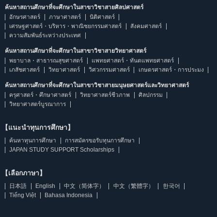
ค้นหาสถานศึกษาที่จะศึกษาในสาขาวิชาสายศิลปศาสตร์
อักษรศาสตร์
ภาษาศาสตร์
นิติศาสตร์
เศรษฐศาสตร์・บริหาร・พาณิชยกรรมศาสตร์
สังคมศาสตร์
ความสัมพันธ์ระหว่างประเทศ
ค้นหาสถานศึกษาที่จะศึกษาในสาขาวิชาสายวิทยาศาสตร์
พยาบาล・สาธารณสุขศาสตร์
แพทยศาสตร์・ทันตแพทยศาสตร์
เภสัชศาสตร์
วิทยาศาสตร์
วิศวกรรมศาสตร์
เกษตรศาสตร์・การประมง
ค้นหาสถานศึกษาที่จะศึกษาในสาขาวิชาสายมนุษยศาสตร์และวิทยาศาสตร์
ครุศาสตร์・ศึกษาศาสตร์
วิทยาศาสตร์ชีวภาพ
ศิลปกรรม
วิทยาศาสตร์บูรณาการ
【แนะนำทุนการศึกษา】
ค้นหาทุนการศึกษา
การสมัครขอรับทุนการศึกษา
JAPAN STUDY SUPPORT Scholarships
【เลือกภาษา】
日本語
English
中文（简体字）
中文（繁體字）
한국어
Tiếng Việt
Bahasa Indonesia