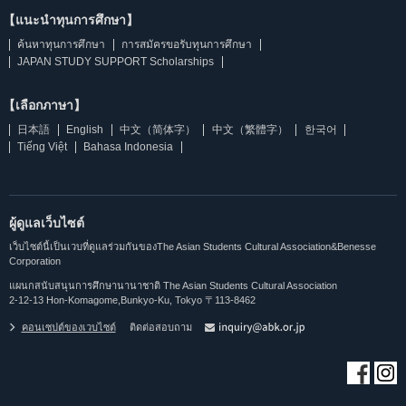
【แนะนำทุนการศึกษา】
ค้นหาทุนการศึกษา
การสมัครขอรับทุนการศึกษา
JAPAN STUDY SUPPORT Scholarships
【เลือกภาษา】
日本語
English
中文（简体字）
中文（繁體字）
한국어
Tiếng Việt
Bahasa Indonesia
ผู้ดูแลเว็บไซต์
เว็บไซต์นี้เป็นเวบที่ดูแลร่วมกันของThe Asian Students Cultural Association&Benesse
Corporation
แผนกสนับสนุนการศึกษานานาชาติ The Asian Students Cultural Association
2-12-13 Hon-Komagome,Bunkyo-Ku, Tokyo 〒113-8462
คอนเซปต์ของเวบไซต์
ติดต่อสอบถาม