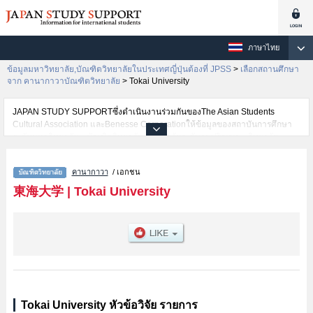
ภาษาไทย
ข้อมูลมหาวิทยาลัย,บัณฑิตวิทยาลัยในประเทศญี่ปุ่นต้องที่ JPSS
>
เลือกสถานศึกษา
จาก คานากาวาบัณฑิตวิทยาลัย
>
Tokai University
JAPAN STUDY SUPPORTซึ่งดำเนินงานร่วมกันของThe Asian Students
Cultural Association และBenesse Corporationให้ข้อมูลของสถาบันการศึกษา
ระดับมหาวิทยาลัย・บัณฑิตวิทยาลัย・วิทยาลัยระดับอนุปริญญา・วิทยาลัย
อาชีวศึกษากว่า1,300 แห่งที่กำลังเปิดรับสมัครนักศึกษาต่างชาติอยู่ ที่นี่จะให้
ข้อมูลรายละเอียดเกี่ยวกับTokai University,ข้อมูลจำเป็นสำหรับนักศึกษาต่างชาติ
คานากาวา
/ เอกชน
เช่นวิทยาศาสตร์และเทคโนโลยีหรือวิทยาศาสตร์ชีวภาพหรืออักษรศาสตร์หรือ
รัฐศาสตร์หรือเศรษฐศาสตร์หรือนิติศาสตร์หรือมนุษยศาสตร์และสิ่งแวดล้อมหรือ
東海大学
|
Tokai University
ศิลปศาสตร์หรือพลศึกษาศาสตร์หรือวิทยาศาสตร์หรือวิศวกรรมศาสตร์หรือ
สารสนเทศและโทรคมนาคมหรือวิทยาศาสตร์และเทคโนโลยีทางทะเลหรือ
แพทยศาสตร์หรือGraduate school of health Studiesหรือเกษตรศาสตร์หรือ
ชีววิทยา เป็นต้น,ข้อมูลของแต่ละสาขาวิจัย,ข้อมูลการสอบคัดเลือกเข้าศึกษาเช่น
จำนวนคนที่รับสมัครหรือจำนวนคนที่ผ่านการสอบคัดเลือกเป็นต้น,แนะนำสถาน
ที่,การเดินทางเป็นต้นไว้ด้วยดังนั้นขอเชิญใช้บริการค้นหาข้อมูลตามอัธยาศัย
Tokai University หัวข้อวิจัย รายการ