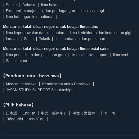
Sastra
Bahasa
Ilmu hukum
Ekonomi, manajemen, dan perdagangan
Ilmu sosiologi
Ilmu hubungan international
Mencari sekolah diluar negeri untuk belajar Ilmu sains
Ilmu keperaawatan dan kesehatan
Ilmu kedokteran dan kedokteran gigi
farmasi
Sains
Teknik
Ilmu pertanian dan perikanan
Mencari sekolah diluar negeri untuk belajar Ilmu sosial sains
Ilmu pendidikan dan pelatihan guru
Ilmu sains kehidupan
Ilmu seni
Sains umum
【Panduan untuk beasiswa】
Mencari beasiswa
Pendaftaran untuk Beasiswa
JAPAN STUDY SUPPORT Scholarships
【Pilih bahasa】
日本語
English
中文（简体字）
中文（繁體字）
한국어
Tiếng Việt
ภาษาไทย