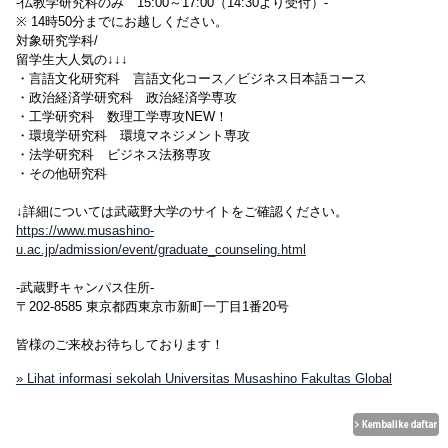
-仏教学研究科のみ 15:00～17:00（14:30より受付）-
※ 14時50分までにお越しください。
対象研究学科/
留学生大人気の↓↓↓
・言語文化研究科 言語文化コース／ビジネス日本語コース
・政治経済学研究科 政治経済学専攻
・工学研究科 数理工学専攻NEW！
・環境学研究科 環境マネジメント専攻
・法学研究科 ビジネス法務専攻
・その他研究科
↓詳細については武蔵野大学のサイトをご確認ください。
https://www.musashino-
u.ac.jp/admission/event/graduate_counseling.html
-武蔵野キャンパス住所-
〒202-8585 東京都西東京市新町一丁目1番20号
皆様のご来校お待ちしております！
» Lihat informasi sekolah Universitas Musashino Fakultas Global