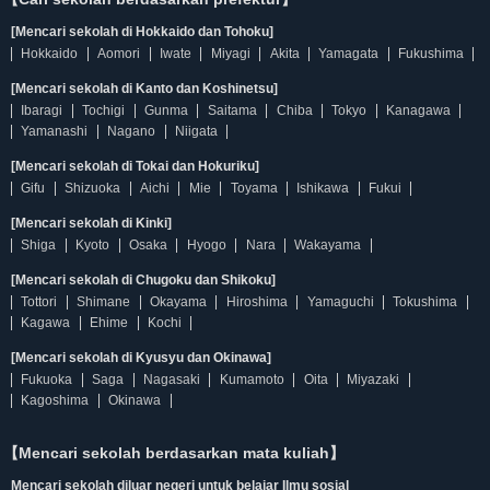
[Mencari sekolah di Hokkaido dan Tohoku]
Hokkaido
Aomori
Iwate
Miyagi
Akita
Yamagata
Fukushima
[Mencari sekolah di Kanto dan Koshinetsu]
Ibaragi
Tochigi
Gunma
Saitama
Chiba
Tokyo
Kanagawa
Yamanashi
Nagano
Niigata
[Mencari sekolah di Tokai dan Hokuriku]
Gifu
Shizuoka
Aichi
Mie
Toyama
Ishikawa
Fukui
[Mencari sekolah di Kinki]
Shiga
Kyoto
Osaka
Hyogo
Nara
Wakayama
[Mencari sekolah di Chugoku dan Shikoku]
Tottori
Shimane
Okayama
Hiroshima
Yamaguchi
Tokushima
Kagawa
Ehime
Kochi
[Mencari sekolah di Kyusyu dan Okinawa]
Fukuoka
Saga
Nagasaki
Kumamoto
Oita
Miyazaki
Kagoshima
Okinawa
【Mencari sekolah berdasarkan mata kuliah】
Mencari sekolah diluar negeri untuk belajar Ilmu sosial