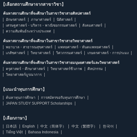
【เลือกสถานศึกษาจากสาขาวิชา】
ค้นหาสถานศึกษาที่จะศึกษาในสาขาวิชาสายศิลปศาสตร์
อักษรศาสตร์
ภาษาศาสตร์
นิติศาสตร์
เศรษฐศาสตร์・บริหาร・พาณิชยกรรมศาสตร์
สังคมศาสตร์
ความสัมพันธ์ระหว่างประเทศ
ค้นหาสถานศึกษาที่จะศึกษาในสาขาวิชาสายวิทยาศาสตร์
พยาบาล・สาธารณสุขศาสตร์
แพทยศาสตร์・ทันตแพทยศาสตร์
เภสัชศาสตร์
วิทยาศาสตร์
วิศวกรรมศาสตร์
เกษตรศาสตร์・การประมง
ค้นหาสถานศึกษาที่จะศึกษาในสาขาวิชาสายมนุษยศาสตร์และวิทยาศาสตร์
ครุศาสตร์・ศึกษาศาสตร์
วิทยาศาสตร์ชีวภาพ
ศิลปกรรม
วิทยาศาสตร์บูรณาการ
【แนะนำทุนการศึกษา】
ค้นหาทุนการศึกษา
การสมัครขอรับทุนการศึกษา
JAPAN STUDY SUPPORT Scholarships
【เลือกภาษา】
日本語
English
中文（简体字）
中文（繁體字）
한국어
Tiếng Việt
Bahasa Indonesia