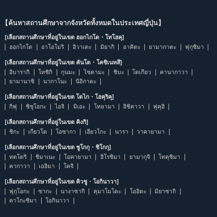
【ค้นหาสถานศึกษาจากจังหวัดทั้งหมดในประเทศญี่ปุ่น】
[เลือกสถานศึกษาที่อยู่ในเขต ฮอกไกโด・โทโฮคุ]
ฮอกไกโด
อาโอโมริ
อิวาเตะ
มิยากิ
อาคิตะ
ยามากาตะ
ฟุกุชิมา
[เลือกสถานศึกษาที่อยู่ในเขต คันโต・โคชิเนทสึ]
อิบารากิ
โทชิกิ
กุนมะ
ไซตามะ
ชิบะ
โตเกียว
คานากาวา
ยามานาชิ
นากาโนะ
นิอิกาตะ
[เลือกสถานศึกษาที่อยู่ในเขต โตไก・โฮคุริคุ]
กิฟุ
ชิซุโอกะ
ไอจิ
มิเอะ
โทยามา
อิชิคาวา
ฟุคุอิ
[เลือกสถานศึกษาที่อยู่ในเขต คิงกิ]
ชิกะ
เกียวโต
โอซากา
เฮียวโกะ
นารา
วาคายามา
[เลือกสถานศึกษาที่อยู่ในเขต ชูโกกุ・ชิโกกุ]
ทตโตริ
ชิมาเนะ
โอคายามา
ฮิโรชิมา
ยามากุจิ
โทคุชิมา
คากาวา
เอฮิมา
โคจิ
[เลือกสถานศึกษาที่อยู่ในเขต คิวชู・โอกินาวา]
ฟุกุโอกะ
ซากะ
นางาซากิ
คุมาโมโตะ
โออิตะ
มิยาซากิ
คาโกะชิมา
โอกินาวา