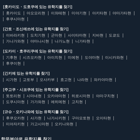
[홋카이도・도호쿠에 있는 유학지를 찾기]
홋카이도
아오모리현
이와테현
미야기현
아키타현
야마가타현
후쿠시마현
[간토・조신에쓰에 있는 유학지를 찾기]
이바라키현
도치기현
군마현
사이타마현
지바현
도쿄도
가나가와현
야마나시현
나가노현
니가타현
[도카이・호쿠리쿠에 있는 유학지를 찾기]
기후현
시즈오카현
아이치현
미에현
도야마현
이시카와현
후쿠이현
[긴키에 있는 유학지를 찾기]
시가현
교토부
오사카부
효고현
나라현
와카야마현
[주고쿠・시코쿠에 있는 유학지를 찾기]
돗토리현
시마네현
오카야마현
히로시마현
야마구치현
도쿠시마현
가가와현
에히메현
고치현
[규슈・오키나와에 있는 유학지를 찾기]
후쿠오카현
사가현
나가사키현
구마모토현
오이타현
미야자키현
가고시마현
오키나와현
학문분야로 유학지를 찾기