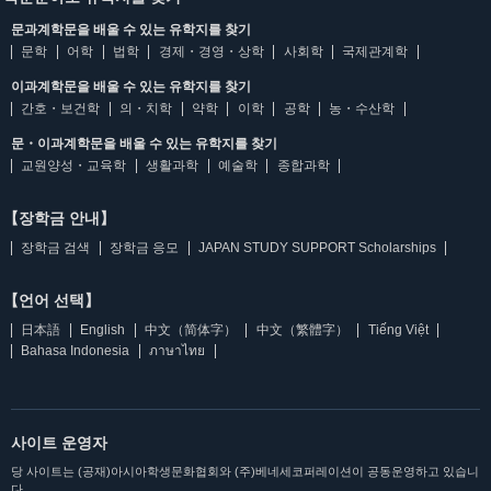
문과계학문을 배울 수 있는 유학지를 찾기
문학
어학
법학
경제・경영・상학
사회학
국제관계학
이과계학문을 배울 수 있는 유학지를 찾기
간호・보건학
의・치학
약학
이학
공학
농・수산학
문・이과계학문을 배울 수 있는 유학지를 찾기
교원양성・교육학
생활과학
예술학
종합과학
【장학금 안내】
장학금 검색
장학금 응모
JAPAN STUDY SUPPORT Scholarships
【언어 선택】
日本語
English
中文（简体字）
中文（繁體字）
Tiếng Việt
Bahasa Indonesia
ภาษาไทย
사이트 운영자
당 사이트는 (공재)아시아학생문화협회와 (주)베네세코퍼레이션이 공동운영하고 있습니
다.