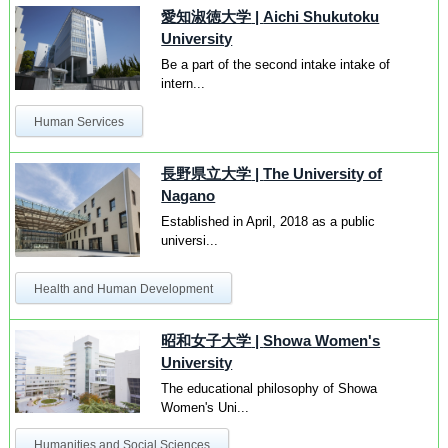
愛知淑徳大学
|
Aichi Shukutoku
University
Be a part of the second intake intake of
intern...
Human Services
長野県立大学
|
The University of
Nagano
Established in April, 2018 as a public
universi...
Health and Human Development
昭和女子大学
|
Showa Women's
University
The educational philosophy of Showa
Women's Uni...
Humanities and Social Sciences