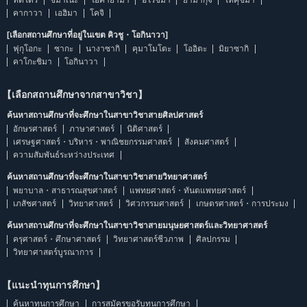
คากาวา
เอฮิมา
โคจิ
[เลือกสถานศึกษาที่อยู่ในเขต คิวชู・โอกินาวา]
ฟุกุโอกะ
ซากะ
นางาซากิ
คุมาโมโตะ
โออิตะ
มิยาซากิ
คาโกะชิมา
โอกินาวา
【เลือกสถานศึกษาจากสาขาวิชา】
ค้นหาสถานศึกษาที่จะศึกษาในสาขาวิชาสายศิลปศาสตร์
อักษรศาสตร์
ภาษาศาสตร์
นิติศาสตร์
เศรษฐศาสตร์・บริหาร・พาณิชยกรรมศาสตร์
สังคมศาสตร์
ความสัมพันธ์ระหว่างประเทศ
ค้นหาสถานศึกษาที่จะศึกษาในสาขาวิชาสายวิทยาศาสตร์
พยาบาล・สาธารณสุขศาสตร์
แพทยศาสตร์・ทันตแพทยศาสตร์
เภสัชศาสตร์
วิทยาศาสตร์
วิศวกรรมศาสตร์
เกษตรศาสตร์・การประมง
ค้นหาสถานศึกษาที่จะศึกษาในสาขาวิชาสายมนุษยศาสตร์และวิทยาศาสตร์
ครุศาสตร์・ศึกษาศาสตร์
วิทยาศาสตร์ชีวภาพ
ศิลปกรรม
วิทยาศาสตร์บูรณาการ
【แนะนำทุนการศึกษา】
ค้นหาทุนการศึกษา
การสมัครขอรับทุนการศึกษา