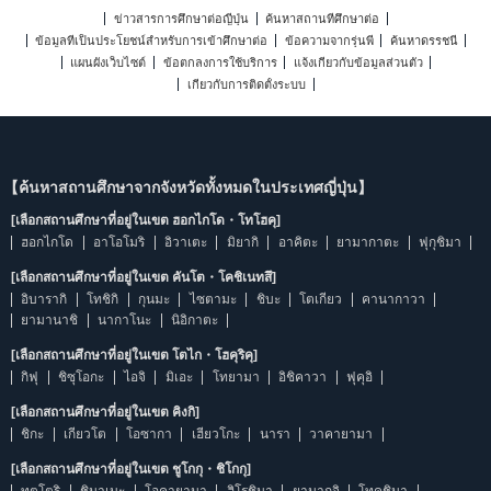
ข่าวสารการศึกษาต่อญี่ปุ่น
ค้นหาสถานที่ศึกษาต่อ
ข้อมูลที่เป็นประโยชน์สำหรับการเข้าศึกษาต่อ
ข้อความจากรุ่นพี่
ค้นหาดรรชนี
แผนผังเว็บไซต์
ข้อตกลงการใช้บริการ
แจ้งเกี่ยวกับข้อมูลส่วนตัว
เกี่ยวกับการติดตั้งระบบ
【ค้นหาสถานศึกษาจากจังหวัดทั้งหมดในประเทศญี่ปุ่น】
[เลือกสถานศึกษาที่อยู่ในเขต ฮอกไกโด・โทโฮคุ]
ฮอกไกโด
อาโอโมริ
อิวาเตะ
มิยากิ
อาคิตะ
ยามากาตะ
ฟุกุชิมา
[เลือกสถานศึกษาที่อยู่ในเขต คันโต・โคชิเนทสึ]
อิบารากิ
โทชิกิ
กุนมะ
ไซตามะ
ชิบะ
โตเกียว
คานากาวา
ยามานาชิ
นากาโนะ
นิอิกาตะ
[เลือกสถานศึกษาที่อยู่ในเขต โตไก・โฮคุริคุ]
กิฟุ
ชิซุโอกะ
ไอจิ
มิเอะ
โทยามา
อิชิคาวา
ฟุคุอิ
[เลือกสถานศึกษาที่อยู่ในเขต คิงกิ]
ชิกะ
เกียวโต
โอซากา
เฮียวโกะ
นารา
วาคายามา
[เลือกสถานศึกษาที่อยู่ในเขต ชูโกกุ・ชิโกกุ]
ทตโตริ
ชิมาเนะ
โอคายามา
ฮิโรชิมา
ยามากุจิ
โทคุชิมา