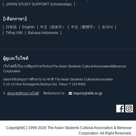
JAPAN STUDY SUPPORT Scholarships
【เลือกภาษา】
日本語
English
中文（简体字）
中文（繁體字）
한국어
Tiếng Việt
Bahasa Indonesia
ผู้ดูแลเว็บไซต์
เว็บไซต์นี้เป็นเวบที่ดูแลร่วมกันของThe Asian Students Cultural Association&Benesse
Corporation
แผนกสนับสนุนการศึกษานานาชาติ The Asian Students Cultural Association
2-12-13 Hon-Komagome,Bunkyo-Ku, Tokyo 〒113-8462
คอนเซปต์ของเวบไซต์
ติดต่อสอบถาม
Copyright(C) 1999-2026 The Asian Students Cultural Association & Benesse
Corporation. All Right Reserved.