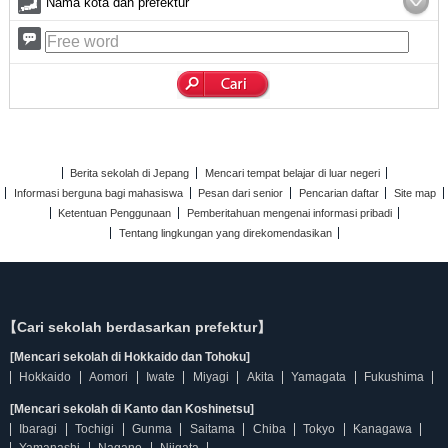
Nama kota dan prefektur
Berita sekolah di Jepang
Mencari tempat belajar di luar negeri
Informasi berguna bagi mahasiswa
Pesan dari senior
Pencarian daftar
Site map
Ketentuan Penggunaan
Pemberitahuan mengenai informasi pribadi
Tentang lingkungan yang direkomendasikan
【Cari sekolah berdasarkan prefektur】
[Mencari sekolah di Hokkaido dan Tohoku]
Hokkaido
Aomori
Iwate
Miyagi
Akita
Yamagata
Fukushima
[Mencari sekolah di Kanto dan Koshinetsu]
Ibaragi
Tochigi
Gunma
Saitama
Chiba
Tokyo
Kanagawa
Yamanashi
Nagano
Niigata