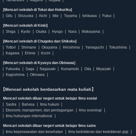
[Mencari sekolah di Tokai dan Hokuriku]
Gifu
Shizuoka
Aichi
Mie
Toyama
Ishikawa
Fukui
[Mencari sekolah di Kinki]
Shiga
Kyoto
Osaka
Hyogo
Nara
Wakayama
[Mencari sekolah di Chugoku dan Shikoku]
Tottori
Shimane
Okayama
Hiroshima
Yamaguchi
Tokushima
Kagawa
Ehime
Kochi
[Mencari sekolah di Kyusyu dan Okinawa]
Fukuoka
Saga
Nagasaki
Kumamoto
Oita
Miyazaki
Kagoshima
Okinawa
【Mencari sekolah berdasarkan mata kuliah】
Mencari sekolah diluar negeri untuk belajar Ilmu sosial
Sastra
Bahasa
Ilmu hukum
Ekonomi, manajemen, dan perdagangan
Ilmu sosiologi
Ilmu hubungan international
Mencari sekolah diluar negeri untuk belajar Ilmu sains
Ilmu keperaawatan dan kesehatan
Ilmu kedokteran dan kedokteran gigi