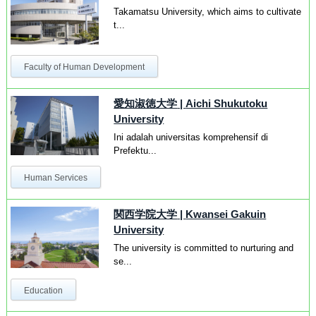
Takamatsu University, which aims to cultivate
t...
Faculty of Human Development
愛知淑徳大学
|
Aichi Shukutoku
University
Ini adalah universitas komprehensif di
Prefektu...
Human Services
関西学院大学
|
Kwansei Gakuin
University
The university is committed to nurturing and
se...
Education