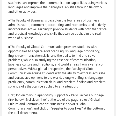
students can improve their communication capabilities using various
languages and improve their analytical abilities through fieldwork
and other activities.
■The Faculty of Business is based on the four areas of business
administration, commerce, accounting, and economics, and actively
incorporates active learning to provide students with both theoretical
and practical knowledge and skills that can be applied in the real
world of business.
■The Faculty of Global Communication provides students with
opportunities to acquire advanced English language proficiency,
English communication skills, and the ability to find and solve
problems, while also studying the essence of communication,
Japanese culture and traditions, and world affairs from a variety of
perspectives. With a global perspective, the Faculty of Global
Communication equips students with the ability to express accurate
and persuasive opinions to the world, along with English language
proficiency, communication skills, and problem-finding and problem-
solving skills that can be applied to any situation.
First, log on to your Japan Study Support MY PAGE, access our page
(link below) & click on “like” at the top of the page, select “Global
Culture and Communication” “Business” and/or “Global
Communication”, and click on “register to your likes” at the bottom of
the pull-down menu.