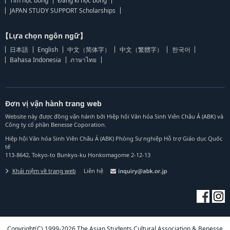
Tìm học bổng
Đăng kí học bổng
JAPAN STUDY SUPPORT Scholarships
【Lựa chọn ngôn ngữ】
日本語
English
中文（简体字）
中文（繁體字）
한국어
Bahasa Indonesia
ภาษาไทย
Đơn vị vận hành trang web
Website này được đồng vận hành bởi Hiệp hội Văn hóa Sinh Viên Châu Á (ABK) và
Công ty cổ phần Benesse Coporation.
Hiệp hội Văn hóa Sinh Viên Châu Á (ABK) Phòng Sự nghiệp Hỗ trợ Giáo dục Quốc
tế
113-8642, Tokyo-to Bunkyo-ku Honkomagome 2-12-13
Khái niệm về trang web
Liên hệ
Copyright(C) 1999-2026 The Asian Students Cultural Association & Benesse