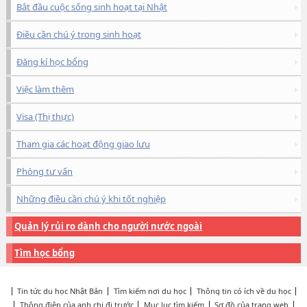
Bắt đầu cuộc sống sinh hoạt tại Nhật
Điều cần chú ý trong sinh hoạt
Đăng kí học bổng
Việc làm thêm
Visa (Thị thực)
Tham gia các hoạt động giao lưu
Phòng tư vấn
Những điều cần chú ý khi tốt nghiệp
Quản lý rủi ro dành cho người nước ngoài
Tìm học bổng
Tin tức du học Nhật Bản
Tìm kiếm nơi du học
Thông tin có ích về du học
Thông điệp của anh chị đi trước
Mục lục tìm kiếm
Sơ đồ của trang web