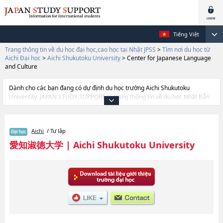
Tiếng Việt
Trang thông tin về du học đại học,cao học tại Nhật JPSS
>
Tìm nơi du học từ
Aichi Đại học
>
Aichi Shukutoku University
>
Center for Japanese Language
and Culture
Dành cho các bạn đang có dự định du học trường Aichi Shukutoku
University. JAPAN STUDY SUPPORT là trang thông tin về du học Nhật Bản
dành cho du học sinh nước ngoài, được đồng vận hành bởi Hiệp hội Asia
Gakusei Bunka và Công ty cổ phần Benesse Corporation. Trang này đăng
các thông tin Ngành Global Culture and CommunicationhoặcNgành
Aichi
/ Tư lập
BusinesshoặcNgành Global CommunicationhoặcNgành Center for
Japanese Language and CulturehoặcNgành LettershoặcNgành Human
愛知淑徳大学
|
Aichi Shukutoku University
InformaticshoặcNgành PsychologyhoặcNgành Creation and
RepresentationhoặcNgành Health and Medical ScienceshoặcNgành Food
and Health ScienceshoặcNgành Human ServiceshoặcNgành Education
(tentative translation)hoặcNgành Architecture (tentative translation) của
Aichi Shukutoku University cũng như thông tin chi tiết về từng ngành học,
nên nếu bạn đang tìm hiểu thông tin du học liên quan tới Aichi Shukutoku
University thì hãy sử dụng trang web này.Ngoài ra còn có cả thông tin của
khoảng 1.300 trường đại học, cao học, trường đại học ngắn hạn, trường
chuyên môn đang tiếp nhận du học sinh.