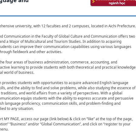
hensive university, with 12 faculties and 2 campuses, located in Aichi Prefecture.
d Communication in the Faculty of Global Culture and Communication offers two
nd a Major of Multicultural and Tourism Studies. In addition to acquiring
students can improve their communication capabilities using various languages
through fieldwork and other activities.
 the four areas of business administration, commerce, accounting, and
active learning to provide students with both theoretical and practical knowledge
eal world of business.
 provides students with opportunities to acquire advanced English language
lls, and the ability to find and solve problems, while also studying the essence of
raditions, and world affairs from a variety of perspectives. With a global
mmunication equips students with the ability to express accurate and persuasive
lish language proficiency, communication skills, and problem-finding and
ied to any situation.
rt MY PAGE, access our page (link below) & click on “like” at the top of the page,
ion” “Business” and/or “Global Communication”, and click on “register to your
 menu.