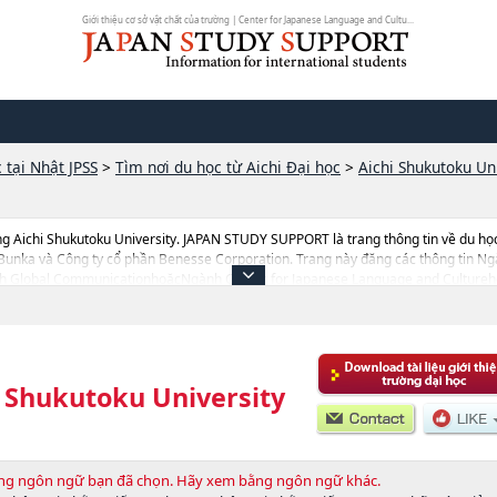
Giới thiệu cơ sở vật chất của trường | Center for Japanese Language and Cultu...
 tại Nhật JPSS
>
Tìm nơi du học từ Aichi Đại học
>
Aichi Shukutoku Un
g Aichi Shukutoku University. JAPAN STUDY SUPPORT là trang thông tin về du họ
Bunka và Công ty cổ phần Benesse Corporation. Trang này đăng các thông tin Ng
Global CommunicationhoặcNgành Center for Japanese Language and Cultur
Creation and RepresentationhoặcNgành Health and Medical ScienceshoặcNgàn
tion)hoặcNgành Architecture (tentative translation) của Aichi Shukutoku Universi
c liên quan tới Aichi Shukutoku University thì hãy sử dụng trang web này.Ngoài ra
ờng chuyên môn đang tiếp nhận du học sinh.
i Shukutoku University
bằng ngôn ngữ bạn đã chọn. Hãy xem bằng ngôn ngữ khác.