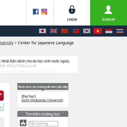
iversity
>
Center for Japanese Language
c Nhật Bản dành cho du học sinh nước ngoài,
ành Global Culture and
ehoặcNgành LettershoặcNgành Human
h Food and Health ScienceshoặcNgành Human
ty cũng như thông tin chi tiết về từng ngành
 còn có cả thông tin của khoảng 1.300 trường
[Đại học]
Aichi Shukutoku University