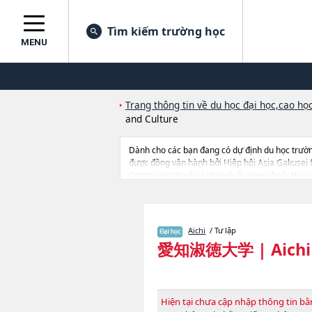
Tìm kiếm trường học
MENU
Trang thông tin về du học đại học,cao học
and Culture
Dành cho các bạn đang có dự định du học trườn
được đồng vận hành bởi Hiệp hội Asia Gakusei 
CommunicationhoặcNgành BusinesshoặcNgành 
InformaticshoặcNgành PsychologyhoặcNgành 
ServiceshoặcNgành Education (tentative transla
học, nên nếu bạn đang tìm hiểu thông tin du họ
đại học, cao học, trường đại học ngắn hạn, trư
Aichi
/ Tư lập
愛知淑徳大学
|
Aich
Hiện tại chưa cập nhập thông tin 