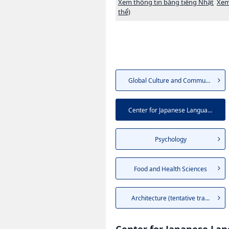
Xem thông tin bằng tiếng Nhật
Xem
thể)
Global Culture and Communic...
Center for Japanese Languag...
Psychology
Food and Health Sciences
Architecture (tentative tra...
Center for Japanese La