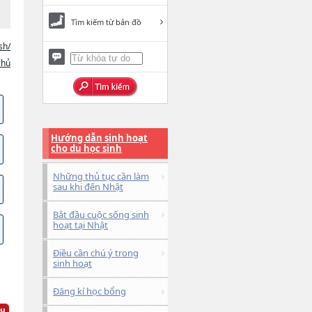
Tìm kiếm từ bản đồ
sh/
chủ
Hướng dẫn sinh hoạt
cho du học sinh
Những thủ tục cần làm
sau khi đến Nhật
Bắt đầu cuộc sống sinh
hoạt tại Nhật
Điều cần chú ý trong
sinh hoạt
Đăng kí học bổng