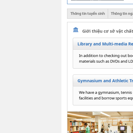
Giới thiệu cơ sở vật chấ
Library and Multi-media R
In addition to checking out b
materials such as DVDs and LDs
Gymnasium and Athletic T
We have a gymnasium, tennis 
facilities and borrow sports e