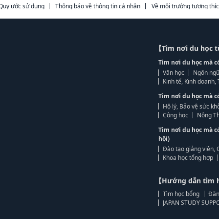
Quy ước sử dụng
Thông báo về thông tin cá nhân
Về môi trường tương thí
【Tìm nơi du học 
Tìm nơi du học mà c
Văn học
Ngôn ngữ
Kinh tế, Kinh doanh
Tìm nơi du học mà c
Hộ lý, Bảo vệ sức kh
Công học
Nông Th
Tìm nơi du học mà c
hội)
Đào tạo giảng viên, 
Khoa học tổng hợp
【Hướng dẫn tìm 
Tìm học bổng
Đăn
JAPAN STUDY SUPPO