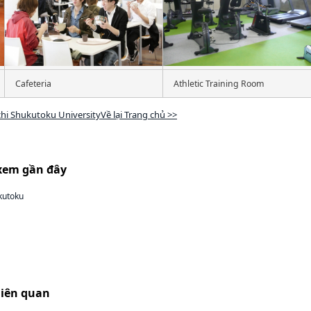
Cafeteria
Athletic Training Room
chi Shukutoku UniversityVề lại Trang chủ >>
xem gần đây
kutoku
liên quan