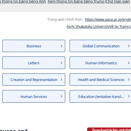
 thông tin bằng tiếng Anh
Xem thông tin bằng tiếng Trung (Chữ Hán giản
Trang web chính thức:
https://www.aasa.ac.jp/engli
Aichi Shukutoku UniversityVề lại Trang 
Business
Global Communication
Letters
Human Informatics
Creation and Representation
Health and Medical Sciences
Human Services
Education (tentative transl...
nguage and