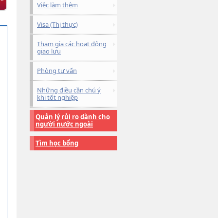
Việc làm thêm
Visa (Thị thực)
Tham gia các hoạt động
giao lưu
Phòng tư vấn
Những điều cần chú ý
khi tốt nghiệp
Quản lý rủi ro dành cho
người nước ngoài
Tìm học bổng