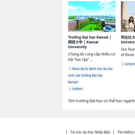
Trường Đại học Kansai
|
同志社
関西大学
|
Kansai
Univers
University
Our foun
Chúng tôi cung cấp nhiều cơ
of three
hội “học tập” ...
Letter
Khoa dự bị dành cho du học
sinh của trường Đại học
Kansai
Letters
Tìm trường Đại học có thể học ngàn
Tin tức du học Nhật Bản
Tìm kiếm n