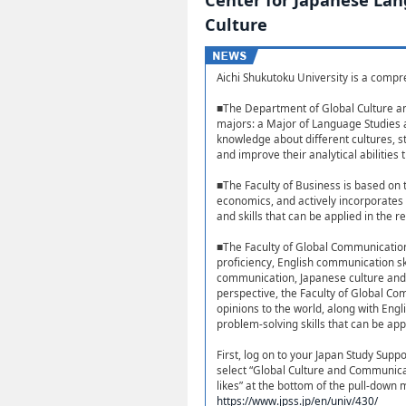
Culture
Aichi Shukutoku University is a compre
■The Department of Global Culture an
majors: a Major of Language Studies a
knowledge about different cultures, 
and improve their analytical abilities 
■The Faculty of Business is based on
economics, and actively incorporates 
and skills that can be applied in the r
■The Faculty of Global Communication
proficiency, English communication ski
communication, Japanese culture and t
perspective, the Faculty of Global Co
opinions to the world, along with Eng
problem-solving skills that can be appl
First, log on to your Japan Study Suppo
select “Global Culture and Communicat
likes” at the bottom of the pull-down
https://www.jpss.jp/en/univ/430/