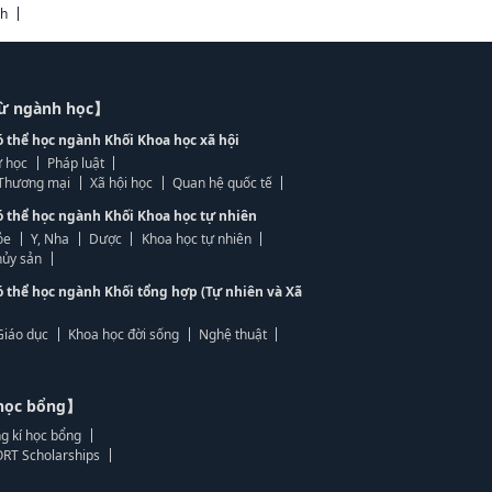
ch
từ ngành học】
ó thể học ngành Khối Khoa học xã hội
 học
Pháp luật
, Thương mại
Xã hội học
Quan hệ quốc tế
ó thể học ngành Khối Khoa học tự nhiên
ỏe
Y, Nha
Dược
Khoa học tự nhiên
ủy sản
ó thể học ngành Khối tổng hợp (Tự nhiên và Xã
Giáo dục
Khoa học đời sống
Nghệ thuật
học bổng】
g kí học bổng
RT Scholarships