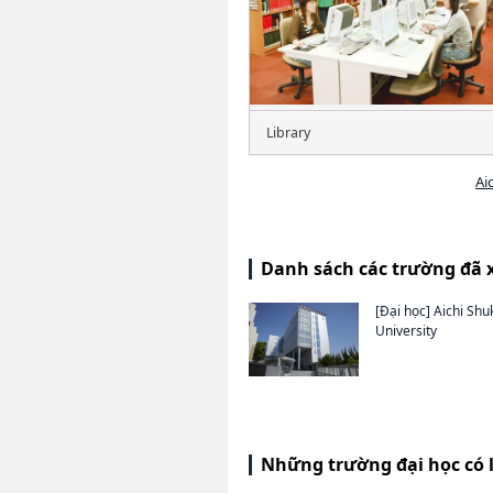
Library
Ai
Danh sách các trường đã 
[Đại học]
Aichi Shu
University
Những trường đại học có 