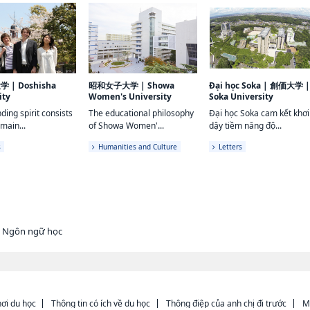
大学
|
Doshisha
昭和女子大学
|
Showa
Đại học Soka
|
創価大学
ity
Women's University
Soka University
ding spirit consists
The educational philosophy
Đại học Soka cam kết khơi
 main...
of Showa Women'...
dậy tiềm năng độ...
s
Humanities and Culture
Letters
h Ngôn ngữ học
ơi du học
Thông tin có ích về du học
Thông điệp của anh chị đi trước
M