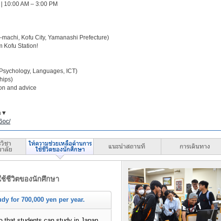
 | 10:00 AM – 3:00 PM
machi, Kofu City, Yamanashi Prefecture)
m Kofu Station!
(Psychology, Languages, ICT)
hips)
on and advice
on▼
6oc/
ช้ชีวิตของนักศึกษา
udy for 700,000 yen per year.
so that students can study in Japan