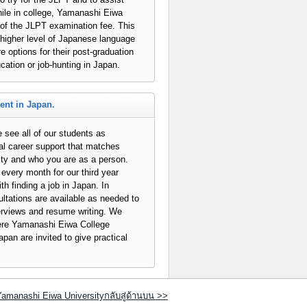
hile in college, Yamanashi Eiwa
t of the JLPT examination fee. This
a higher level of Japanese language
e options for their post-graduation
cation or job-hunting in Japan.
ent in Japan.
see all of our students as
al career support that matches
ity and who you are as a person.
every month for our third year
th finding a job in Japan. In
ultations are available as needed to
terviews and resume writing. We
ere Yamanashi Eiwa College
pan are invited to give practical
Yamanashi Eiwa Universityกลับสู่ด้านบน >>