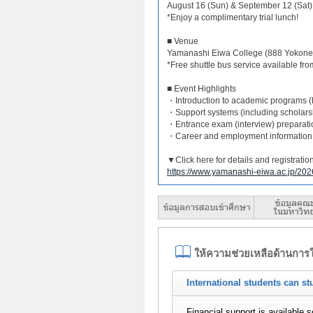
August 16 (Sun) & September 12 (Sat)
*Enjoy a complimentary trial lunch!
■ Venue
Yamanashi Eiwa College (888 Yokone-
*Free shuttle bus service available fro
■ Event Highlights
・Introduction to academic programs 
・Support systems (including scholars
・Entrance exam (interview) preparati
・Career and employment information
▼Click here for details and registrati
https://www.yamanashi-eiwa.ac.jp/202
ให้ความช่วยเหลือด้านการใ
International students can st
Financial support is available 