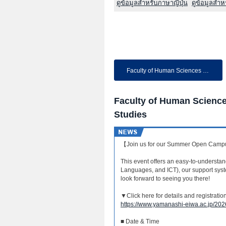
ดูข้อมูลสำหรับภาษาญี่ปุ่น
ดูข้อมูลสำ
Faculty of Human Sciences a...
Faculty of Human Science
Studies
【Join us for our Summer Open Cam
This event offers an easy-to-understa
Languages, and ICT), our support syst
look forward to seeing you there!
▼Click here for details and registrati
https://www.yamanashi-eiwa.ac.jp/202
■ Date & Time