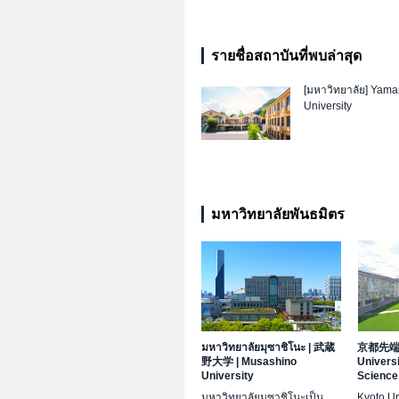
รายชื่อสถาบันที่พบล่าสุด
[มหาวิทยาลัย]
Yama
University
มหาวิทยาลัยพันธมิตร
มหาวิทยาลัยมุซาชิโนะ
|
武蔵
京都先
野大学
|
Musashino
Univers
University
Science
มหาวิทยาลัยมุซาชิโนะเป็น
Kyoto Un