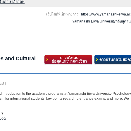
หรับภาษาอังกฤษ
เว็บไซต์ที่เป็นทางการ:
https://www.yamanashi-eiwa.ac.
Yamanashi Eiwa Universityกลับสู่ด้า
s and Cultural
pus!】
nd introduction to the academic programs at Yamanashi Eiwa University(Psychology
em for international students, key points regarding entrance exams, and more. We
on▼
6oc/