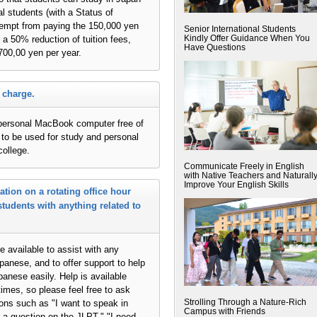
al students (with a Status of
xempt from paying the 150,000 yen
Senior International Students
Kindly Offer Guidance When You
 a 50% reduction of tuition fees,
Have Questions
 700,00 yen per year.
 charge.
n personal MacBook computer free of
e to be used for study and personal
college.
Communicate Freely in English
with Native Teachers and Naturall
Improve Your English Skills
tation on a rotating office hour
students with anything related to
 available to assist with any
apanese, and to offer support to help
panese easily. Help is available
times, so please feel free to ask
ons such as "I want to speak in
Strolling Through a Nature-Rich
Campus with Friends
 a question on the JLPT," "I need