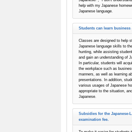
help with my Japanese homework
Japanese language.
Students can learn business 
Classes are designed to help st
Japanese language skills to the 
hunting, while assisting stude
and gain an understanding of J
In particular, students will acqu
the workplace such as business
manners, as well as learning a
presentations. In addition, stud
various usages of Japanese ho
appropriate to the situation, a
Japanese.
Subsidies for the Japanese-L
examination fee.
To make it easier for students t