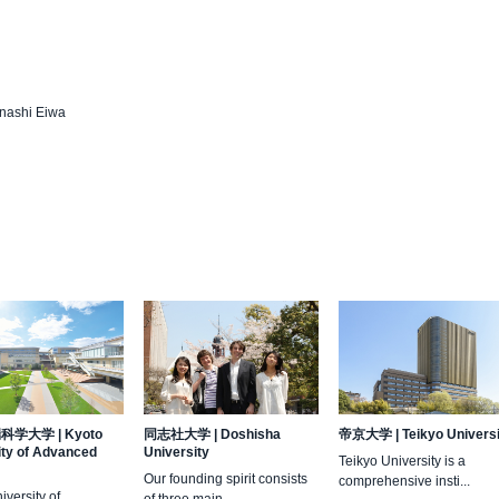
nashi Eiwa
端科学大学
|
Kyoto
同志社大学
|
Doshisha
帝京大学
|
Teikyo Univers
ity of Advanced
University
Teikyo University is a
Our founding spirit consists
comprehensive insti...
iversity of