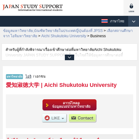
ภาษาไทย
ข้อมูลมหาวิทยาลัย,บัณฑิตวิทยาลัยในประเทศญี่ปุ่นต้องที่ JPSS
>
เลือกสถานศึกษา
จาก ไอจิมหาวิทยาลัย
>
Aichi Shukutoku University
>
Business
สำหรับผู้ที่กำลังพิจารณาเรื่องเข้าศึกษาต่อที่มหาวิทยาลัยAichi Shukutoku
University JAPAN STUDY SUPPORTเป็นเว็บไซต์ให้ข้อมูลการศึกษาต่อที่
ประเทศญี่ปุ่นสำหรับนักศึกษาต่างชาติโดยการดำเนินงานร่วมกันของ The Asian
Students Cultural Association และ Benesse Corporation มีการลงข้อมูลราย
ละเอียดของแต่ละคณะเช่นAichi Shukutoku University คณะGlobal Culture and
ไอจิ
/ เอกชน
CommunicationหรือคณะBusinessหรือคณะGlobal Communicationหรือ
คณะCenter for Japanese Language and CultureหรือคณะLettersหรือ
愛知淑徳大学
|
Aichi Shukutoku University
คณะHuman InformaticsหรือคณะPsychologyหรือคณะCreation and
RepresentationหรือคณะHealth and Medical SciencesหรือคณะFood and
Health SciencesหรือคณะHuman ServicesหรือคณะEducation (tentative
translation)หรือคณะArchitecture (tentative translation) ไว้ เป็นต้นไว้สำหรับผู้ที่
ต้องการค้นหาข้อมูลการศึกษาต่อเกี่ยวกับAichi Shukutoku University กรุณาใช้
เว็บไซต์นี้เพื่อการค้นหาข้อมูลตามอัธยาศัย นอกจากนั้นยังมีข้อมูลของสถาบันการ
ศึกษาระดับมหาวิทยาลัย,บัณฑิตวิทยาลัย,วิทยาลัยระดับอนุปริญญา,วิทยาลัย
อาชีวศึกษากว่า 1,300 แห่งที่กำลังเปิดรับสมัครนักศึกษาต่างชาติด้วย