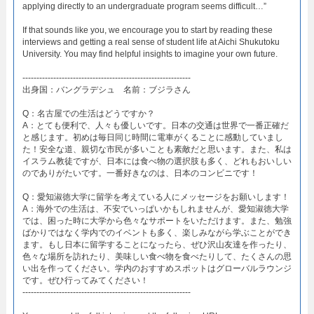
applying directly to an undergraduate program seems difficult…”
If that sounds like you, we encourage you to start by reading these
interviews and getting a real sense of student life at Aichi Shukutoku
University. You may find helpful insights to imagine your own future.
------------------------------------------------------------
出身国：バングラデシュ 名前：ブジラさん
Q：名古屋での生活はどうですか？
A：とても便利で、人々も優しいです。日本の交通は世界で一番正確だ
と感じます。初めは毎日同じ時間に電車がくることに感動していまし
た！安全な道、親切な市民が多いことも素敵だと思います。また、私は
イスラム教徒ですが、日本には食べ物の選択肢も多く、どれもおいしい
のでありがたいです。一番好きなのは、日本のコンビニです！
Q：愛知淑徳大学に留学を考えている人にメッセージをお願いします！
A：海外での生活は、不安でいっぱいかもしれませんが、愛知淑徳大学
では、困った時に大学から色々なサポートをいただけます。また、勉強
ばかりではなく学内でのイベントも多く、楽しみながら学ぶことができ
ます。もし日本に留学することになったら、ぜひ沢山友達を作ったり、
色々な場所を訪れたり、美味しい食べ物を食べたりして、たくさんの思
い出を作ってください。学内のおすすめスポットはグローバルラウンジ
です。ぜひ行ってみてください！
------------------------------------------------------------