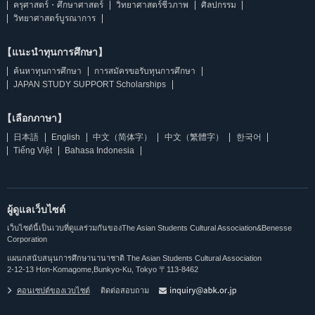
ครุศาสตร์・ศึกษาศาสตร์
วิทยาศาสตร์ชีวภาพ
ศิลปกรรม
วิทยาศาสตร์บูรณาการ
【แนะนำทุนการศึกษา】
ค้นหาทุนการศึกษา
การสมัครขอรับทุนการศึกษา
JAPAN STUDY SUPPORT Scholarships
【เลือกภาษา】
日本語
English
中文（简体字）
中文（繁體字）
한국어
Tiếng Việt
Bahasa Indonesia
ผู้ดูแลเว็บไซต์
เว็บไซต์นี้เป็นเวบที่ดูแลร่วมกันของThe Asian Students Cultural Association&Benesse
Corporation
แผนกสนับสนุนการศึกษานานาชาติ The Asian Students Cultural Association
2-12-13 Hon-Komagome,Bunkyo-Ku, Tokyo 〒113-8462
คอนเซปต์ของเวบไซต์
ติดต่อสอบถาม