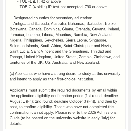
- TOEFL iBT: 42 or above
- TOEIC (4 skills) IP test not accepted: 790 or above
Designated countries for secondary education:
Antigua and Barbuda, Australia, Bahamas, Barbados, Belize,
Botswana, Canada, Dominica, Ghana, Grenada, Guyana, Ireland,
Jamaica, Lesotho, Liberia, Mauritius, Namibia, New Zealand,
Nigeria, Philippines, Seychelles, Sierra Leone, Singapore,
Solomon Islands, South Africa, Saint Christopher and Nevis,
Saint Lucia, Saint Vincent and the Grenadines, Trinidad and
Tobago, United Kingdom, United States, Zambia, Zimbabwe, and
territories of the UK, US, Australia, and New Zealand.
(c) Applicants who have a strong desire to study at this university
and intend to apply as their first-choice institution.
Applicants must submit the required documents by email within
the application eligibility confirmation period (1st round: deadline
August 1 (Fri); 2nd round: deadline October 3 (Fri)), and then by
post, to confirm eligibility. Those who have not completed this
confirmation cannot apply. Please refer to the 2026 Admissions
Guide (to be posted on the university website in early July) for
details.