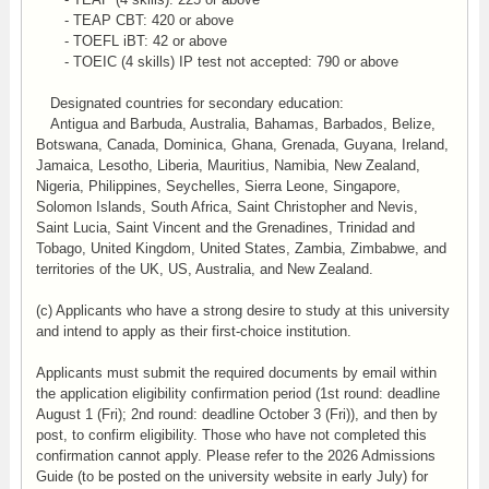
- TEAP CBT: 420 or above
- TOEFL iBT: 42 or above
- TOEIC (4 skills) IP test not accepted: 790 or above
Designated countries for secondary education:
Antigua and Barbuda, Australia, Bahamas, Barbados, Belize,
Botswana, Canada, Dominica, Ghana, Grenada, Guyana, Ireland,
Jamaica, Lesotho, Liberia, Mauritius, Namibia, New Zealand,
Nigeria, Philippines, Seychelles, Sierra Leone, Singapore,
Solomon Islands, South Africa, Saint Christopher and Nevis,
Saint Lucia, Saint Vincent and the Grenadines, Trinidad and
Tobago, United Kingdom, United States, Zambia, Zimbabwe, and
territories of the UK, US, Australia, and New Zealand.
(c) Applicants who have a strong desire to study at this university
and intend to apply as their first-choice institution.
Applicants must submit the required documents by email within
the application eligibility confirmation period (1st round: deadline
August 1 (Fri); 2nd round: deadline October 3 (Fri)), and then by
post, to confirm eligibility. Those who have not completed this
confirmation cannot apply. Please refer to the 2026 Admissions
Guide (to be posted on the university website in early July) for